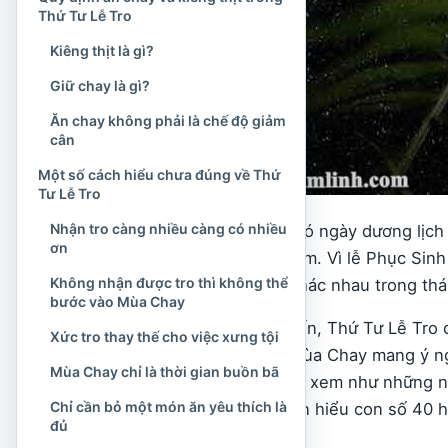
Thứ Tư Lễ Tro
Kiêng thịt là gì?
Giữ chay là gì?
Ăn chay không phải là chế độ giảm
cân
Một số cách hiểu chưa đúng về Thứ
Tư Lễ Tro
Nhận tro càng nhiều càng có nhiều
Thứ Tư Lễ Tro không có ngày dương lịch
ơn
Phục Sinh
của từng năm. Vì lễ Phục Sinh
Không nhận được tro thì không thể
thể rơi vào các ngày khác nhau trong th
bước vào Mùa Chay
Theo cách tính phổ biến, Thứ Tư Lễ Tro 
Xức tro thay thế cho việc xưng tội
Con số 40 ngày của Mùa Chay mang ý n
Mùa Chay chỉ là thời gian buồn bã
Chúa nhật
không được xem như những ngà
Chỉ cần bỏ một món ăn yêu thích là
tuần. Vì vậy, không nên hiểu con số 40 
đủ