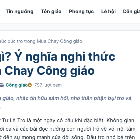
Tín ngưỡng
Tôn giáo
Phong tục
Lễ hội
Dân gi
 thức xức tro trong Mùa Chay Công giáo
gì? Ý nghĩa nghi thức
a Chay Công giáo
Công giáo
797 lượt xem
iáo, nhắc tín hữu sám hối, nhớ thân phận bụi tro và
.
 Tư Lễ Tro là một ngày có bầu khí đặc biệt. Không gian
ời ca và các bài đọc hướng con người trở về với nội tâm,
hớ đến sự mong manh của đời sống. Dấu tro nhỏ bé trên