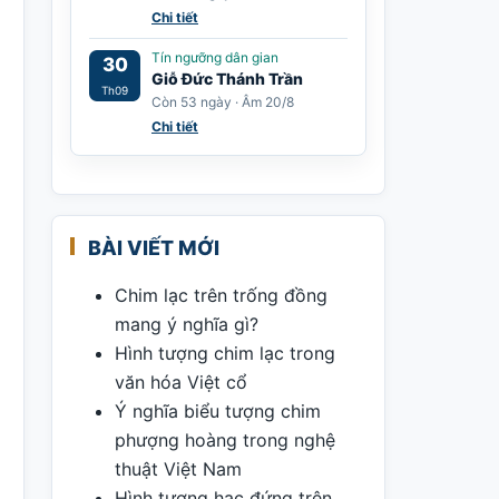
Chi tiết
Tín ngưỡng dân gian
30
Giỗ Đức Thánh Trần
Th09
Còn 53 ngày · Âm 20/8
Chi tiết
BÀI VIẾT MỚI
Chim lạc trên trống đồng
mang ý nghĩa gì?
Hình tượng chim lạc trong
văn hóa Việt cổ
Ý nghĩa biểu tượng chim
phượng hoàng trong nghệ
thuật Việt Nam
Hình tượng hạc đứng trên