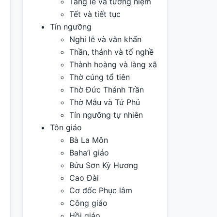
Tang lễ và tưởng niệm
Tết và tiết tục
Tín ngưỡng
Nghi lễ và văn khấn
Thần, thánh và tổ nghề
Thành hoàng và làng xã
Thờ cúng tổ tiên
Thờ Đức Thánh Trần
Thờ Mẫu và Tứ Phủ
Tín ngưỡng tự nhiên
Tôn giáo
Bà La Môn
Baha’i giáo
Bửu Sơn Kỳ Hương
Cao Đài
Cơ đốc Phục lâm
Công giáo
Hồi giáo