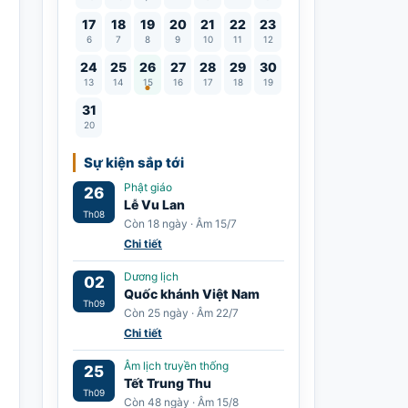
17
18
19
20
21
22
23
6
7
8
9
10
11
12
Lễ Vu Lan
24
25
26
27
28
29
30
13
14
15
16
17
18
19
31
20
Sự kiện sắp tới
Phật giáo
26
Lễ Vu Lan
Th08
Còn 18 ngày · Âm 15/7
Chi tiết
Dương lịch
02
Quốc khánh Việt Nam
Th09
Còn 25 ngày · Âm 22/7
Chi tiết
Âm lịch truyền thống
25
Tết Trung Thu
Th09
Còn 48 ngày · Âm 15/8