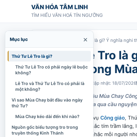
Chuyển tới nội dung
VĂN HÓA TÂM LINH
TÌM HIỂU VĂN HOÁ TÍN NGƯỠNG
×
Mục lục
Trang chủ
»
Thứ Tư Lễ Tro là gì? Ý nghĩa nghi
Thứ Tư Lễ Tro là 
Thứ Tư Lễ Tro là gì?
xức tro trong Mù
Thứ Tư Lễ Tro có phải ngày lễ buộc
không?
Chi Tran
14/03/2022
Cập nhật: 18/07/2026
Lễ Tro và Thứ Tư Lễ Tro có phải là
một không?
Thứ Tư Lễ Tro mở đầu Mùa Chay Công g
Vì sao Mùa Chay bắt đầu vào ngày
trở về với Thiên Chúa qua cầu nguyện
thứ Tư?
Mùa Chay kéo dài đến khi nào?
Trong đời sống phụng vụ
Công giáo
, Thứ
nhà thờ thường mang sắc tím trầm lắng, l
Nguồn gốc biểu tượng tro trong
truyền thống Kinh Thánh
còn nghi thức xức tro nhắc mỗi người n