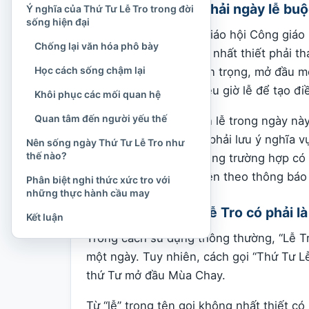
Thứ Tư Lễ Tro có phải ngày lễ bu
Ý nghĩa của Thứ Tư Lễ Tro trong đời
sống hiện đại
Theo luật chung của Giáo hội Công giáo
Chống lại văn hóa phô bày
lễ buộc mà mọi tín hữu nhất thiết phải t
Học cách sống chậm lại
ngày phụng vụ rất quan trọng, mở đầu mộ
xứ thường tổ chức nhiều giờ lễ để tạo đi
Khôi phục các mối quan hệ
Quan tâm đến người yếu thế
Dù việc tham dự Thánh lễ trong ngày nà
tín hữu Công giáo vẫn phải lưu ý nghĩa vụ
Nên sống ngày Thứ Tư Lễ Tro như
thế nào?
quy định liên quan. Trong trường hợp có
Công giáo nên thực hiện theo thông báo
Phân biệt nghi thức xức tro với
những thực hành cầu may
Lễ Tro và Thứ Tư Lễ Tro có phải l
Kết luận
Trong cách sử dụng thông thường, “Lễ T
một ngày. Tuy nhiên, cách gọi “Thứ Tư L
thứ Tư mở đầu Mùa Chay.
Từ “lễ” trong tên gọi không nhất thiết có 