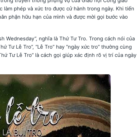
trong truyền thống phụng vụ của Giáo hội Công giáo
c làm phép và xức tro được cử hành trong ngày. Khi tiến
thân phận hữu hạn của mình và được mời gọi bước vào
Ash Wednesday”, nghĩa là Thứ Tư Tro. Trong cách nói của
hứ Tư Lễ Tro”, “Lễ Tro” hay “ngày xức tro” thường cùng
ứ Tư Lễ Tro” là cách gọi giúp xác định rõ vị trí của ngày