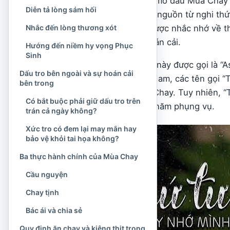
Thứ Tư Lễ Tro là ngày mở đầu Mùa Chay 
Diễn tả lòng sám hối
Rôma. Tên gọi này bắt nguồn từ nghi thứ
Nhắc đến lòng thương xót
lên nhận tro, tín hữu được nhắc nhớ về 
hành trình sám hối, hoán cải.
Hướng đến niềm hy vọng Phục
Sinh
Trong tiếng Anh, ngày này được gọi là “
Dấu tro bên ngoài và sự hoán cải
người Công giáo Việt Nam, các tên gọi “T
bên trong
chỉ ngày mở đầu Mùa Chay. Tuy nhiên, “Th
Có bắt buộc phải giữ dấu tro trên
lễ trong tuần và trong năm phụng vụ.
trán cả ngày không?
Xức tro có đem lại may mắn hay
bảo vệ khỏi tai họa không?
Ba thực hành chính của Mùa Chay
Cầu nguyện
Chay tịnh
Bác ái và chia sẻ
Quy định ăn chay và kiêng thịt trong