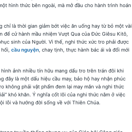
một hình thức bên ngoài, mà mở đầu cho hành trình hoán
chỉ là thời gian giảm bớt việc ăn uống hay từ bỏ một vài
hồn để cử hành mầu nhiệm Vượt Qua của Đức Giêsu Kitô,
phục sinh của Người. Vì thế, nghi thức xức tro phải được
 hối,
cầu nguyện
, chay tịnh, thực hành bác ái và đổi mới
hình ảnh nhiều tín hữu mang dấu tro trên trán đôi khi
ng đây là một dấu hiệu cầu may, bảo hộ hay nhận phúc
tro không phải vật phẩm đem lại may mắn và nghi thức
ải” khó khăn. Ý nghĩa cốt lõi của nghi thức nằm ở việc
tội lỗi và hướng đời sống về với Thiên Chúa.