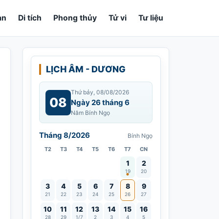
an
Di tích
Phong thủy
Tử vi
Tư liệu
LỊCH ÂM - DƯƠNG
Thứ bảy, 08/08/2026
08
Ngày 26 tháng 6
Năm Bính Ngọ
Tháng 8/2026
Bính Ngọ
T2
T3
T4
T5
T6
T7
CN
Vía Quán Thế Âm thành đạo
1
2
19
20
3
4
5
6
7
8
9
21
22
23
24
25
26
27
10
11
12
13
14
15
16
28
29
1/7
2
3
4
5