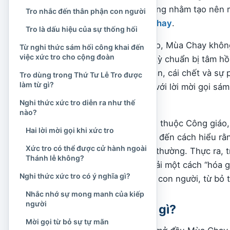
đầu hoặc trên trán không nhằm tạo nên 
Tro nhắc đến thân phận con người
cải kéo dài suốt
Mùa Chay
.
Tro là dấu hiệu của sự thống hối
Đối với người Công giáo, Mùa Chay không 
Từ nghi thức sám hối công khai đến
việc xức tro cho cộng đoàn
thói quen. Đây là thời kỳ chuẩn bị tâm 
đặc biệt là cuộc khổ nạn, cái chết và sự 
Tro dùng trong Thứ Tư Lễ Tro được
làm từ gì?
hiểu trong mối liên hệ với lời mời gọi sám
đời sống.
Nghi thức xức tro diễn ra như thế
nào?
Với những người không thuộc Công giáo, 
Hai lời mời gọi khi xức tro
gây tò mò hoặc dễ dẫn đến cách hiểu rằ
Xức tro có thể được cử hành ngoài
lành theo nghĩa thông thường. Thực ra, 
Thánh lễ không?
xức tro cũng không phải một cách “hóa gi
Nghi thức xức tro có ý nghĩa gì?
nhìn nhận giới hạn của con người, từ bỏ 
Nhắc nhớ sự mong manh của kiếp
người
Thứ Tư Lễ Tro là gì?
Mời gọi từ bỏ sự tự mãn