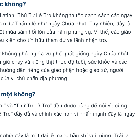
ộc không?
 Latinh, Thứ Tư Lễ Tro không thuộc danh sách các ngày
ham dự Thánh lễ như ngày Chúa nhật. Tuy nhiên, đây là
t mùa sám hối lớn của năm phụng vụ. Vì thế, các giáo
ều kiện cho tín hữu tham dự và lãnh nhận tro.
y không phải nghĩa vụ phổ quát giống ngày Chúa nhật,
 giữ chay và kiêng thịt theo độ tuổi, sức khỏe và các
 hướng dẫn riêng của giáo phận hoặc giáo xứ, người
 của vị chủ chăn địa phương.
à một không?
ro” và “Thứ Tư Lễ Tro” đều được dùng để nói về cùng
ễ Tro” đầy đủ và chính xác hơn vì nhấn mạnh đây là ngày
nghĩa đây là một đại lễ mang bầu khí vui mừng. Trái lại,