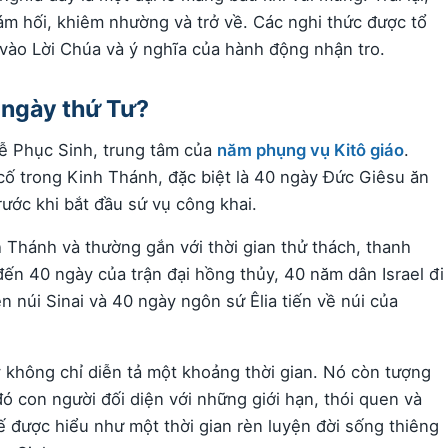
m hối, khiêm nhường và trở về. Các nghi thức được tổ
vào Lời Chúa và ý nghĩa của hành động nhận tro.
 ngày thứ Tư?
ễ Phục Sinh, trung tâm của
năm phụng vụ Kitô giáo
.
 cố trong Kinh Thánh, đặc biệt là 40 ngày Đức Giêsu ăn
rước khi bắt đầu sứ vụ công khai.
 Thánh và thường gắn với thời gian thử thách, thanh
đến 40 ngày của trận đại hồng thủy, 40 năm dân Israel đi
 núi Sinai và 40 ngày ngôn sứ Êlia tiến về núi của
y không chỉ diễn tả một khoảng thời gian. Nó còn tượng
đó con người đối diện với những giới hạn, thói quen và
ế được hiểu như một thời gian rèn luyện đời sống thiêng