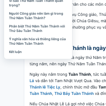
Vì sao Thứ Năm Tuần Thánh quan
phục vụ qua việc rửa chân cho các môn 
trọng?
Người Công giáo nên làm gì trong
Trong đời sống phụng vụ Công giáo, Th
Thứ Năm Tuần Thánh?
cố lịch sử trong cuộc đời Chúa Giêsu, mà
Phân biệt Thứ Năm Tuần Thánh với
yêu tự hiến, sự khiêm nhường phục vụ v
Thứ Sáu Tuần Thánh
Kitô giáo.
Ý nghĩa văn hóa và thiêng liêng của
Thứ Năm Tuần Thánh
Thứ Năm Tuần Thánh là ngày
Kết luận
Thứ Năm Tuần Thánh là ngày thứ Năm tr
từng năm, nên ngày Thứ Năm Tuần Thánh
Ngày này nằm trong
Tuần Thánh
, tức tu
Lá
và dẫn tới Tam Nhật Vượt Qua. Vào c
Thánh lễ Tiệc Ly
, chính thức mở đầu
Tam
Tuần Thánh
,
Thứ Bảy Tuần Thánh
và đỉn
Nếu Chúa Nhật Lễ Lá gợi nhớ việc Chúa 