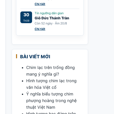
Chi tiết
Tín ngưỡng dân gian
30
Giỗ Đức Thánh Trần
Th09
Còn 52 ngày · Âm 20/8
Chi tiết
BÀI VIẾT MỚI
Chim lạc trên trống đồng
mang ý nghĩa gì?
Hình tượng chim lạc trong
văn hóa Việt cổ
Ý nghĩa biểu tượng chim
phượng hoàng trong nghệ
thuật Việt Nam
Hình tượng hạc đứng trên