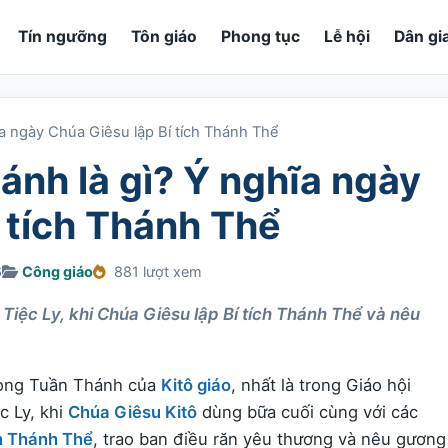
Tín ngưỡng
Tôn giáo
Phong tục
Lễ hội
Dân gi
a ngày Chúa Giêsu lập Bí tích Thánh Thể
nh là gì? Ý nghĩa ngày
 tích Thánh Thể
6
Công giáo
881 lượt xem
ệc Ly, khi Chúa Giêsu lập Bí tích Thánh Thể và nêu
rong Tuần Thánh của
Kitô giáo
, nhất là trong Giáo hội
c Ly, khi
Chúa Giêsu Kitô
dùng bữa cuối cùng với các
ch Thánh Thể
, trao ban điều răn yêu thương và nêu gương