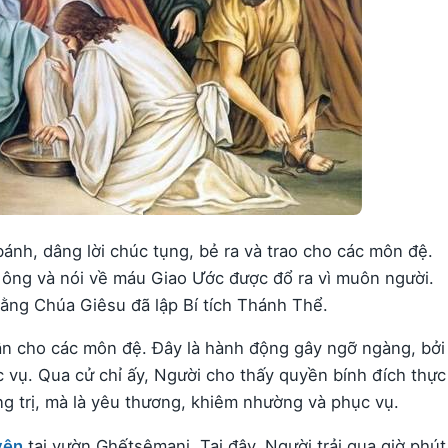
ánh, dâng lời chúc tụng, bẻ ra và trao cho các môn đệ.
 ông và nói về máu Giao Ước được đổ ra vì muôn người.
rằng Chúa Giêsu đã lập Bí tích Thánh Thể.
n cho các môn đệ. Đây là hành động gây ngỡ ngàng, bởi
c vụ. Qua cử chỉ ấy, Người cho thấy quyền bính đích thực
ống trị, mà là yêu thương, khiêm nhường và phục vụ.
yện
tại vườn Ghếtsêmani. Tại đây, Người trải qua giờ phút