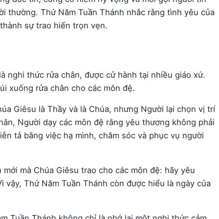
ời thường. Thứ Năm Tuần Thánh nhắc rằng tình yêu của
thành sự trao hiến trọn vẹn.
là nghi thức rửa chân, được cử hành tại nhiều giáo xứ.
cúi xuống rửa chân cho các môn đệ.
úa Giêsu là Thầy và là Chúa, nhưng Người lại chọn vị trí
hân, Người dạy các môn đệ rằng yêu thương không phải
diễn tả bằng việc hạ mình, chăm sóc và phục vụ người
ăn mới mà Chúa Giêsu trao cho các môn đệ: hãy yêu
ì vậy, Thứ Năm Tuần Thánh còn được hiểu là ngày của
ăm Tuần Thánh không chỉ là nhớ lại một nghi thức cảm