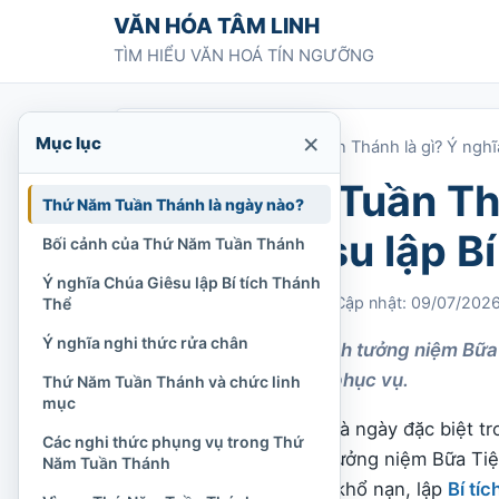
Chuyển tới nội dung
VĂN HÓA TÂM LINH
TÌM HIỂU VĂN HOÁ TÍN NGƯỠNG
×
Mục lục
Trang chủ
»
Thứ Năm Tuần Thánh là gì? Ý nghĩ
Thứ Năm Tuần Thá
Thứ Năm Tuần Thánh là ngày nào?
Chúa Giêsu lập Bí
Bối cảnh của Thứ Năm Tuần Thánh
Ý nghĩa Chúa Giêsu lập Bí tích Thánh
Chi Tran
02/04/2023
Cập nhật: 09/07/202
Thể
Ý nghĩa nghi thức rửa chân
Thứ Năm Tuần Thánh tưởng niệm Bữa Ti
gương yêu thương phục vụ.
Thứ Năm Tuần Thánh và chức linh
mục
Thứ Năm Tuần Thánh là ngày đặc biệt t
Các nghi thức phụng vụ trong Thứ
Công giáo
. Ngày này tưởng niệm Bữa Tiệ
Năm Tuần Thánh
môn đệ trước khi chịu khổ nạn, lập
Bí tí