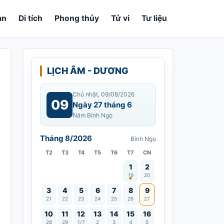
an
Di tích
Phong thủy
Tử vi
Tư liệu
LỊCH ÂM - DƯƠNG
Chủ nhật, 09/08/2026
09
Ngày 27 tháng 6
Năm Bính Ngọ
Tháng 8/2026
Bính Ngọ
T2
T3
T4
T5
T6
T7
CN
Vía Quán Thế Âm thành đạo
1
2
19
20
3
4
5
6
7
8
9
21
22
23
24
25
26
27
10
11
12
13
14
15
16
28
29
1/7
2
3
4
5