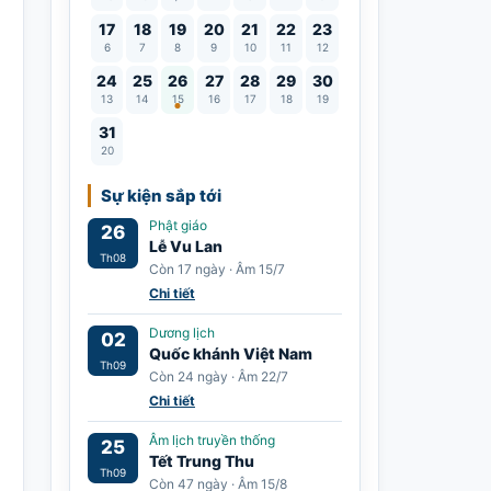
17
18
19
20
21
22
23
6
7
8
9
10
11
12
Lễ Vu Lan
24
25
26
27
28
29
30
13
14
15
16
17
18
19
31
20
Sự kiện sắp tới
Phật giáo
26
Lễ Vu Lan
Th08
Còn 17 ngày · Âm 15/7
Chi tiết
Dương lịch
02
Quốc khánh Việt Nam
Th09
Còn 24 ngày · Âm 22/7
Chi tiết
Âm lịch truyền thống
25
Tết Trung Thu
Th09
Còn 47 ngày · Âm 15/8