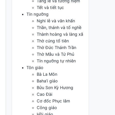
Tang lễ và tưởng niệm
Tết và tiết tục
Tín ngưỡng
Nghi lễ và văn khấn
Thần, thánh và tổ nghề
Thành hoàng và làng xã
Thờ cúng tổ tiên
Thờ Đức Thánh Trần
Thờ Mẫu và Tứ Phủ
Tín ngưỡng tự nhiên
Tôn giáo
Bà La Môn
Baha’i giáo
Bửu Sơn Kỳ Hương
Cao Đài
Cơ đốc Phục lâm
Công giáo
Hồi giáo