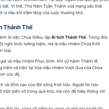
bị bắt. Vì thế, Thứ Năm Tuần Thánh vừa mang sắc thái
ở ra bầu khí trầm lắng của cuộc thương khó.
ch Thánh Thể
nh là việc Chúa Giêsu lập
Bí tích Thánh Thể
. Trong đức
ột nghi thức tưởng niệm, mà là mầu nhiệm Chúa Kitô
n loại.
p giá và mầu nhiệm Phục Sinh. Khi cử hành Thánh lễ,
ng niệm và hiện tại hóa mầu nhiệm Vượt Qua của Chúa
 ơn cứu độ.
 và đỉnh cao của đời sống Kitô hữu. Người tín hữu
ớ một biến cố trong quá khứ, mà còn để hiệp thông với
g đức tin, củng cố niềm hy vọng và mời gọi người tín