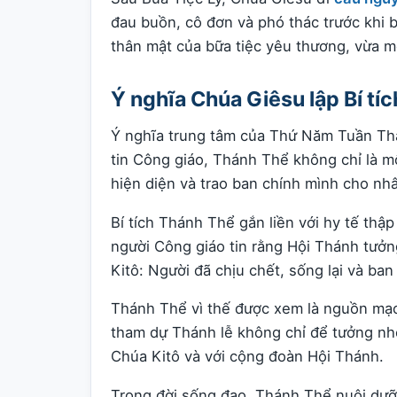
đau buồn, cô đơn và phó thác trước khi 
thân mật của bữa tiệc yêu thương, vừa m
Ý nghĩa Chúa Giêsu lập Bí tí
Ý nghĩa trung tâm của Thứ Năm Tuần Thá
tin Công giáo, Thánh Thể không chỉ là m
hiện diện và trao ban chính mình cho nhâ
Bí tích Thánh Thể gắn liền với hy tế thậ
người Công giáo tin rằng Hội Thánh tưở
Kitô: Người đã chịu chết, sống lại và ban
Thánh Thể vì thế được xem là nguồn mạch
tham dự Thánh lễ không chỉ để tưởng nh
Chúa Kitô và với cộng đoàn Hội Thánh.
Trong đời sống đạo, Thánh Thể nuôi dưỡn