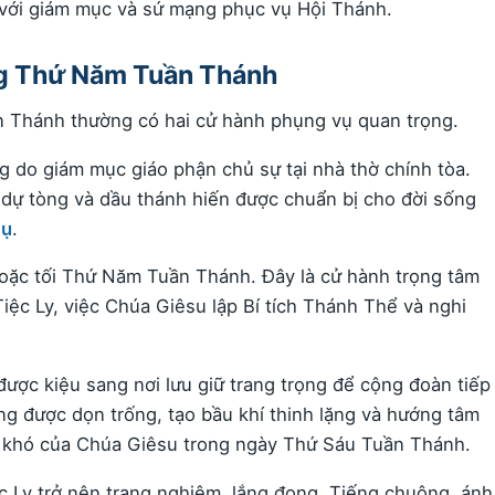
g với giám mục và sứ mạng phục vụ Hội Thánh.
ng Thứ Năm Tuần Thánh
 Thánh thường có hai cử hành phụng vụ quan trọng.
g do giám mục giáo phận chủ sự tại nhà thờ chính tòa.
 dự tòng và dầu thánh hiến được chuẩn bị cho đời sống
vụ
.
oặc tối Thứ Năm Tuần Thánh. Đây là cử hành trọng tâm
iệc Ly, việc Chúa Giêsu lập Bí tích Thánh Thể và nghi
ược kiệu sang nơi lưu giữ trang trọng để cộng đoàn tiếp
g được dọn trống, tạo bầu khí thinh lặng và hướng tâm
g khó của Chúa Giêsu trong ngày Thứ Sáu Tuần Thánh.
c Ly trở nên trang nghiêm, lắng đọng. Tiếng chuông, ánh