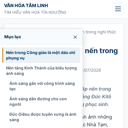
Chuyển tới nội dung
VĂN HÓA TÂM LINH
TÌM HIỂU VĂN HOÁ TÍN NGƯỠNG
Trang chủ
»
Ý nghĩa của việc thắp nến trong nghi thức
×
Mục lục
Công giáo
Ý nghĩa của việc thắp nến trong
Nến trong Công giáo là một dấu chỉ
nghi thức Công giáo
phụng vụ
Nền tảng Kinh Thánh của biểu tượng
Chi Tran
28/04/2025
Cập nhật: 31/07/2026
ánh sáng
Công giáo
678 lượt xem
Ánh sáng gắn với công trình sáng
Khám phá ý nghĩa của việc thắp nến trong
tạo
nghi thức Công giáo, từ ánh sáng Đức Kitô
Ánh sáng dẫn đường cho con
đến lời cầu nguyện và hy vọng phục sinh.
người
Đức Giêsu được tuyên xưng là ánh
Trong các nhà thờ
Công giáo
, hình ảnh những
sáng
ngọn nến cháy bên bàn thờ, trước Nhà Tạm,