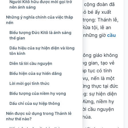
Người Kitô hữu được mời gọi trở
cạnh tượng thánh hoặc trong tay cộng đoàn đã
nên ánh sáng
trở nên quen thuộc. Ánh sáng nhỏ bé ấy xuất
Những ý nghĩa chính của việc thắp
hiện trong nhiều thời điểm quan trọng: Thánh lễ,
nến
Đêm Vọng Phục Sinh, nghi thức Rửa tội, lễ an
Biểu tượng Đức Kitô là ánh sáng
táng, các cuộc rước, giờ chầu và những giờ
cầu
thế gian
nguyện
riêng.
Dấu hiệu của sự hiện diện và lòng
tôn kính
Tuy nhiên, việc thắp nến trong Công giáo không
đơn thuần nhằm chiếu sáng không gian, tạo vẻ
Diễn tả lời cầu nguyện
trang nghiêm hay thể hiện một tập tục có tính
Biểu hiện của sự hiến dâng
trang trí. Trong ngôn ngữ phụng vụ, nến là một
Lời mời gọi tỉnh thức
dấu chỉ hữu hình giúp diễn tả những thực tại đức
Biểu tượng của niềm hy vọng
tin khó nhìn thấy bằng mắt thường: sự hiện diện
của Đức Kitô, ánh sáng của Tin Mừng, niềm hy
Dấu chỉ của sự hiệp thông
vọng phục sinh, sự tỉnh thức và lời cầu nguyện
Nến được sử dụng trong Thánh lễ
của con người hướng về Thiên Chúa.
như thế nào?