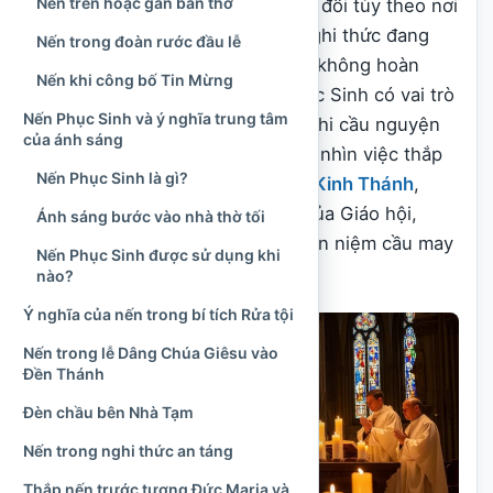
Nến trên hoặc gần bàn thờ
Ý nghĩa của ngọn nến cũng thay đổi tùy theo nơi
đặt nến, thời điểm sử dụng và nghi thức đang
Nến trong đoàn rước đầu lễ
được cử hành. Nến trên bàn thờ không hoàn
Nến khi công bố Tin Mừng
toàn giống nến Rửa tội; nến Phục Sinh có vai trò
Nến Phục Sinh và ý nghĩa trung tâm
khác với nến được tín hữu thắp khi cầu nguyện
của ánh sáng
trước một ảnh tượng. Vì vậy, cần nhìn việc thắp
Nến Phục Sinh là gì?
nến trong toàn bộ truyền thống
Kinh Thánh
,
phụng vụ và đời sống
đạo đức
của Giáo hội,
Ánh sáng bước vào nhà thờ tối
thay vì giải thích theo những quan niệm cầu may
Nến Phục Sinh được sử dụng khi
hoặc huyền bí hóa.
nào?
Ý nghĩa của nến trong bí tích Rửa tội
Nến trong lễ Dâng Chúa Giêsu vào
Đền Thánh
Đèn chầu bên Nhà Tạm
Nến trong nghi thức an táng
Thắp nến trước tượng Đức Maria và