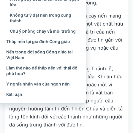
đức tin, sự tỉnh thức và niềm hy vọng.
lửa
Không tự ý đặt nến trong cung
Điều đó không có nghĩa bản thân cây nến mang
thánh
quyền năng thần bí. Nến vẫn là một vật chất hữu
Chú ý phòng cháy và môi trường
hạn, có thể cháy hết và tắt đi. Giá trị của nến
nằm trong ý nghĩa mà cộng đoàn đức tin gắn với
Thắp nến tại gia đình Công giáo
nó, cũng như trong hành vi phụng vụ hoặc cầu
Nến trong đời sống Công giáo tại
nguyện mà ngọn nến phục vụ.
Việt Nam
Làm thế nào để thắp nến với thái độ
Khi một ngọn nến được thắp trong Thánh lễ,
phù hợp?
người Công giáo không thờ ngọn lửa. Khi tín hữu
Ý nghĩa nhân văn của ngọn nến
thắp nến trước tượng Đức Maria hoặc một vị
thánh, họ cũng không coi cây nến là vật ban
Kết luận
phát phép lành. Ánh sáng chỉ giúp người cầu
nguyện hướng tâm trí đến Thiên Chúa và diễn tả
lòng tôn kính đối với các thánh như những người
đã sống trung thành với đức tin.