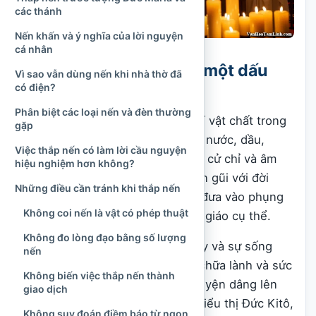
các thánh
Nến khấn và ý nghĩa của lời nguyện
cá nhân
Nến trong Công giáo là một dấu
Vì sao vẫn dùng nến khi nhà thờ đã
có điện?
chỉ phụng vụ
Phân biệt các loại nến và đèn thường
Công giáo sử dụng nhiều dấu chỉ vật chất trong
gặp
đời sống thờ phượng, chẳng hạn nước, dầu,
Việc thắp nến có làm lời cầu nguyện
bánh, rượu, lửa, hương, màu sắc, cử chỉ và âm
hiệu nghiệm hơn không?
thanh. Những yếu tố này vốn gần gũi với đời
Những điều cần tránh khi thắp nến
sống con người nhưng khi được đưa vào phụng
Không coi nến là vật có phép thuật
vụ, chúng mang một ý nghĩa tôn giáo cụ thể.
Không đo lòng đạo bằng số lượng
Nước có thể gợi đến sự thanh tẩy và sự sống
nến
mới. Dầu diễn tả sự thánh hiến, chữa lành và sức
Không biến việc thắp nến thành
mạnh. Hương gợi đến lời cầu nguyện dâng lên
giao dịch
Thiên Chúa. Ánh sáng của nến biểu thị Đức Kitô,
Không suy đoán điềm báo từ ngọn