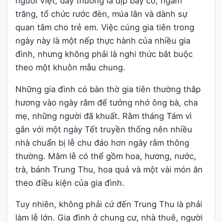
người Việt, đây thường là dịp bày cỗ, ngắm
trăng, tổ chức rước đèn, múa lân và dành sự
quan tâm cho trẻ em. Việc cúng gia tiên trong
ngày này là một nếp thực hành của nhiều gia
đình, nhưng không phải là nghi thức bắt buộc
theo một khuôn mẫu chung.
Những gia đình có bàn thờ gia tiên thường thắp
hương vào ngày rằm để tưởng nhớ ông bà, cha
mẹ, những người đã khuất. Rằm tháng Tám vì
gắn với một ngày Tết truyền thống nên nhiều
nhà chuẩn bị lễ chu đáo hơn ngày rằm thông
thường. Mâm lễ có thể gồm hoa, hương, nước,
trà, bánh Trung Thu, hoa quả và một vài món ăn
theo điều kiện của gia đình.
Tuy nhiên, không phải cứ đến Trung Thu là phải
làm lễ lớn. Gia đình ở chung cư, nhà thuê, người