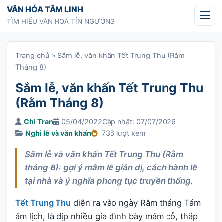
Chuyển tới nội dung
VĂN HÓA TÂM LINH
TÌM HIỂU VĂN HOÁ TÍN NGƯỠNG
Trang chủ
»
Sắm lễ, văn khấn Tết Trung Thu (Rằm
Tháng 8)
Sắm lễ, văn khấn Tết Trung Thu
(Rằm Tháng 8)
Chi Tran
05/04/2022
Cập nhật: 07/07/2026
Nghi lễ và văn khấn
736 lượt xem
Sắm lễ và văn khấn Tết Trung Thu (Rằm
tháng 8): gợi ý mâm lễ giản dị, cách hành lễ
tại nhà và ý nghĩa phong tục truyền thống.
Tết Trung Thu
diễn ra vào ngày Rằm tháng Tám
âm lịch, là dịp nhiều gia đình bày mâm cỗ, thắp