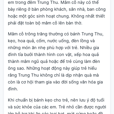
em trong đêm Trung Thu. Mâm cỗ này có thể
bày riêng ở bàn phòng khách, sân nhà, ban công
hoặc một góc sinh hoạt chung. Không nhất thiết
phải đặt toàn bộ mâm cỗ lên bàn thờ.
Mâm cỗ trông trăng thường có bánh Trung Thu,
kẹo, hoa quả, cốm, nước uống, đèn lồng và
những món ăn nhẹ phù hợp với trẻ. Nhiều gia
đình tỉa bưởi thành hình con vật, xếp hoa quả
thành mâm ngũ quả hoặc để trẻ cùng làm đèn
ông sao. Những hoạt động này giúp trẻ hiểu
rằng Trung Thu không chỉ là dịp nhận quà mà
còn là cơ hội tham gia vào đời sống văn hóa gia
đình.
Khi chuẩn bị bánh kẹo cho trẻ, nên lưu ý độ tuổi
và sức khỏe của các em. Trẻ nhỏ cần được người
lớn hỗ trợ khi ăn các loại hạt, mứt cứng hoặc đồ