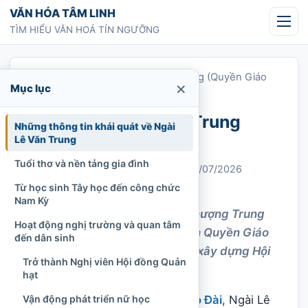
Chuyển tới nội dung
VĂN HÓA TÂM LINH
TÌM HIỂU VĂN HOÁ TÍN NGƯỠNG
Trang chủ
»
Tiểu sử Ngài Lê Văn Trung (Quyền Giáo
×
Mục lục
Tông)
Tiểu sử Ngài Lê Văn Trung
Những thông tin khái quát về Ngài
(Quyền Giáo Tông)
Lê Văn Trung
Tuổi thơ và nền tảng gia đình
Chi Tran
01/09/2022
Cập nhật: 31/07/2026
Cao Đài
1.106 lượt xem
Từ học sinh Tây học đến công chức
Nam Kỳ
Tiểu sử Ngài Lê Văn Trung, Thượng Trung
Hoạt động nghị trường và quan tâm
Nhựt, từ nghị viên Nam Kỳ đến Quyền Giáo
đến dân sinh
Tông khai mở đạo Cao Đài và xây dựng Hội
Trở thành Nghị viên Hội đồng Quản
Thánh.
hạt
Trong lịch sử hình thành đạo
Cao Đài
, Ngài Lê
Vận động phát triển nữ học