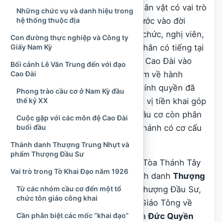
Văn Trung là một trong những nhân vật có vai trò
Những chức vụ và danh hiệu trong
đặc biệt quan trọng. Trước khi bước vào đời
hệ thống thuộc địa
sống tôn giáo, ông từng là công chức, nghị viên,
Con đường thực nghiệp và Công ty
nhà hoạt động xã hội và doanh nhân có tiếng tại
Giấy Nam Kỳ
Nam Kỳ. Khi tham gia phong trào Cao Đài vào
Bối cảnh Lê Văn Trung đến với đạo
đầu năm 1926, những kinh nghiệm về hành
Cao Đài
chính, tổ chức và giao tiếp với chính quyền đã
Phong trào cầu cơ ở Nam Kỳ đầu
giúp ông trở thành một trong các vị tiền khai góp
thế kỷ XX
phần đưa một nhóm thực hành cầu cơ còn phân
Cuộc gặp với các môn đệ Cao Đài
tán tiến tới hình thành một Hội Thánh có cơ cấu
buổi đầu
tương đối hoàn chỉnh.
Thánh danh Thượng Trung Nhựt và
phẩm Thượng Đầu Sư
Trong nội bộ Hội Thánh Cao Đài Tòa Thánh Tây
Vai trò trong Tờ Khai Đạo năm 1926
Ninh, ông được biết đến với thánh danh
Thượng
Từ các nhóm cầu cơ đến một tổ
Trung Nhựt
, ban đầu giữ phẩm Thượng Đầu Sư,
chức tôn giáo công khai
sau được giao thi hành phận sự Giáo Tông về
Cần phân biệt các mốc “khai đạo”
mặt hữu hình và được tôn xưng là
Đức Quyền