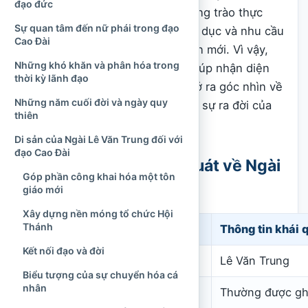
đạo đức
động nghị trường thuộc địa, phong trào thực
Sự quan tâm đến nữ phái trong đạo
nghiệp, khát vọng mở mang giáo dục và nhu cầu
Cao Đài
tìm kiếm một con đường tinh thần mới. Vì vậy,
Những khó khăn và phân hóa trong
tìm hiểu tiểu sử ông không chỉ giúp nhận diện
thời kỳ lãnh đạo
một nhân vật tôn giáo mà còn mở ra góc nhìn về
Những năm cuối đời và ngày quy
bối cảnh văn hóa – xã hội dẫn tới sự ra đời của
thiên
đạo Cao Đài năm 1926.
Di sản của Ngài Lê Văn Trung đối với
đạo Cao Đài
Những thông tin khái quát về Ngài
Góp phần công khai hóa một tôn
Lê Văn Trung
giáo mới
Xây dựng nền móng tổ chức Hội
Thánh
Nội dung
Thông tin khái 
Kết nối đạo và đời
Họ tên
Lê Văn Trung
Biểu tượng của sự chuyển hóa cá
nhân
Năm sinh
Thường được ghi