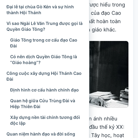
Giáo Tông
. Danh xưng này cần được hiểu trong
Đại lễ tại chùa Gò Kén và sự hình
thành Hội Thánh
hệ thống giáo lý và tổ chức riêng của đạo Cao
Đài, không nên đơn giản đồng nhất hoàn toàn
Vì sao Ngài Lê Văn Trung được gọi là
Quyền Giáo Tông?
với chức vị đứng đầu của một tôn giáo khác.
Giáo Tông trong cơ cấu đạo Cao
Đài
Có nên dịch Quyền Giáo Tông là
“Giáo hoàng”?
Công cuộc xây dựng Hội Thánh Cao
Đài
Định hình cơ cấu hành chính đạo
Quan hệ giữa Cửu Trùng Đài và
Hiệp Thiên Đài
Xây dựng nền tài chính tương đối
Cuộc đời Lê Văn Trung cũng phản ánh nhiều
độc lập
chuyển động của xã hội Nam Kỳ đầu thế kỷ XX:
Quan niệm hành đạo và đời sống
sự xuất hiện của tầng lớp trí thức Tây học, hoạt