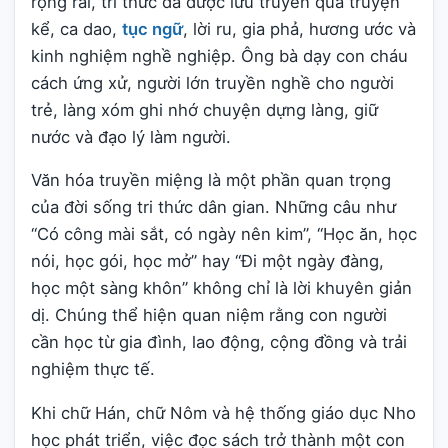
rộng rãi, tri thức đã được lưu truyền qua truyện
kể, ca dao,
tục ngữ
, lời ru, gia phả, hương ước và
kinh nghiệm nghề nghiệp. Ông bà dạy con cháu
cách ứng xử, người lớn truyền nghề cho người
trẻ, làng xóm ghi nhớ chuyện dựng làng, giữ
nước và đạo lý làm người.
Văn hóa truyền miệng là một phần quan trọng
của đời sống tri thức dân gian. Những câu như
“Có công mài sắt, có ngày nên kim”, “Học ăn, học
nói, học gói, học mở” hay “Đi một ngày đàng,
học một sàng khôn” không chỉ là lời khuyên giản
dị. Chúng thể hiện quan niệm rằng con người
cần học từ gia đình, lao động, cộng đồng và trải
nghiệm thực tế.
Khi chữ Hán, chữ Nôm và hệ thống giáo dục Nho
học phát triển, việc đọc sách trở thành một con