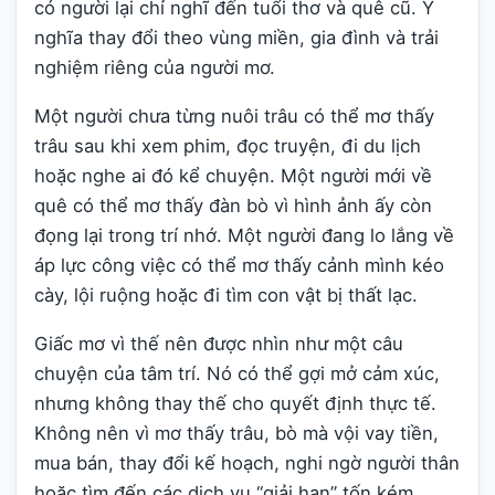
có người lại chỉ nghĩ đến tuổi thơ và quê cũ. Ý
nghĩa thay đổi theo vùng miền, gia đình và trải
nghiệm riêng của người mơ.
Một người chưa từng nuôi trâu có thể mơ thấy
trâu sau khi xem phim, đọc truyện, đi du lịch
hoặc nghe ai đó kể chuyện. Một người mới về
quê có thể mơ thấy đàn bò vì hình ảnh ấy còn
đọng lại trong trí nhớ. Một người đang lo lắng về
áp lực công việc có thể mơ thấy cảnh mình kéo
cày, lội ruộng hoặc đi tìm con vật bị thất lạc.
Giấc mơ vì thế nên được nhìn như một câu
chuyện của tâm trí. Nó có thể gợi mở cảm xúc,
nhưng không thay thế cho quyết định thực tế.
Không nên vì mơ thấy trâu, bò mà vội vay tiền,
mua bán, thay đổi kế hoạch, nghi ngờ người thân
hoặc tìm đến các dịch vụ “giải hạn” tốn kém.