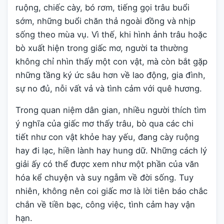
ruộng, chiếc cày, bó rơm, tiếng gọi trâu buổi
sớm, những buổi chăn thả ngoài đồng và nhịp
sống theo mùa vụ. Vì thế, khi hình ảnh trâu hoặc
bò xuất hiện trong giấc mơ, người ta thường
không chỉ nhìn thấy một con vật, mà còn bắt gặp
những tầng ký ức sâu hơn về lao động, gia đình,
sự no đủ, nỗi vất vả và tình cảm với quê hương.
Trong quan niệm dân gian, nhiều người thích tìm
ý nghĩa của giấc mơ thấy trâu, bò qua các chi
tiết như con vật khỏe hay yếu, đang cày ruộng
hay đi lạc, hiền lành hay hung dữ. Những cách lý
giải ấy có thể được xem như một phần của văn
hóa kể chuyện và suy ngẫm về đời sống. Tuy
nhiên, không nên coi giấc mơ là lời tiên báo chắc
chắn về tiền bạc, công việc, tình cảm hay vận
hạn.