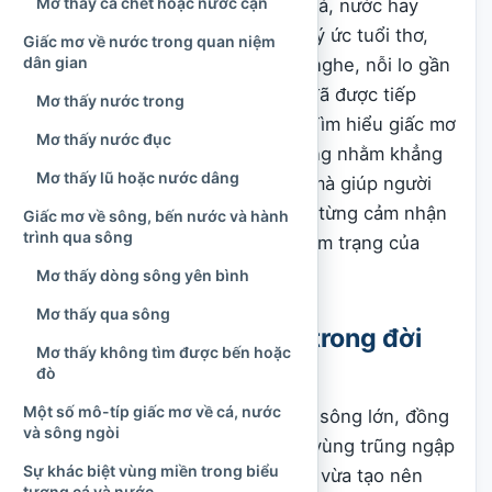
Mơ thấy cá chết hoặc nước cạn
trước tương lai. Một giấc mơ về cá, nước hay
sông có thể chịu ảnh hưởng từ ký ức tuổi thơ,
Giấc mơ về nước trong quan niệm
dân gian
một chuyến đi, câu chuyện vừa nghe, nỗi lo gần
đây hoặc những lớp biểu tượng đã được tiếp
Mơ thấy nước trong
nhận từ gia đình và cộng đồng. Tìm hiểu giấc mơ
Mơ thấy nước đục
qua văn hóa dân gian vì thế không nhằm khẳng
Mơ thấy lũ hoặc nước dâng
định “điềm lành” hay “điềm dữ”, mà giúp người
đọc hiểu hơn về cách người Việt từng cảm nhận
Giấc mơ về sông, bến nước và hành
trình qua sông
thiên nhiên, đời sống và chính tâm trạng của
mình.
Mơ thấy dòng sông yên bình
Mơ thấy qua sông
Cá, nước và sông ngòi trong đời
Mơ thấy không tìm được bến hoặc
sống người Việt
đò
Một số mô-típ giấc mơ về cá, nước
Việt Nam là không gian có nhiều sông lớn, đồng
và sông ngòi
bằng, biển, ao hồ, kênh rạch và vùng trũng ngập
Sự khác biệt vùng miền trong biểu
nước. Trong lịch sử lâu dài, nước vừa tạo nên
tượng cá và nước