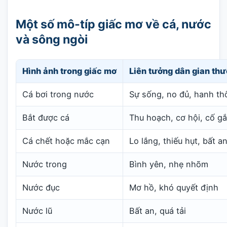
Một số mô-típ giấc mơ về cá, nước
và sông ngòi
Hình ảnh trong giấc mơ
Liên tưởng dân gian th
Cá bơi trong nước
Sự sống, no đủ, hanh th
Bắt được cá
Thu hoạch, cơ hội, cố g
Cá chết hoặc mắc cạn
Lo lắng, thiếu hụt, bất a
Nước trong
Bình yên, nhẹ nhõm
Nước đục
Mơ hồ, khó quyết định
Nước lũ
Bất an, quá tải