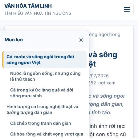
Chuyển tới nội dung
VĂN HÓA TÂM LINH
TÌM HIỂU VĂN HOÁ TÍN NGƯỠNG
Trang chủ
»
Giấc mơ về cá, nước và sông ngòi trong
×
Mục lục
văn hóa Việt
Giấc mơ về cá, nước và sông
Cá, nước và sông ngòi trong đời
ngòi trong văn hóa Việt
sống người Việt
Nước là nguồn sống, nhưng cũng
Chi Tran
06/07/2026
Cập nhật: 16/07/2026
là thử thách
Giấc mơ và quan niệm dân gian
252 lượt xem
Cá trong ký ức làng quê và đời
Khám phá giấc mơ về cá, nước và sông ngòi
sống mưu sinh
trong văn hóa Việt qua biểu tượng dân gian,
Hình tượng cá trong nghệ thuật và
ký ức môi trường và cách nhìn tỉnh táo.
tưởng tượng dân gian
Cá chép trong tranh dân gian
Có những giấc mơ chỉ để lại vài hình ảnh rời rạc:
một đàn cá lấp lánh dưới nước, một con sông cũ
Cá hóa rồng và khát vọng vượt qua