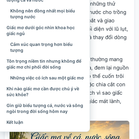
điều kiện sinh sống, vừa đem lại những thử
Không nên đồng nhất mọi biểu
thách khó lường. Người dân cần nước cho trồng
tượng nước
trọt, sinh hoạt, chăn nuôi, đánh bắt và giao
Giấc mơ dưới góc nhìn khoa học
thương; nhưng cũng luôn phải đối diện với lũ lụt,
giấc ngủ
hạn hán, triều cường, bão biển và thay đổi dòng
Cảm xúc quan trọng hơn biểu
chảy.
tượng
Bởi vậy, nước trong văn hóa Việt thường mang
Tôn trọng niềm tin nhưng không để
giấc mơ chi phối đời sống
hai mặt. Nước nuôi dưỡng cây lúa, đem lại nguồn
cá tôm và phù sa, nhưng cũng có thể cuốn trôi
Những việc có ích sau một giấc mơ
nhà cửa, làm hỏng mùa màng hoặc chia cắt con
Khi nào giấc mơ cần được chú ý về
người. Sự hai mặt ấy giúp giải thích vì sao giấc
sức khỏe?
mơ về nước có thể vừa gợi cảm giác mát lành,
Gìn giữ biểu tượng cá, nước và sông
vừa khiến người mơ bất an.
ngòi trong đời sống hôm nay
Kết luận