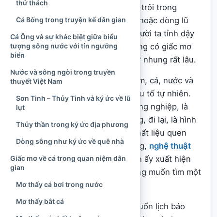
thử thách
chảy qua làng, chiếc thuyền nhỏ trôi trong
sương sớm, mặt nước trong veo hoặc dòng lũ
Cá Bống trong truyện kể dân gian
cuộn mạnh. Có giấc mơ khiến người ta tỉnh dậy
Cá Ông và sự khác biệt giữa biểu
với cảm giác bình yên, nhưng cũng có giấc mơ
tượng sông nước với tín ngưỡng
biển
để lại sự bối rối, lo lắng hoặc nhớ nhung rất lâu.
Nước và sông ngòi trong truyền
Trong đời sống dân gian Việt Nam, cá, nước và
thuyết Việt Nam
sông ngòi không chỉ là những yếu tố tự nhiên.
Sơn Tinh – Thủy Tinh và ký ức về lũ
Đó là nguồn sống của cư dân nông nghiệp, là
lụt
không gian đánh bắt, giao thương, đi lại, là hình
Thủy thần trong ký ức địa phương
ảnh của quê hương và cũng là chất liệu quen
Dòng sông như ký ức về quê nhà
thuộc trong truyện kể, tín ngưỡng,
nghệ thuật
Giấc mơ về cá trong quan niệm dân
dân gian
. Vì vậy, khi các hình ảnh ấy xuất hiện
gian
trong giấc mơ, nhiều người thường muốn tìm một
Mơ thấy cá bơi trong nước
ý nghĩa nào đó phía sau.
Mơ thấy bắt cá
Tuy nhiên, giấc mơ không phải cuốn lịch báo