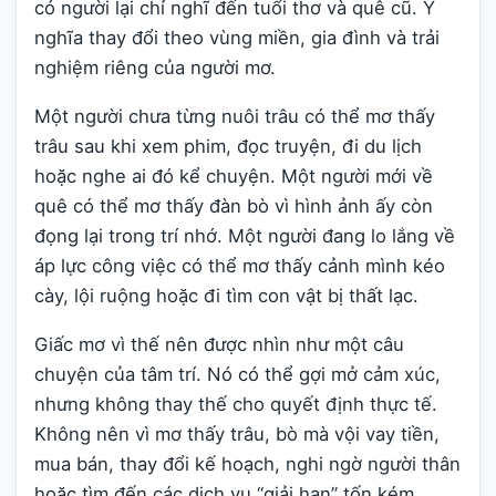
có người lại chỉ nghĩ đến tuổi thơ và quê cũ. Ý
nghĩa thay đổi theo vùng miền, gia đình và trải
nghiệm riêng của người mơ.
Một người chưa từng nuôi trâu có thể mơ thấy
trâu sau khi xem phim, đọc truyện, đi du lịch
hoặc nghe ai đó kể chuyện. Một người mới về
quê có thể mơ thấy đàn bò vì hình ảnh ấy còn
đọng lại trong trí nhớ. Một người đang lo lắng về
áp lực công việc có thể mơ thấy cảnh mình kéo
cày, lội ruộng hoặc đi tìm con vật bị thất lạc.
Giấc mơ vì thế nên được nhìn như một câu
chuyện của tâm trí. Nó có thể gợi mở cảm xúc,
nhưng không thay thế cho quyết định thực tế.
Không nên vì mơ thấy trâu, bò mà vội vay tiền,
mua bán, thay đổi kế hoạch, nghi ngờ người thân
hoặc tìm đến các dịch vụ “giải hạn” tốn kém.