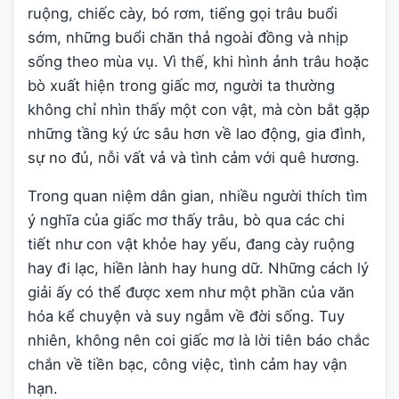
ruộng, chiếc cày, bó rơm, tiếng gọi trâu buổi
sớm, những buổi chăn thả ngoài đồng và nhịp
sống theo mùa vụ. Vì thế, khi hình ảnh trâu hoặc
bò xuất hiện trong giấc mơ, người ta thường
không chỉ nhìn thấy một con vật, mà còn bắt gặp
những tầng ký ức sâu hơn về lao động, gia đình,
sự no đủ, nỗi vất vả và tình cảm với quê hương.
Trong quan niệm dân gian, nhiều người thích tìm
ý nghĩa của giấc mơ thấy trâu, bò qua các chi
tiết như con vật khỏe hay yếu, đang cày ruộng
hay đi lạc, hiền lành hay hung dữ. Những cách lý
giải ấy có thể được xem như một phần của văn
hóa kể chuyện và suy ngẫm về đời sống. Tuy
nhiên, không nên coi giấc mơ là lời tiên báo chắc
chắn về tiền bạc, công việc, tình cảm hay vận
hạn.