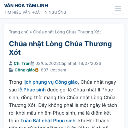
Chuyển tới nội dung
VĂN HÓA TÂM LINH
TÌM HIỂU VĂN HOÁ TÍN NGƯỠNG
Trang chủ
»
Chúa nhật Lòng Chúa Thương Xót
Chúa nhật Lòng Chúa Thương
Xót
Chi Tran
02/05/2022
Cập nhật: 18/07/2026
Công giáo
807 lượt xem
Trong
lịch phụng vụ Công giáo
, Chúa nhật ngay
sau
lễ Phục sinh
được gọi là Chúa nhật II Phục
sinh, đồng thời mang tên Chúa nhật Lòng Chúa
Thương Xót. Đây không phải là một ngày lễ tách
rời khỏi mầu nhiệm Phục sinh, mà là điểm kết
thúc
Tuần Bát nhật Phục sinh
, khi Hội Thánh