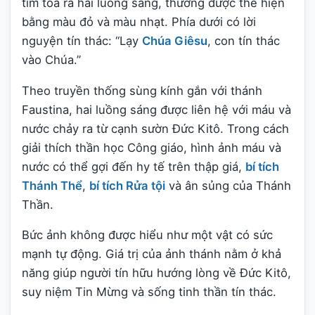
tim tỏa ra hai luồng sáng, thường được thể hiện
bằng màu đỏ và màu nhạt. Phía dưới có lời
nguyện tín thác: “Lạy
Chúa Giêsu
, con tín thác
vào Chúa.”
Theo truyền thống sùng kính gắn với thánh
Faustina, hai luồng sáng được liên hệ với máu và
nước chảy ra từ cạnh sườn Đức Kitô. Trong cách
giải thích thần học Công giáo, hình ảnh máu và
nước có thể gợi đến hy tế trên thập giá,
bí tích
Thánh Thể
,
bí tích Rửa tội
và ân sủng của Thánh
Thần.
Bức ảnh không được hiểu như một vật có sức
mạnh tự động. Giá trị của ảnh thánh nằm ở khả
năng giúp người tín hữu hướng lòng về Đức Kitô,
suy niệm Tin Mừng và sống tinh thần tín thác.