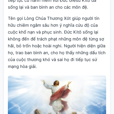
tiếp tục cử hành niềm vui Đức Giêsu Kitô đã
sống lại và ban bình an cho các môn đệ.
Tên gọi Lòng Chúa Thương Xót giúp người tín
hữu chiêm ngắm sâu hơn ý nghĩa cứu độ của
cuộc khổ nạn và phục sinh. Đức Kitô sống lại
không đến để trách phạt những môn đệ từng sợ
hãi, bỏ trốn hoặc hoài nghi. Người hiện diện giữa
họ, trao ban bình an, cho họ thấy những dấu tích
của cuộc thương khó và sai họ đi tiếp tục sứ
mạng hòa giải.