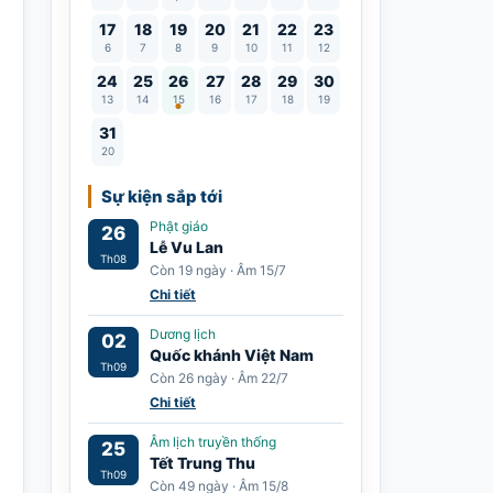
17
18
19
20
21
22
23
6
7
8
9
10
11
12
Lễ Vu Lan
24
25
26
27
28
29
30
13
14
15
16
17
18
19
31
20
Sự kiện sắp tới
Phật giáo
26
Lễ Vu Lan
Th08
Còn 19 ngày · Âm 15/7
Chi tiết
Dương lịch
02
Quốc khánh Việt Nam
Th09
Còn 26 ngày · Âm 22/7
Chi tiết
Âm lịch truyền thống
25
Tết Trung Thu
Th09
Còn 49 ngày · Âm 15/8