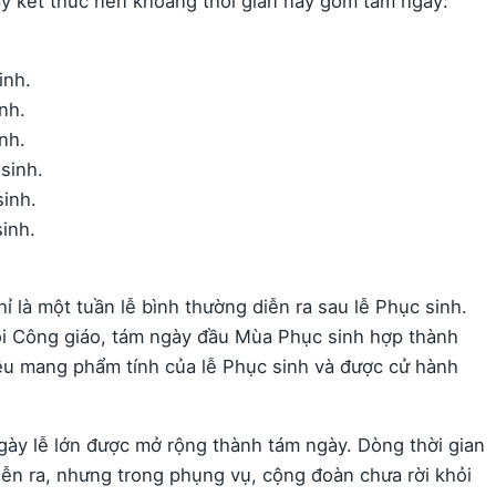
ày kết thúc nên khoảng thời gian này gồm tám ngày:
inh.
nh.
nh.
sinh.
inh.
inh.
ỉ là một tuần lễ bình thường diễn ra sau lễ Phục sinh.
i Công giáo, tám ngày đầu Mùa Phục sinh hợp thành
ều mang phẩm tính của lễ Phục sinh và được cử hành
gày lễ lớn được mở rộng thành tám ngày. Dòng thời gian
iễn ra, nhưng trong phụng vụ, cộng đoàn chưa rời khỏi