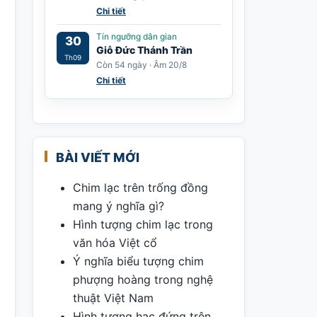
Chi tiết
Tín ngưỡng dân gian
30
Giỗ Đức Thánh Trần
Th09
Còn 54 ngày · Âm 20/8
Chi tiết
BÀI VIẾT MỚI
Chim lạc trên trống đồng
mang ý nghĩa gì?
Hình tượng chim lạc trong
văn hóa Việt cổ
Ý nghĩa biểu tượng chim
phượng hoàng trong nghệ
thuật Việt Nam
Hình tượng hạc đứng trên