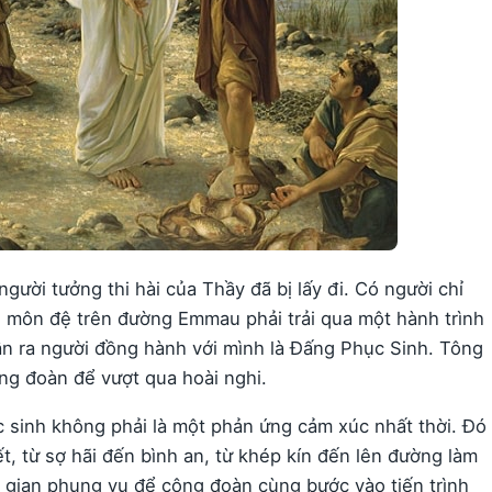
gười tưởng thi hài của Thầy đã bị lấy đi. Có người chỉ
i môn đệ trên đường Emmau phải trải qua một hành trình
ận ra người đồng hành với mình là Đấng Phục Sinh. Tông
g đoàn để vượt qua hoài nghi.
c sinh không phải là một phản ứng cảm xúc nhất thời. Đó
iết, từ sợ hãi đến bình an, từ khép kín đến lên đường làm
 gian phụng vụ để cộng đoàn cùng bước vào tiến trình