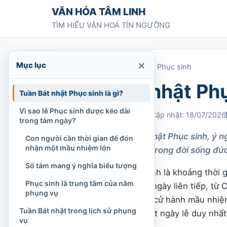
Chuyển tới nội dung
VĂN HÓA TÂM LINH
TÌM HIỂU VĂN HOÁ TÍN NGƯỠNG
×
Mục lục
Trang chủ
»
Tuần Bát nhật Phục sinh
Tuần Bát nhật Ph
Tuần Bát nhật Phục sinh là gì?
Vì sao lễ Phục sinh được kéo dài
Chi Tran
21/02/2022
Cập nhật: 18/07/2026
trong tám ngày?
Tìm hiểu Tuần Bát nhật Phục sinh, ý 
Con người cần thời gian để đón
nhận một mầu nhiệm lớn
Công giáo cử hành trong đời sống đức
Số tám mang ý nghĩa biểu tượng
Tuần Bát nhật Phục sinh là khoảng thời 
Phục sinh là trung tâm của năm
Công giáo
. Trong tám ngày liên tiếp, từ
phụng vụ
sinh, Giáo hội tiếp tục cử hành mầu nhiệ
Tuần Bát nhật trong lịch sử phụng
trọng như thể đó là một ngày lễ duy nhất
vụ