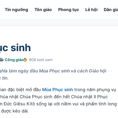
Tín ngưỡng
Tôn giáo
Phong tục
Lễ hội
Dân gi
ục sinh
Công giáo
908 lượt xem
nghĩa tám ngày đầu Mùa Phục sinh và cách Giáo hội
 tin.
gian đặc biệt mở đầu
Mùa Phục sinh
trong năm phụng vụ
 Chúa nhật Chúa Phục sinh đến hết Chúa nhật II Phục
m Đức Giêsu Kitô sống lại với niềm vui và phẩm tính long
 được kéo dài.