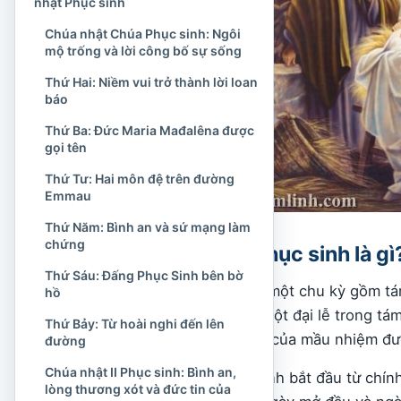
nhật Phục sinh
Chúa nhật Chúa Phục sinh: Ngôi
mộ trống và lời công bố sự sống
Thứ Hai: Niềm vui trở thành lời loan
báo
Thứ Ba: Đức Maria Mađalêna được
gọi tên
Thứ Tư: Hai môn đệ trên đường
Emmau
Thứ Năm: Bình an và sứ mạng làm
chứng
Tuần Bát nhật Phục sinh là gì
Thứ Sáu: Đấng Phục Sinh bên bờ
“Bát nhật” có nghĩa là một chu kỳ gồm t
hồ
kéo dài việc cử hành một đại lễ trong tá
Thứ Bảy: Từ hoài nghi đến lên
ngắm và sống ý nghĩa của mầu nhiệm đư
đường
Chúa nhật II Phục sinh: Bình an,
Tuần Bát nhật Phục sinh bắt đầu từ chín
lòng thương xót và đức tin của