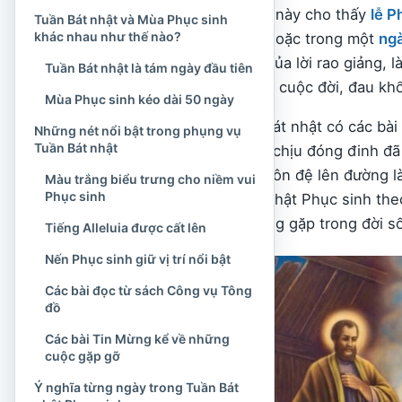
Cách tổ chức thời gian này cho thấy
lễ P
Tuần Bát nhật và Mùa Phục sinh
khác nhau như thế nào?
vài giờ của đêm vọng hoặc trong một
ng
Đức Kitô là trung tâm của lời rao giảng,
Tuần Bát nhật là tám ngày đầu tiên
tín hữu nhìn lại toàn bộ cuộc đời, đau k
Mùa Phục sinh kéo dài 50 ngày
Mỗi ngày trong Tuần Bát nhật có các bài 
Những nét nổi bật trong phụng vụ
Tuần Bát nhật
nội dung chung: Đấng chịu đóng đinh đã 
cố đức tin và sai các môn đệ lên đường l
Màu trắng biểu trưng cho niềm vui
Phục sinh
ý nghĩa của Tuần Bát nhật Phục sinh the
những cách hiểu thường gặp trong đời s
Tiếng Alleluia được cất lên
Nến Phục sinh giữ vị trí nổi bật
Các bài đọc từ sách Công vụ Tông
đồ
Các bài Tin Mừng kể về những
cuộc gặp gỡ
Ý nghĩa từng ngày trong Tuần Bát