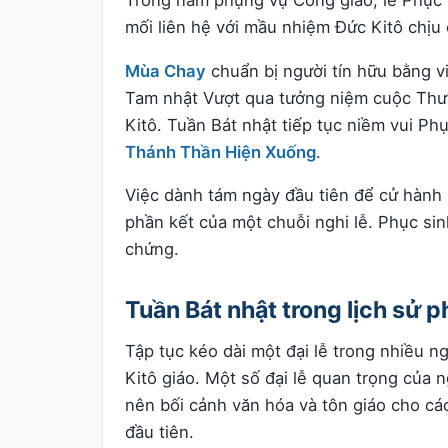
Trong năm phụng vụ Công giáo, lễ Phục si
mối liên hệ với mầu nhiệm Đức Kitô chịu 
Mùa Chay
chuẩn bị người tín hữu bằng v
Tam nhật Vượt qua tưởng niệm cuộc Thươ
Kitô. Tuần Bát nhật tiếp tục niềm vui P
Thánh Thần Hiện Xuống
.
Việc dành tám ngày đầu tiên để cử hành
phần kết của một chuỗi nghi lễ. Phục si
chứng.
Tuần Bát nhật trong lịch sử 
Tập tục kéo dài một đại lễ trong nhiều n
Kitô giáo. Một số đại lễ quan trọng của 
nên bối cảnh văn hóa và tôn giáo cho các
đầu tiên.