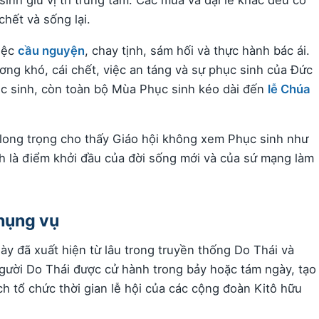
nh giữ vị trí trung tâm. Các mùa và đại lễ khác đều có
chết và sống lại.
iệc
cầu nguyện
, chay tịnh, sám hối và thực hành bác ái.
ng khó, cái chết, việc an táng và sự phục sinh của Đức
hục sinh, còn toàn bộ Mùa Phục sinh kéo dài đến
lễ Chúa
 long trọng cho thấy Giáo hội không xem Phục sinh như
nh là điểm khởi đầu của đời sống mới và của sứ mạng làm
phụng vụ
gày đã xuất hiện từ lâu trong truyền thống Do Thái và
người Do Thái được cử hành trong bảy hoặc tám ngày, tạo
h tổ chức thời gian lễ hội của các cộng đoàn Kitô hữu