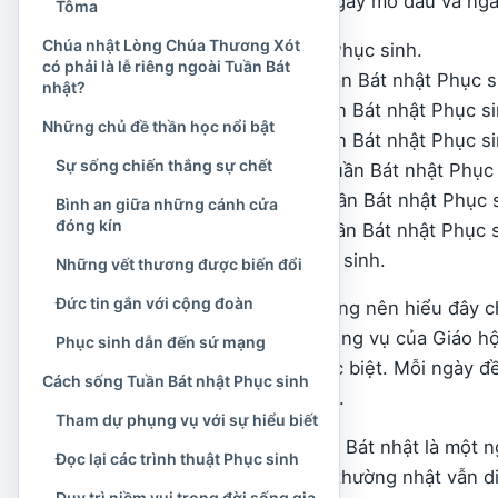
Phục sinh. Vì tính cả ngày mở đầu và ng
Tôma
Chúa nhật Lòng Chúa Thương Xót
Chúa nhật Chúa Phục sinh.
có phải là lễ riêng ngoài Tuần Bát
Thứ Hai trong Tuần Bát nhật Phục s
nhật?
Thứ Ba trong Tuần Bát nhật Phục si
Những chủ đề thần học nổi bật
Thứ Tư trong Tuần Bát nhật Phục si
Sự sống chiến thắng sự chết
Thứ Năm trong Tuần Bát nhật Phục 
Thứ Sáu trong Tuần Bát nhật Phục s
Bình an giữa những cánh cửa
đóng kín
Thứ Bảy trong Tuần Bát nhật Phục s
Chúa nhật II Phục sinh.
Những vết thương được biến đổi
Đức tin gắn với cộng đoàn
Điều quan trọng là không nên hiểu đây ch
Theo quy luật năm phụng vụ của Giáo hộ
Phục sinh dẫn đến sứ mạng
một đơn vị cử hành đặc biệt. Mỗi ngày đ
Cách sống Tuần Bát nhật Phục sinh
như lễ trọng kính Chúa.
Tham dự phụng vụ với sự hiểu biết
Có thể hình dung Tuần Bát nhật là một n
Đọc lại các trình thuật Phục sinh
vẫn tiếp tục, đời sống thường nhật vẫn d
Duy trì niềm vui trong đời sống gia