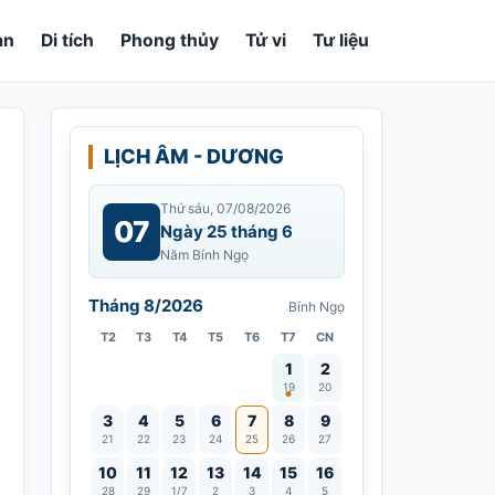
an
Di tích
Phong thủy
Tử vi
Tư liệu
LỊCH ÂM - DƯƠNG
Thứ sáu, 07/08/2026
07
Ngày 25 tháng 6
Năm Bính Ngọ
Tháng 8/2026
Bính Ngọ
T2
T3
T4
T5
T6
T7
CN
Vía Quán Thế Âm thành đạo
1
2
19
20
3
4
5
6
7
8
9
21
22
23
24
25
26
27
10
11
12
13
14
15
16
28
29
1/7
2
3
4
5