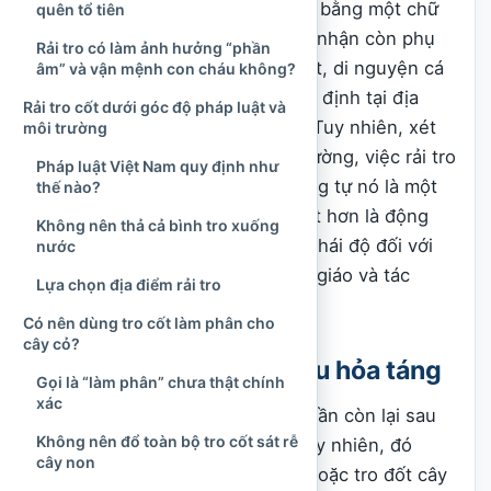
Không thể trả lời mọi trường hợp bằng một chữ
quên tổ tiên
“có” hoặc “không”, bởi cách nhìn nhận còn phụ
Rải tro có làm ảnh hưởng “phần
thuộc vào tôn giáo của người mất, di nguyện cá
âm” và vận mệnh con cháu không?
nhân, truyền thống gia đình, quy định tại địa
Rải tro cốt dưới góc độ pháp luật và
phương và cách thức thực hiện. Tuy nhiên, xét
môi trường
trên bình diện
đạo đức
thông thường, việc rải tro
Pháp luật Việt Nam quy định như
cốt hoặc an vị dưới gốc cây không tự nó là một
thế nào?
hành vi có lỗi. Điều đáng xem xét hơn là động
Không nên thả cả bình tro xuống
cơ, sự đồng thuận của gia đình, thái độ đối với
nước
người đã khuất, yêu cầu của tôn giáo và tác
Lựa chọn địa điểm rải tro
động đến môi trường chung.
Có nên dùng tro cốt làm phân cho
cây cỏ?
Hiểu đúng về tro cốt sau hỏa táng
Gọi là “làm phân” chưa thật chính
xác
Trong cách nói thông thường, phần còn lại sau
Không nên đổ toàn bộ tro cốt sát rễ
hỏa táng được gọi là “tro cốt”. Tuy nhiên, đó
cây non
không hoàn toàn giống tro bếp hoặc tro đốt cây