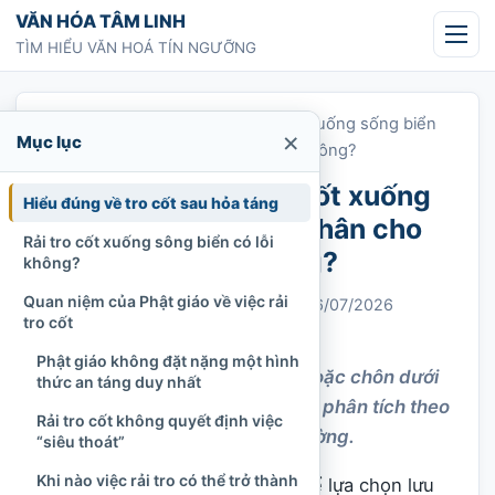
Chuyển tới nội dung
VĂN HÓA TÂM LINH
TÌM HIỂU VĂN HOÁ TÍN NGƯỠNG
Trang chủ
»
Sau khi chết, rải tro cốt xuống sống biển
×
Mục lục
hoặc làm phân cho cây cỏ có lỗi gì không?
Sau khi chết, rải tro cốt xuống
Hiểu đúng về tro cốt sau hỏa táng
sống biển hoặc làm phân cho
Rải tro cốt xuống sông biển có lỗi
cây cỏ có lỗi gì không?
không?
Quan niệm của Phật giáo về việc rải
Chi Tran
02/08/2022
Cập nhật: 26/07/2026
tro cốt
Phật giáo
1.111 lượt xem
Phật giáo không đặt nặng một hình
Rải tro cốt xuống sông biển hoặc chôn dưới
thức an táng duy nhất
gốc cây có lỗi không? Bài viết phân tích theo
Rải tro cốt không quyết định việc
tôn giáo, pháp luật và môi trường.
“siêu thoát”
Khi nào việc rải tro có thể trở thành
Sau khi
hỏa táng
, gia đình có thể lựa chọn lưu