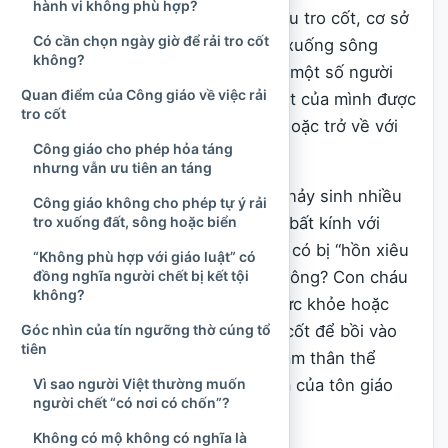
hành vi không phù hợp?
giữ tro cốt tại nghĩa trang, nhà lưu tro cốt, cơ sở
Có cần chọn ngày giờ để rải tro cốt
tôn giáo, chôn dưới đất hoặc rải xuống sông
không?
biển. Trong những năm gần đây, một số người
Quan điểm của Công giáo về việc rải
còn để lại di nguyện muốn tro cốt của mình được
tro cốt
chôn dưới gốc cây, hòa vào đất hoặc trở về với
Công giáo cho phép hỏa táng
thiên nhiên.
nhưng vẫn ưu tiên an táng
Những lựa chọn này thường làm nảy sinh nhiều
Công giáo không cho phép tự ý rải
tro xuống đất, sông hoặc biển
băn khoăn: Rải tro cốt có phải là bất kính với
người đã mất không? Người chết có bị “hồn xiêu
“Không phù hợp với giáo luật” có
đồng nghĩa người chết bị kết tội
phách tán” hay khó siêu thoát không? Con cháu
không?
có bị ảnh hưởng về vận mệnh, sức khỏe hoặc
Góc nhìn của tín ngưỡng thờ cúng tổ
công việc không? Việc dùng tro cốt để bồi vào
tiên
đất trồng cây có bị coi là xúc phạm thân thể
Vì sao người Việt thường muốn
người quá cố hay phạm điều cấm của tôn giáo
người chết “có nơi có chốn”?
không?
Không có mộ không có nghĩa là