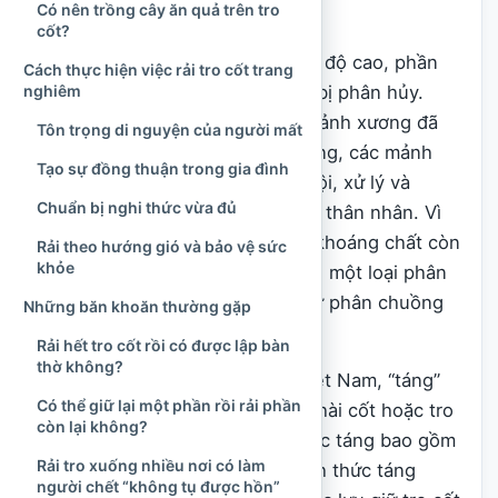
Có nên trồng cây ăn quả trên tro
cỏ.
cốt?
Khi thi hài được hỏa táng ở nhiệt độ cao, phần
Cách thực hiện việc rải tro cốt trang
lớn mô mềm và các chất hữu cơ bị phân hủy.
nghiêm
Phần còn lại chủ yếu là những mảnh xương đã
Tôn trọng di nguyện của người mất
được nung khô. Tại cơ sở hỏa táng, các mảnh
Tạo sự đồng thuận trong gia đình
xương này thường được làm nguội, xử lý và
Chuẩn bị nghi thức vừa đủ
nghiền nhỏ trước khi giao lại cho thân nhân. Vì
vậy, tro cốt về bản chất là phần khoáng chất còn
Rải theo hướng gió và bảo vệ sức
khỏe
lại của hệ xương, chứ không phải một loại phân
hữu cơ giàu chất dinh dưỡng như phân chuồng
Những băn khoăn thường gặp
hoặc phân ủ từ thực vật.
Rải hết tro cốt rồi có được lập bàn
thờ không?
Theo quy định hiện hành của Việt Nam, “táng”
Có thể giữ lại một phần rồi rải phần
được hiểu là việc lưu giữ thi hài, hài cốt hoặc tro
còn lại không?
cốt của người chết. Các hình thức táng bao gồm
Rải tro xuống nhiều nơi có làm
mai táng, hỏa táng và những hình thức táng
người chết “không tụ được hồn”