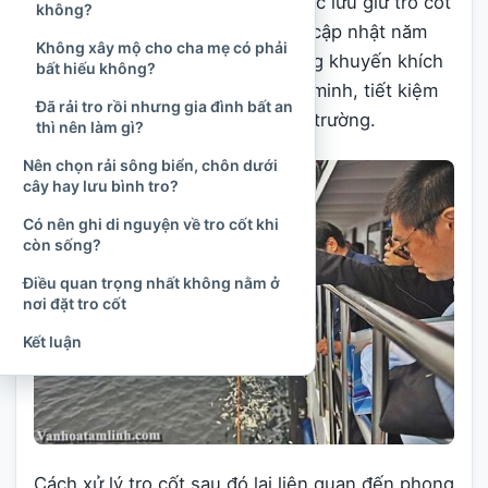
khác. Cát táng cũng bao gồm việc lưu giữ tro cốt
không?
sau hỏa táng. Văn bản hợp nhất cập nhật năm
Không xây mộ cho cha mẹ có phải
2026 tiếp tục thể hiện chủ trương khuyến khích
bất hiếu không?
sử dụng hình thức hỏa táng văn minh, tiết kiệm
Đã rải tro rồi nhưng gia đình bất an
quỹ đất và góp phần bảo vệ môi trường.
thì nên làm gì?
Nên chọn rải sông biển, chôn dưới
cây hay lưu bình tro?
Có nên ghi di nguyện về tro cốt khi
còn sống?
Điều quan trọng nhất không nằm ở
nơi đặt tro cốt
Kết luận
Cách xử lý tro cốt sau đó lại liên quan đến phong