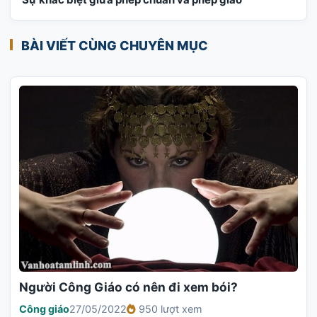
BÀI VIẾT CÙNG CHUYÊN MỤC
Người Công Giáo có nên đi xem bói?
Công giáo
27/05/2022
950 lượt xem