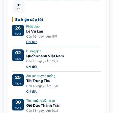
31
20
Sự kiện sắp tới
Phật giáo
26
Lễ Vu Lan
Th08
Còn 16 ngày · Âm 15/7
Chi tiết
Dương lịch
02
Quốc khánh Việt Nam
Th09
Còn 23 ngày · Âm 22/7
Chi tiết
Âm lịch truyền thống
25
Tết Trung Thu
Th09
Còn 46 ngày · Âm 15/8
Chi tiết
Tín ngưỡng dân gian
30
Giỗ Đức Thánh Trần
Th09
Còn 51 ngày · Âm 20/8