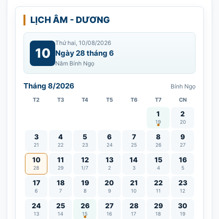
LỊCH ÂM - DƯƠNG
Thứ hai, 10/08/2026
10
Ngày 28 tháng 6
Năm Bính Ngọ
Tháng 8/2026
Bính Ngọ
T2
T3
T4
T5
T6
T7
CN
Vía Quán Thế Âm thàn
1
2
19
20
3
4
5
6
7
8
9
21
22
23
24
25
26
27
10
11
12
13
14
15
16
28
29
1/7
2
3
4
5
17
18
19
20
21
22
23
6
7
8
9
10
11
12
Lễ Vu Lan
24
25
26
27
28
29
30
13
14
15
16
17
18
19