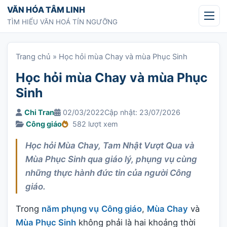
Chuyển tới nội dung
VĂN HÓA TÂM LINH
TÌM HIỂU VĂN HOÁ TÍN NGƯỠNG
Trang chủ
»
Học hỏi mùa Chay và mùa Phục Sinh
Học hỏi mùa Chay và mùa Phục
Sinh
Chi Tran
02/03/2022
Cập nhật: 23/07/2026
Công giáo
582 lượt xem
Học hỏi Mùa Chay, Tam Nhật Vượt Qua và
Mùa Phục Sinh qua giáo lý, phụng vụ cùng
những thực hành đức tin của người Công
giáo.
Trong
năm phụng vụ
Công giáo
,
Mùa Chay
và
Mùa Phục Sinh
không phải là hai khoảng thời