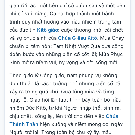
gian rời rạc, một bên chỉ có buồn sầu và một bên
chỉ có vui mừng. Cả hai hợp thành một hành
trình duy nhất hướng vào mầu nhiệm trung tâm
của đức tin
Kitô giáo
: cuộc thương khó, cái chết
và sự phục sinh của
Chúa Giêsu Kitô
. Mùa Chay
chuẩn bị tâm hồn; Tam Nhật Vượt Qua đưa cộng
đoàn bước vào những biến cố cốt lõi; Mùa Phục
Sinh mở ra niềm vui, hy vọng và đời sống mới.
Theo giáo lý Công giáo, năm phụng vụ không
đơn thuần là cách tưởng nhớ những biến cố đã
xảy ra trong quá khứ. Qua từng mùa và từng
ngày lễ, Giáo hội lần lượt trình bày toàn bộ mầu
nhiệm Đức Kitô, từ khi Người nhập thể, sinh ra,
chịu chết, sống lại, lên trời cho đến việc
Chúa
Thánh Thần
hiện xuống và niềm mong đợi ngày
Người trở lại. Trong toàn bộ chu kỳ ấy, mầu