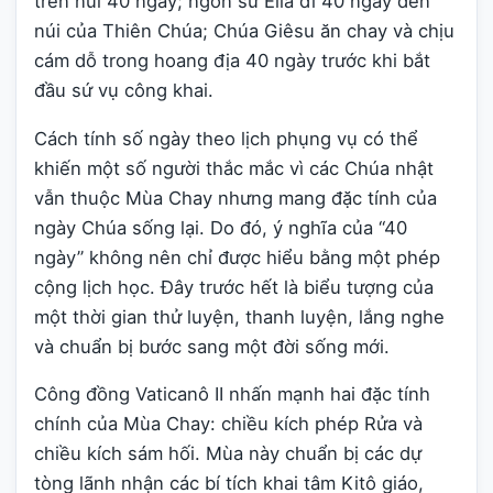
trên núi 40 ngày; ngôn sứ Êlia đi 40 ngày đến
núi của Thiên Chúa; Chúa Giêsu ăn chay và chịu
cám dỗ trong hoang địa 40 ngày trước khi bắt
đầu sứ vụ công khai.
Cách tính số ngày theo lịch phụng vụ có thể
khiến một số người thắc mắc vì các Chúa nhật
vẫn thuộc Mùa Chay nhưng mang đặc tính của
ngày Chúa sống lại. Do đó, ý nghĩa của “40
ngày” không nên chỉ được hiểu bằng một phép
cộng lịch học. Đây trước hết là biểu tượng của
một thời gian thử luyện, thanh luyện, lắng nghe
và chuẩn bị bước sang một đời sống mới.
Công đồng Vaticanô II nhấn mạnh hai đặc tính
chính của Mùa Chay: chiều kích phép Rửa và
chiều kích sám hối. Mùa này chuẩn bị các dự
tòng lãnh nhận các bí tích khai tâm Kitô giáo,