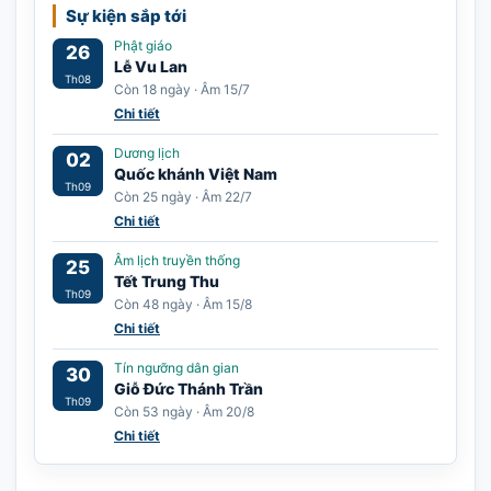
Sự kiện sắp tới
Phật giáo
26
Lễ Vu Lan
Th08
Còn 18 ngày · Âm 15/7
Chi tiết
Dương lịch
02
Quốc khánh Việt Nam
Th09
Còn 25 ngày · Âm 22/7
Chi tiết
Âm lịch truyền thống
25
Tết Trung Thu
Th09
Còn 48 ngày · Âm 15/8
Chi tiết
Tín ngưỡng dân gian
30
Giỗ Đức Thánh Trần
Th09
Còn 53 ngày · Âm 20/8
Chi tiết