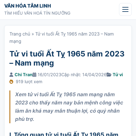
Chuyển tới nội dung
VĂN HÓA TÂM LINH
TÌM HIỂU VĂN HOÁ TÍN NGƯỠNG
Trang chủ
»
Tử vi tuổi Ất Tỵ 1965 năm 2023 – Nam
mạng
Tử vi tuổi Ất Tỵ 1965 năm 2023
– Nam mạng
Chi Tran
16/01/2023
Cập nhật: 14/04/2026
Tử vi
919 lượt xem
Xem tử vi tuổi Ất Tỵ 1965 nam mạng năm
2023 cho thấy năm nay bản mệnh công việc
làm ăn khá may mắn thuận lợi, có quý nhân
phù trợ.
I. Tổng quan tử vi tuổi Ất Tỵ 1965 năm