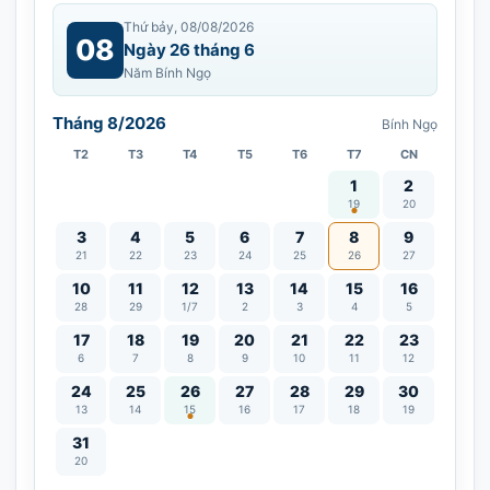
Thứ bảy, 08/08/2026
08
Ngày 26 tháng 6
Năm Bính Ngọ
Tháng 8/2026
Bính Ngọ
T2
T3
T4
T5
T6
T7
CN
Vía Quán Thế Âm thàn
1
2
19
20
3
4
5
6
7
8
9
21
22
23
24
25
26
27
10
11
12
13
14
15
16
28
29
1/7
2
3
4
5
17
18
19
20
21
22
23
6
7
8
9
10
11
12
Lễ Vu Lan
24
25
26
27
28
29
30
13
14
15
16
17
18
19
31
20