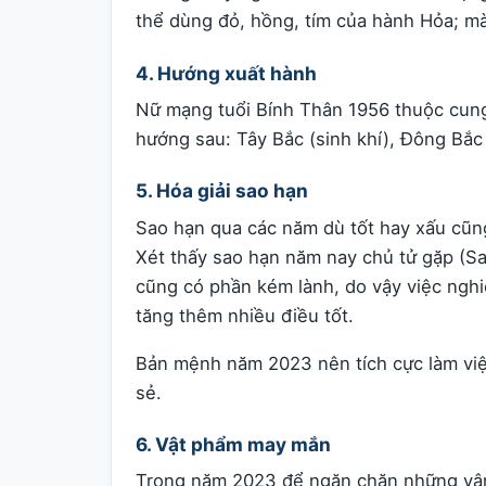
thể dùng đỏ, hồng, tím của hành Hỏa; m
4. Hướng xuất hành
Nữ mạng tuổi Bính Thân 1956 thuộc cun
hướng sau: Tây Bắc (sinh khí), Đông Bắc 
5. Hóa giải sao hạn
Sao hạn qua các năm dù tốt hay xấu cũng
Xét thấy sao hạn năm nay chủ tử gặp (
cũng có phần kém lành, do vậy việc nghiê
tăng thêm nhiều điều tốt.
Bản mệnh năm 2023 nên tích cực làm việc
sẻ.
6. Vật phẩm may mắn
Trong năm 2023 để ngăn chặn những vận 