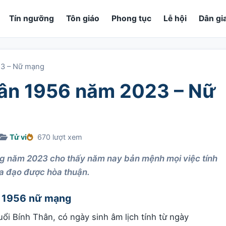
Tín ngưỡng
Tôn giáo
Phong tục
Lễ hội
Dân gi
23 – Nữ mạng
Thân 1956 năm 2023 – Nữ
Tử vi
670 lượt xem
ng năm 2023 cho thấy năm nay bản mệnh mọi việc tính
ia đạo được hòa thuận.
ân 1956 nữ mạng
ổi Bính Thân, có ngày sinh âm lịch tính từ ngày