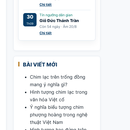
Chi tiết
Tín ngưỡng dân gian
30
Giỗ Đức Thánh Trần
Th09
Còn 54 ngày · Âm 20/8
Chi tiết
BÀI VIẾT MỚI
Chim lạc trên trống đồng
mang ý nghĩa gì?
Hình tượng chim lạc trong
văn hóa Việt cổ
Ý nghĩa biểu tượng chim
phượng hoàng trong nghệ
thuật Việt Nam
Hình tượng hạc đứng trên