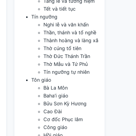
Tang lễ và tưởng niệm
Tết và tiết tục
Tín ngưỡng
Nghi lễ và văn khấn
Thần, thánh và tổ nghề
Thành hoàng và làng xã
Thờ cúng tổ tiên
Thờ Đức Thánh Trần
Thờ Mẫu và Tứ Phủ
Tín ngưỡng tự nhiên
Tôn giáo
Bà La Môn
Baha’i giáo
Bửu Sơn Kỳ Hương
Cao Đài
Cơ đốc Phục lâm
Công giáo
Hồi giáo