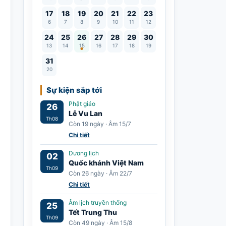
17
18
19
20
21
22
23
6
7
8
9
10
11
12
Lễ Vu Lan
24
25
26
27
28
29
30
13
14
15
16
17
18
19
31
20
Sự kiện sắp tới
Phật giáo
26
Lễ Vu Lan
Th08
Còn 19 ngày · Âm 15/7
Chi tiết
Dương lịch
02
Quốc khánh Việt Nam
Th09
Còn 26 ngày · Âm 22/7
Chi tiết
Âm lịch truyền thống
25
Tết Trung Thu
Th09
Còn 49 ngày · Âm 15/8