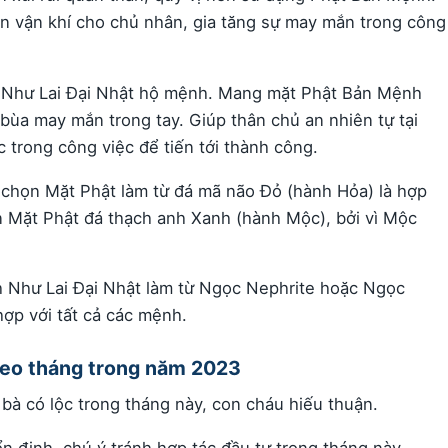
n vận khí cho chủ nhân, gia tăng sự may mắn trong công
 Như Lai Đại Nhật hộ mệnh. Mang mặt Phật Bản Mệnh
bùa may mắn trong tay. Giúp thân chủ an nhiên tự tại
c trong công việc để tiến tới thành công.
họn Mặt Phật làm từ đá mã não Đỏ (hành Hỏa) là hợp
n Mặt Phật đá thạch anh Xanh (hành Mộc), bởi vì Mộc
 Như Lai Đại Nhật làm từ Ngọc Nephrite hoặc Ngọc
ợp với tất cả các mệnh.
theo tháng trong năm 2023
bà có lộc trong tháng này, con cháu hiếu thuận.
n định, chú ý tránh hợp tác đầu tư trong tháng này.