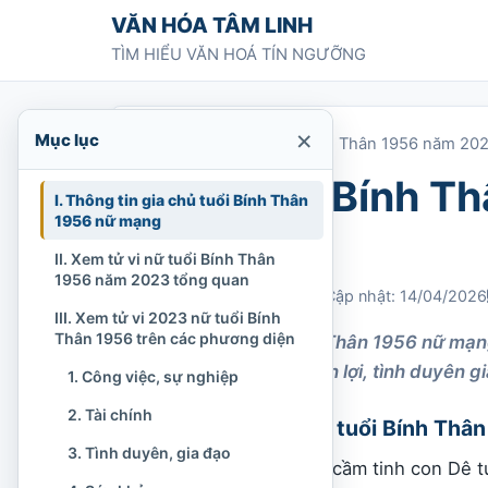
Chuyển tới nội dung
VĂN HÓA TÂM LINH
TÌM HIỂU VĂN HOÁ TÍN NGƯỠNG
×
Mục lục
Trang chủ
»
Tử vi tuổi Bính Thân 1956 năm 20
Tử vi tuổi Bính 
I. Thông tin gia chủ tuổi Bính Thân
1956 nữ mạng
mạng
II. Xem tử vi nữ tuổi Bính Thân
1956 năm 2023 tổng quan
Chi Tran
02/01/2023
Cập nhật: 14/04/2026
III. Xem tử vi 2023 nữ tuổi Bính
Thân 1956 trên các phương diện
Xem tử vi tuổi Bính Thân 1956 nữ mạ
toán đều được thuận lợi, tình duyên g
1. Công việc, sự nghiệp
2. Tài chính
I. Thông tin gia chủ tuổi Bính Th
3. Tình duyên, gia đạo
Quý bà sinh năm 1956 cầm tinh con Dê tu