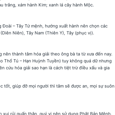
àu trắng, xám hành Kim; xanh lá cây hành Mộc.
g Đoài – Tây Tứ mệnh, hướng xuất hành nên chọn các
(Diên Niên), Tây Nam (Thiên Y), Tây (phục vị).
 nên thành tâm hóa giải theo ông bà ta từ xưa đến nay.
Sao Thổ Tú – Hạn Huỳnh Tuyền) tuy không quá dữ nhưng
n cứu hóa giải sao hạn là cách tiệt trừ điều xấu và gia
 tốt, giúp đỡ mọi người thì tâm sẽ được an, mọi sự suôn
xui rủi quấn thân, quý vị nên sử dụng Phật Bản Mệnh.