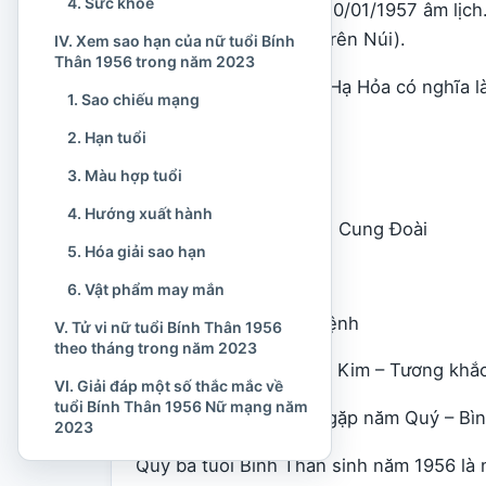
4. Sức khỏe
12/02/1956 đến ngày 30/01/1957 âm lịch.
Thượng Chi Hầu (Khỉ Trên Núi).
IV. Xem sao hạn của nữ tuổi Bính
Thân 1956 trong năm 2023
– Ngũ hành: Hỏa (Sơn Hạ Hỏa có nghĩa là
1. Sao chiếu mạng
– Tương sinh: Mộc
2. Hạn tuổi
3. Màu hợp tuổi
– Tương khắc: Thủy
4. Hướng xuất hành
–
Cung mệnh
nữ mạng: Cung Đoài
5. Hóa giải sao hạn
– Tuổi âm lịch: 68 tuổi
6. Vật phẩm may mắn
– Sao: Thổ Tú chiếu mệnh
V. Tử vi nữ tuổi Bính Thân 1956
theo tháng trong năm 2023
– Mạng: Hỏa gặp mệnh Kim – Tương khắ
VI. Giải đáp một số thắc mắc về
tuổi Bính Thân 1956 Nữ mạng năm
– Thiên can tuổi: Bính gặp năm Quý – Bì
2023
Quý bà tuổi Bính Thân sinh năm 1956 là 