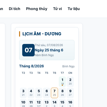
an
Di tích
Phong thủy
Tử vi
Tư liệu
LỊCH ÂM - DƯƠNG
Thứ sáu, 07/08/2026
07
Ngày 25 tháng 6
Năm Bính Ngọ
Tháng 8/2026
Bính Ngọ
T2
T3
T4
T5
T6
T7
CN
Vía Quán Thế Âm thành đạo
1
2
19
20
3
4
5
6
7
8
9
21
22
23
24
25
26
27
10
11
12
13
14
15
16
28
29
1/7
2
3
4
5