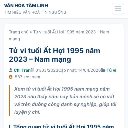
Chuyển tới nội dung
VĂN HÓA TÂM LINH
TÌM HIỂU VĂN HOÁ TÍN NGƯỠNG
Trang chủ
»
Tử vi tuổi Ất Hợi 1995 năm 2023 – Nam
mạng
Tử vi tuổi Ất Hợi 1995 năm
2023 – Nam mạng
Chi Tran
01/03/2023
Cập nhật: 14/04/2026
Tử vi
587 lượt xem
Xem tử vi tuổi Ất Hợi 1995 nam mạng năm
2023 cho thấy năm nay bản mệnh sẽ có vất
vả trên đường công danh sự nghiệp, giúp tôi
luyện ý chí.
I. Tổng quan tử vi tuổi Ất Hợi 1995 năm