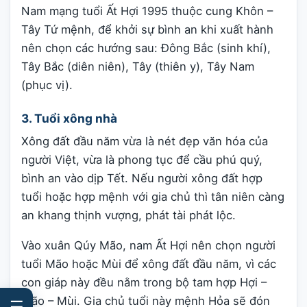
Nam mạng tuổi Ất Hợi 1995 thuộc cung Khôn –
Tây Tứ mệnh, để khởi sự bình an khi xuất hành
nên chọn các hướng sau: Đông Bắc (sinh khí),
Tây Bắc (diên niên), Tây (thiên y), Tây Nam
(phục vị).
3. Tuổi xông nhà
Xông đất đầu năm vừa là nét đẹp văn hóa của
người Việt, vừa là phong tục để cầu phú quý,
bình an vào dịp Tết. Nếu người xông đất hợp
tuổi hoặc hợp mệnh với gia chủ thì tân niên càng
an khang thịnh vượng, phát tài phát lộc.
Vào xuân Qúy Mão, nam Ất Hợi nên chọn người
tuổi Mão hoặc Mùi để xông đất đầu năm, vì các
con giáp này đều nằm trong bộ tam hợp Hợi –
Mão – Mùi. Gia chủ tuổi này mệnh Hỏa sẽ đón
☰