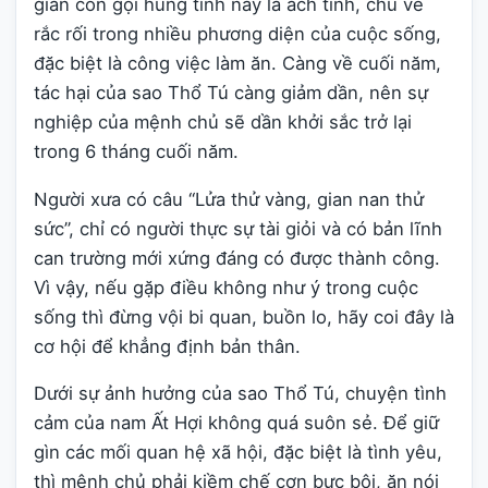
gian còn gọi hung tinh này là ách tinh, chủ về
rắc rối trong nhiều phương diện của cuộc sống,
đặc biệt là công việc làm ăn. Càng về cuối năm,
tác hại của sao Thổ Tú càng giảm dần, nên sự
nghiệp của mệnh chủ sẽ dần khởi sắc trở lại
trong 6 tháng cuối năm.
Người xưa có câu “Lửa thử vàng, gian nan thử
sức”, chỉ có người thực sự tài giỏi và có bản lĩnh
can trường mới xứng đáng có được thành công.
Vì vậy, nếu gặp điều không như ý trong cuộc
sống thì đừng vội bi quan, buồn lo, hãy coi đây là
cơ hội để khẳng định bản thân.
Dưới sự ảnh hưởng của sao Thổ Tú, chuyện tình
cảm của nam Ất Hợi không quá suôn sẻ. Để giữ
gìn các mối quan hệ xã hội, đặc biệt là tình yêu,
thì mệnh chủ phải kiềm chế cơn bực bội, ăn nói