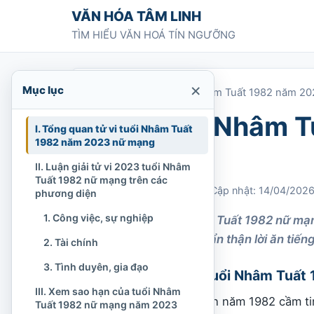
Chuyển tới nội dung
VĂN HÓA TÂM LINH
TÌM HIỂU VĂN HOÁ TÍN NGƯỠNG
×
Mục lục
Trang chủ
»
Tử vi tuổi Nhâm Tuất 1982 năm 2
Tử vi tuổi Nhâm 
I. Tổng quan tử vi tuổi Nhâm Tuất
1982 năm 2023 nữ mạng
mạng
II. Luận giải tử vi 2023 tuổi Nhâm
Tuất 1982 nữ mạng trên các
Chi Tran
03/02/2023
Cập nhật: 14/04/202
phương diện
1. Công việc, sự nghiệp
Xem tử vi tuổi Nhâm Tuất 1982 nữ m
khí trong gia đạo, cẩn thận lời ăn tiếng
2. Tài chính
3. Tình duyên, gia đạo
I. Tổng quan tử vi tuổi Nhâm Tuấ
III. Xem sao hạn của tuổi Nhâm
Nữ tuổi Nhâm Tuất sinh năm 1982 cầm tin
Tuất 1982 nữ mạng năm 2023