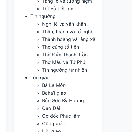
Tang lễ và tưởng niệm
Tết và tiết tục
Tín ngưỡng
Nghi lễ và văn khấn
Thần, thánh và tổ nghề
Thành hoàng và làng xã
Thờ cúng tổ tiên
Thờ Đức Thánh Trần
Thờ Mẫu và Tứ Phủ
Tín ngưỡng tự nhiên
Tôn giáo
Bà La Môn
Baha’i giáo
Bửu Sơn Kỳ Hương
Cao Đài
Cơ đốc Phục lâm
Công giáo
Hồi giáo