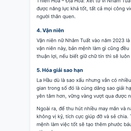
Thiên Hòa – Địa Hòa: Xét tử vi Nhâm Tu
được năng lực khá tốt, tất cả mọi công v
người thân quen.
4. Vận niên
Vận niên nữ Nhâm Tuất vào năm 2023 là Hầ
vận niên này, bản mệnh làm gì cũng đều 
thuận lợi, nếu biết giữ chữ tín thì sẽ lu
5. Hóa giải sao hạn
La Hầu dù là sao xấu nhưng vẫn có nhiề
gian trong số đó là cúng dâng sao giải 
yên tâm hơn, vững vàng vượt qua được n
Ngoài ra, để thu hút nhiều may mắn và n
không vị kỷ, tích cực giúp đỡ và sẻ chia
mệnh làm việc tốt sẽ tạo thêm phước bá