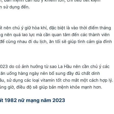
n, bản mệnh cần lưu ý khiêm tốn, chi tiêu tiết kiệm
n sử dụng đến.
nên chú ý giữ hòa khí, đặc biệt là vào thời điểm tháng
ng nên quá lao lực mà cần quan tâm đến các thành viên
để cùng nhau đi du lịch, ăn tối sẽ giúp tình cảm gia đình
023 do có ảnh hưởng từ sao La Hầu nên cần chú ý các
ộ ăn uống hàng ngày nên bổ sung đầy đủ chất dinh
âu, sử dụng các loại vitamin tốt cho mắt một cách hợp lý.
đúng giờ, điều độ sẽ giúp bản mệnh khỏe mạnh hơn.
Tuất 1982 nữ mạng năm 2023