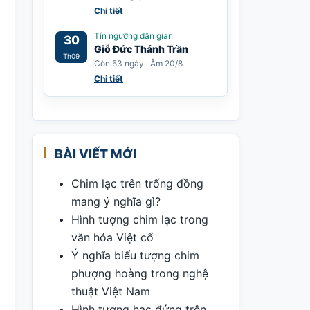
Chi tiết
Tín ngưỡng dân gian
30
Giỗ Đức Thánh Trần
Th09
Còn 53 ngày · Âm 20/8
Chi tiết
BÀI VIẾT MỚI
Chim lạc trên trống đồng
mang ý nghĩa gì?
Hình tượng chim lạc trong
văn hóa Việt cổ
Ý nghĩa biểu tượng chim
phượng hoàng trong nghệ
thuật Việt Nam
Hình tượng hạc đứng trên