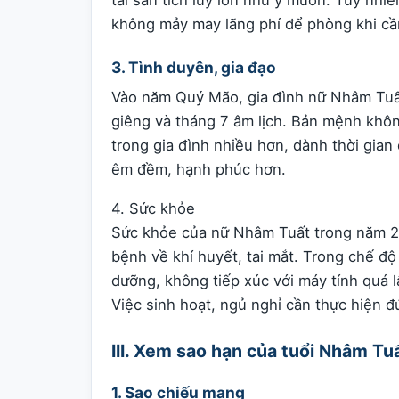
tài sản tích lũy lớn như ý muốn. Tuy nhiê
không mảy may lãng phí để phòng khi cầ
3. Tình duyên, gia đạo
Vào năm Quý Mão, gia đình nữ Nhâm Tuất 
giêng và tháng 7 âm lịch. Bản mệnh khô
trong gia đình nhiều hơn, dành thời gian 
êm đềm, hạnh phúc hơn.
4. Sức khỏe
Sức khỏe của nữ Nhâm Tuất trong năm 2
bệnh về khí huyết, tai mắt. Trong chế đ
dưỡng, không tiếp xúc với máy tính quá l
Việc sinh hoạt, ngủ nghỉ cần thực hiện 
III. Xem sao hạn của tuổi Nhâm 
1. Sao chiếu mạng