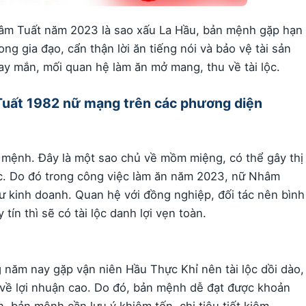
âm Tuất năm 2023 là sao xấu La Hầu, bản mệnh gặp hạn
ng gia đạo, cẩn thận lời ăn tiếng nói và bảo vệ tài sản
ay mắn, mối quan hệ làm ăn mở mang, thu về tài lộc.
m Tuất 1982 nữ mạng trên các phương diện
mệnh. Đây là một sao chủ về mồm miệng, có thể gây thị
bạc. Do đó trong công việc làm ăn năm 2023, nữ Nhâm
tư kinh doanh. Quan hệ với đồng nghiệp, đối tác nên bình
 tín thì sẽ có tài lộc danh lợi vẹn toàn.
năm nay gặp vận niên Hầu Thực Khỉ nên tài lộc dồi dào,
u về lợi nhuận cao. Do đó, bản mệnh dễ đạt được khoản