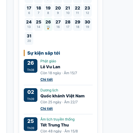
17
18
19
20
21
22
23
6
7
8
9
10
11
12
Lễ Vu Lan
24
25
26
27
28
29
30
13
14
15
16
17
18
19
31
20
Sự kiện sắp tới
Phật giáo
26
Lễ Vu Lan
Th08
Còn 18 ngày · Âm 15/7
Chi tiết
Dương lịch
02
Quốc khánh Việt Nam
Th09
Còn 25 ngày · Âm 22/7
Chi tiết
Âm lịch truyền thống
25
Tết Trung Thu
Th09
Còn 48 ngày · Âm 15/8