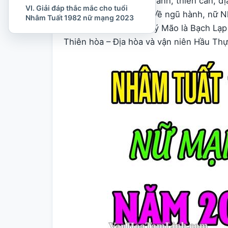
Những yếu tố về ngũ hành, thiên can, đị
VI. Giải đáp thắc mắc cho tuổi
2023 đều rất tốt đẹp. Về ngũ hành, nữ 
Nhâm Tuất 1982 nữ mạng 2023
tương sinh với năm Quý Mão là Bạch Lạp K
Thiên hòa – Địa hòa và vận niên Hầu Thực