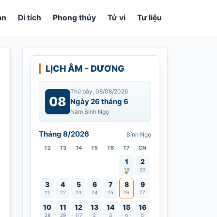
an
Di tích
Phong thủy
Tử vi
Tư liệu
LỊCH ÂM - DƯƠNG
Thứ bảy, 08/08/2026
08
Ngày 26 tháng 6
Năm Bính Ngọ
Tháng 8/2026
Bính Ngọ
T2
T3
T4
T5
T6
T7
CN
Vía Quán Thế Âm thành đạo
1
2
19
20
3
4
5
6
7
8
9
21
22
23
24
25
26
27
10
11
12
13
14
15
16
28
29
1/7
2
3
4
5