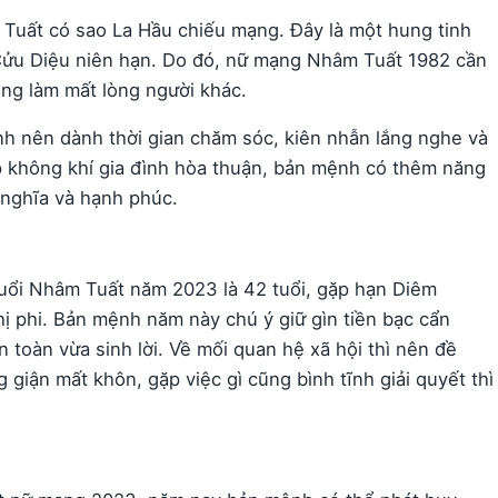
uất có sao La Hầu chiếu mạng. Đây là một hung tinh
g Cửu Diệu niên hạn. Do đó, nữ mạng Nhâm Tuất 1982 cần
ông làm mất lòng người khác.
nh nên dành thời gian chăm sóc, kiên nhẫn lắng nghe và
p không khí gia đình hòa thuận, bản mệnh có thêm năng
 nghĩa và hạnh phúc.
ữ tuổi Nhâm Tuất năm 2023 là 42 tuổi, gặp hạn Diêm
hị phi. Bản mệnh năm này chú ý giữ gìn tiền bạc cẩn
n toàn vừa sinh lời. Về mối quan hệ xã hội thì nên đề
giận mất khôn, gặp việc gì cũng bình tĩnh giải quyết thì