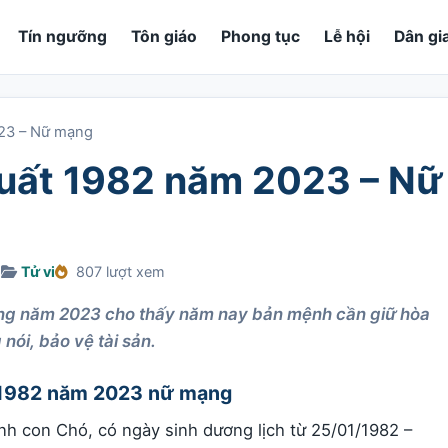
Tín ngưỡng
Tôn giáo
Phong tục
Lễ hội
Dân gi
023 – Nữ mạng
Tuất 1982 năm 2023 – Nữ
6
Tử vi
807 lượt xem
ạng năm 2023 cho thấy năm nay bản mệnh cần giữ hòa
 nói, bảo vệ tài sản.
t 1982 năm 2023 nữ mạng
h con Chó, có ngày sinh dương lịch từ 25/01/1982 –