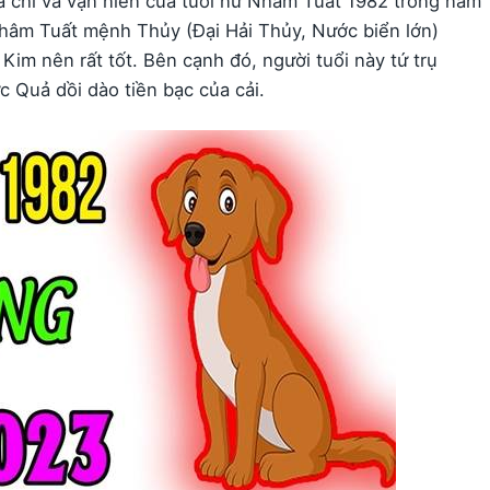
a chi và vận niên của tuổi nữ Nhâm Tuất 1982 trong năm
Nhâm Tuất mệnh Thủy (Đại Hải Thủy, Nước biển lớn)
im nên rất tốt. Bên cạnh đó, người tuổi này tứ trụ
 Quả dồi dào tiền bạc của cải.