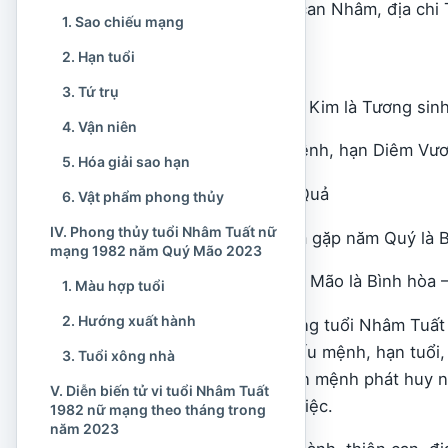
12/02/1983. Với thiên can Nhâm, địa chi T
1. Sao chiếu mạng
nhà).
2. Hạn tuổi
– Tuổi âm lịch: 42 tuổi
3. Tứ trụ
– Mạng: Thủy gặp năm Kim là Tương sinh 
4. Vận niên
– Sao: La Hầu chiếu mệnh, hạn Diêm Vư
5. Hóa giải sao hạn
– Vận niên: Hầu Thực Quả
6. Vật phẩm phong thủy
IV. Phong thủy tuổi Nhâm Tuất nữ
– Thiên can tuổi: Nhâm gặp năm Quý là B
mạng 1982 năm Quý Mão 2023
– Địa chi tuổi: Tuất gặp Mão là Bình hòa 
1. Màu hợp tuổi
2. Hướng xuất hành
Luận đoán tử vi nữ mạng tuổi Nhâm Tuấ
1982 mệnh gì, sao chiếu mệnh, hạn tuổi,
3. Tuổi xông nhà
vừa là thử thách để bản mệnh phát huy n
V. Diễn biến tử vi tuổi Nhâm Tuất
được thành công mọi việc.
1982 nữ mạng theo tháng trong
năm 2023