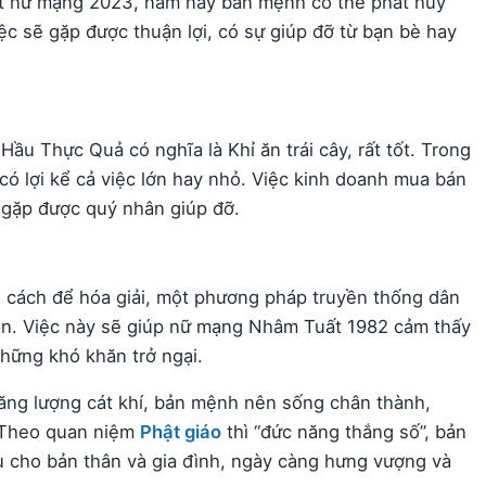
ất nữ mạng 2023, năm nay bản mệnh có thể phát huy
iệc sẽ gặp được thuận lợi, có sự giúp đỡ từ bạn bè hay
u Thực Quả có nghĩa là Khỉ ăn trái cây, rất tốt. Trong
có lợi kể cả việc lớn hay nhỏ. Việc kinh doanh mua bán
ôn gặp được quý nhân giúp đỡ.
u cách để hóa giải, một phương pháp truyền thống dân
hạn. Việc này sẽ giúp nữ mạng Nhâm Tuất 1982 cảm thấy
hững khó khăn trở ngại.
ăng lượng cát khí, bản mệnh nên sống chân thành,
. Theo quan niệm
Phật giáo
thì “đức năng thắng số”, bản
u cho bản thân và gia đình, ngày càng hưng vượng và