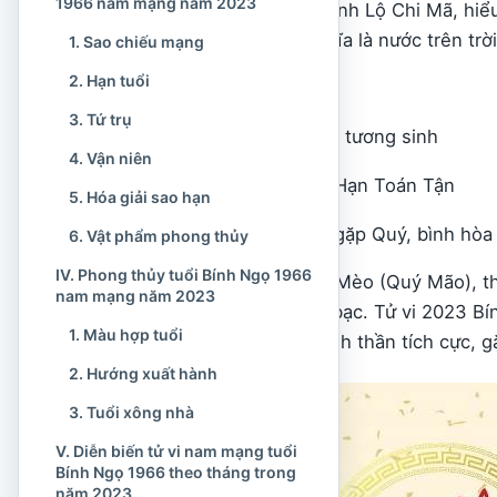
1966 nam mạng năm 2023
nghĩa can chi tức là Hành Lộ Chi Mã, hi
Thiên Hà Thủy, có nghĩa là nước trên trời
1. Sao chiếu mạng
2. Hạn tuổi
– Tuổi âm lịch: 58 tuổi
3. Tứ trụ
– Mạng: Thủy gặp Kim, tương sinh
4. Vận niên
– Sao: Sao Thái Bạch, Hạn Toán Tận
5. Hóa giải sao hạn
– Thiên can tuổi: Bính gặp Quý, bình hòa
6. Vật phẩm phong thủy
IV. Phong thủy tuổi Bính Ngọ 1966
Năm 2023 là năm con Mèo (Quý Mão), thi
nam mạng năm 2023
Kim, hiểu là vàng pha bạc. Tử vi 2023 
1. Màu hợp tuổi
năm nay, nam mệnh tinh thần tích cực, 
2. Hướng xuất hành
3. Tuổi xông nhà
V. Diễn biến tử vi nam mạng tuổi
Bính Ngọ 1966 theo tháng trong
năm 2023