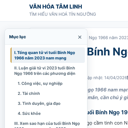
Chuyển tới nội dung
VĂN HÓA TÂM LINH
TÌM HIỂU VĂN HOÁ TÍN NGƯỠNG
×
Mục lục
Trang chủ
»
Tử vi tuổi Bính Ngọ 1966 năm 20
Tử vi tuổi Bính 
I. Tổng quan tử vi tuổi Bính Ngọ
1966 năm 2023 nam mạng
mạng
II. Luận giải tử vi 2023 tuổi Bính
Ngọ 1966 trên các phương diện
Chi Tran
18/01/2023
Cập nhật: 14/04/2026
1. Công việc, sự nghiệp
Xem tử vi tuổi Bính ngọ 1966 nam mạ
2. Tài chính
cực, gặp nhiều may mắn, cần chú ý giữ
3. Tình duyên, gia đạo
I. Tổng quan tử vi tuổi Bính Ngọ
4. Sức khỏe
Người nam tuổi Bính Ngọ cầm tinh con Ng
III. Xem sao hạn của tuổi Bính Ngọ