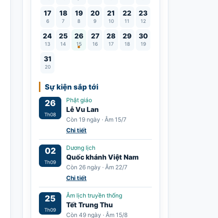
17
18
19
20
21
22
23
6
7
8
9
10
11
12
Lễ Vu Lan
24
25
26
27
28
29
30
13
14
15
16
17
18
19
31
20
Sự kiện sắp tới
Phật giáo
26
Lễ Vu Lan
Th08
Còn 19 ngày · Âm 15/7
Chi tiết
Dương lịch
02
Quốc khánh Việt Nam
Th09
Còn 26 ngày · Âm 22/7
Chi tiết
Âm lịch truyền thống
25
Tết Trung Thu
Th09
Còn 49 ngày · Âm 15/8