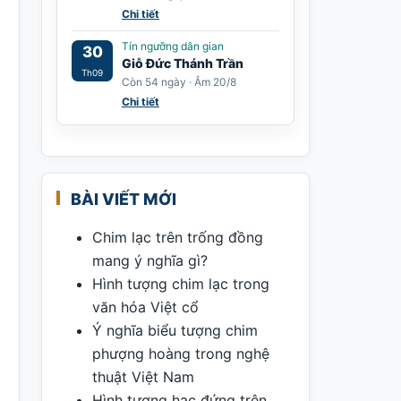
Chi tiết
Tín ngưỡng dân gian
30
Giỗ Đức Thánh Trần
Th09
Còn 54 ngày · Âm 20/8
Chi tiết
BÀI VIẾT MỚI
Chim lạc trên trống đồng
mang ý nghĩa gì?
Hình tượng chim lạc trong
văn hóa Việt cổ
Ý nghĩa biểu tượng chim
phượng hoàng trong nghệ
thuật Việt Nam
Hình tượng hạc đứng trên