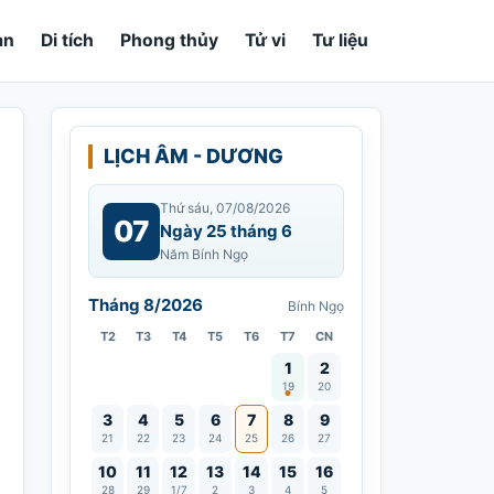
an
Di tích
Phong thủy
Tử vi
Tư liệu
LỊCH ÂM - DƯƠNG
Thứ sáu, 07/08/2026
07
Ngày 25 tháng 6
Năm Bính Ngọ
Tháng 8/2026
Bính Ngọ
T2
T3
T4
T5
T6
T7
CN
Vía Quán Thế Âm thành đạo
1
2
19
20
3
4
5
6
7
8
9
21
22
23
24
25
26
27
10
11
12
13
14
15
16
28
29
1/7
2
3
4
5