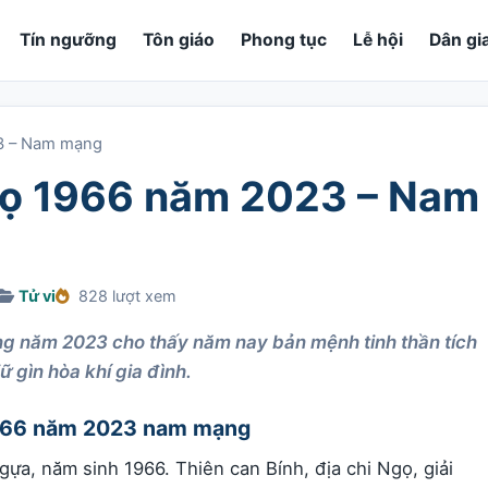
Tín ngưỡng
Tôn giáo
Phong tục
Lễ hội
Dân gi
23 – Nam mạng
Ngọ 1966 năm 2023 – Nam
Tử vi
828 lượt xem
ng năm 2023 cho thấy năm nay bản mệnh tinh thần tích
 gìn hòa khí gia đình.
 1966 năm 2023 nam mạng
ựa, năm sinh 1966. Thiên can Bính, địa chi Ngọ, giải