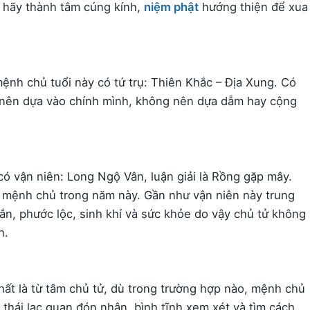
 hãy thành tâm cúng kính,
niệm phật
hướng thiện để xua
ệnh chủ tuổi này có tứ trụ: Thiên Khắc – Địa Xung. Có
y nên dựa vào chính mình, không nên dựa dẫm hay cộng
 vận niên: Long Ngộ Vân, luận giải là Rồng gặp mây.
với mệnh chủ trong năm này. Gần như vận niên này trung
ắn, phước lộc, sinh khí và sức khỏe do vậy chủ tử không
n.
hất là từ tâm chủ tử, dù trong trường hợp nào, mệnh chủ
 thái lạc quan đón nhận, bình tĩnh xem xét và tìm cách