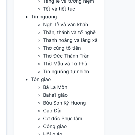
Tang lễ và tưởng niệm
Tết và tiết tục
Tín ngưỡng
Nghi lễ và văn khấn
Thần, thánh và tổ nghề
Thành hoàng và làng xã
Thờ cúng tổ tiên
Thờ Đức Thánh Trần
Thờ Mẫu và Tứ Phủ
Tín ngưỡng tự nhiên
Tôn giáo
Bà La Môn
Baha’i giáo
Bửu Sơn Kỳ Hương
Cao Đài
Cơ đốc Phục lâm
Công giáo
Hồi giáo