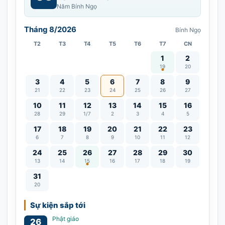
Năm Bính Ngọ
Tháng 8/2026
Bính Ngọ
T2
T3
T4
T5
T6
T7
CN
Vía Quán Thế Âm thàn
1
2
19
20
3
4
5
6
7
8
9
21
22
23
24
25
26
27
10
11
12
13
14
15
16
28
29
1/7
2
3
4
5
17
18
19
20
21
22
23
6
7
8
9
10
11
12
Lễ Vu Lan
24
25
26
27
28
29
30
13
14
15
16
17
18
19
31
20
Sự kiện sắp tới
Phật giáo
26