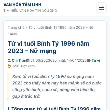
Chuyển tới nội dung
VĂN HÓA TÂM LINH
TÌM HIỂU VĂN HOÁ TÍN NGƯỠNG
Trang chủ
»
Tử vi tuổi Bính Tý 1996 năm 2023 – Nữ
mạng
Tử vi tuổi Bính Tý 1996 năm
2023 – Nữ mạng
Chi Tran
01/03/2023
Cập nhật: 14/04/2026
Tử vi
656 lượt xem
Xem tử vi tuổi Bính Tý 1996 nữ mạng năm
2023 cho thấy năm nay bản mệnh sẽ có cuộc
sống yên bình, suôn sẻ, công việc bình ổn,
gặp ít trắc trở.
I. Tổng quan tử vi tuổi Bính Tý 1996 năm