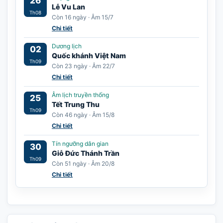
26
Lễ Vu Lan
Th08
Còn 16 ngày · Âm 15/7
Chi tiết
Dương lịch
02
Quốc khánh Việt Nam
Th09
Còn 23 ngày · Âm 22/7
Chi tiết
Âm lịch truyền thống
25
Tết Trung Thu
Th09
Còn 46 ngày · Âm 15/8
Chi tiết
Tín ngưỡng dân gian
30
Giỗ Đức Thánh Trần
Th09
Còn 51 ngày · Âm 20/8
Chi tiết