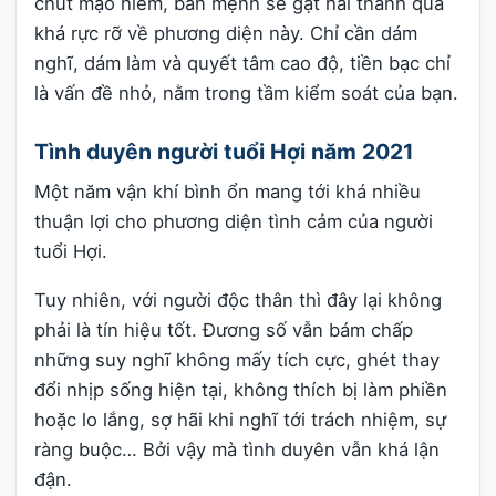
chút mạo hiểm, bản mệnh sẽ gặt hái thành quả
khá rực rỡ về phương diện này. Chỉ cần dám
nghĩ, dám làm và quyết tâm cao độ, tiền bạc chỉ
là vấn đề nhỏ, nằm trong tầm kiểm soát của bạn.
Tình duyên người tuổi Hợi năm 2021
Một năm vận khí bình ổn mang tới khá nhiều
thuận lợi cho phương diện tình cảm của người
tuổi Hợi.
Tuy nhiên, với người độc thân thì đây lại không
phải là tín hiệu tốt. Đương số vẫn bám chấp
những suy nghĩ không mấy tích cực, ghét thay
đổi nhịp sống hiện tại, không thích bị làm phiền
hoặc lo lắng, sợ hãi khi nghĩ tới trách nhiệm, sự
ràng buộc… Bởi vậy mà tình duyên vẫn khá lận
đận.