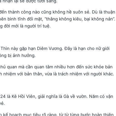
ả nhận lại sẽ được tươi sáng.
đến thành công nào cũng không hề suôn sẻ. Dù là thuận
nên bình tĩnh đối mặt, “thắng không kiêu, bại không nản”.
 đời mới là người trí tuệ.
hìn này gặp hạn Diêm Vương. Đây là hạn cho nữ giới
hông bị ảnh hưởng.
hủ quan mà cần quan tâm nhiều hơn đến sức khỏe bản
h nhiệm với bản thân, vừa là trách nhiệm với người khác.
 là Kê Hồi Viên, giải nghĩa là Gà về vườn. Năm có vận
vẻ.
 kế hoạch mục tiêu rõ ràng, từ từ từng bước hoàn thiện