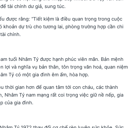
 để tài chính dư giả, sung túc.
ểu được rằng: “Tiết kiệm là điều quan trọng trong cuộc
ó khoản dự trù cho tương lai, phòng trường hợp cần chi
tài chính.
 nam tuổi Nhâm Tý được hạnh phúc viên mãn. Bản mệnh
n lợi và nghĩa vụ bản thân, tôn trọng văn hoá, quan niệm
hâm Tý có một gia đình êm ấm, hòa hợp.
u thời gian hơn để quan tâm tới con cháu, các thành
h, Nhâm Tý nam mạng rất coi trọng việc giữ nề nếp, gia
p của gia đình.
 Nhâm Tý 1972 thay đổi cơ chế rèn luyện sức khỏe. Sức