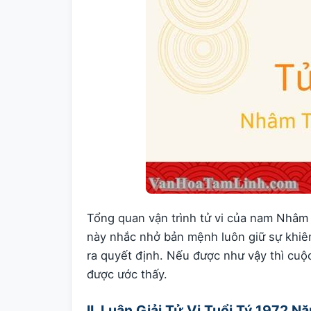
Tổng quan vận trình tử vi của nam Nhâm
này nhắc nhở bản mệnh luôn giữ sự khiêm 
ra quyết định. Nếu được như vậy thì cu
được ước thấy.
II. Luận Giải Tử Vi Tuổi Tý 197