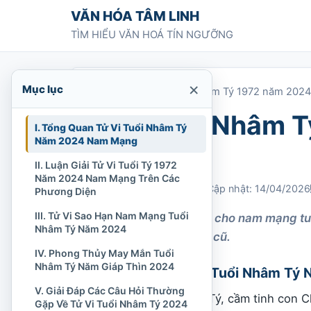
Chuyển tới nội dung
VĂN HÓA TÂM LINH
TÌM HIỂU VĂN HOÁ TÍN NGƯỠNG
×
Mục lục
Trang chủ
»
Tử vi tuổi Nhâm Tý 1972 năm 202
Tử vi tuổi Nhâm 
I. Tổng Quan Tử Vi Tuổi Nhâm Tý
Năm 2024 Nam Mạng
mạng
II. Luận Giải Tử Vi Tuổi Tý 1972
Năm 2024 Nam Mạng Trên Các
Chi Tran
25/12/2023
Cập nhật: 14/04/2026
Phương Diện
III. Tử Vi Sao Hạn Nam Mạng Tuổi
Xem tử vi năm 2024 cho nam mạng tuổ
Nhâm Tý Năm 2024
mắn hơn so với năm cũ.
IV. Phong Thủy May Mắn Tuổi
Nhâm Tý Năm Giáp Thìn 2024
I. Tổng Quan Tử Vi Tuổi Nhâm T
V. Giải Đáp Các Câu Hỏi Thường
Nam mạng tuổi Nhâm Tý, cầm tinh con Ch
Gặp Về Tử Vi Tuổi Nhâm Tý 2024