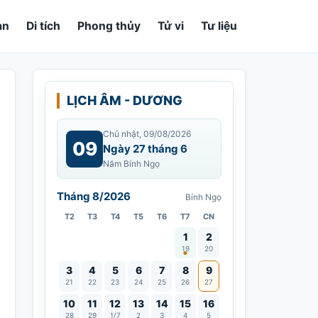
an
Di tích
Phong thủy
Tử vi
Tư liệu
LỊCH ÂM - DƯƠNG
Chủ nhật, 09/08/2026
09
Ngày 27 tháng 6
Năm Bính Ngọ
Tháng 8/2026
Bính Ngọ
T2
T3
T4
T5
T6
T7
CN
Vía Quán Thế Âm thành đạo
1
2
19
20
3
4
5
6
7
8
9
21
22
23
24
25
26
27
10
11
12
13
14
15
16
28
29
1/7
2
3
4
5