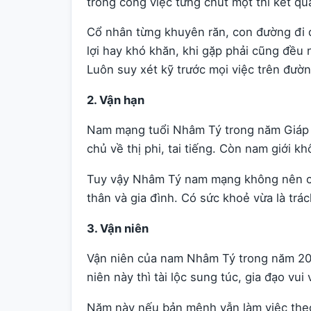
trong công việc từng chút một thì kết qu
Cổ nhân từng khuyên răn, con đường đi 
lợi hay khó khăn, khi gặp phải cũng đều 
Luôn suy xét kỹ trước mọi việc trên đường
2. Vận hạn
Nam mạng tuổi Nhâm Tý trong năm Giáp T
chủ về thị phi, tai tiếng. Còn nam giới k
Tuy vậy Nhâm Tý nam mạng không nên c
thân và gia đình. Có sức khoẻ vừa là trác
3. Vận niên
Vận niên của nam Nhâm Tý trong năm 2024
niên này thì tài lộc sung túc, gia đạo vui 
Năm này nếu bản mệnh vẫn làm việc theo