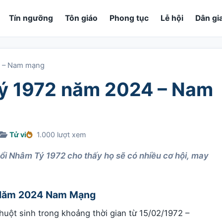
Tín ngưỡng
Tôn giáo
Phong tục
Lễ hội
Dân gi
4 – Nam mạng
Tý 1972 năm 2024 – Nam
Tử vi
1.000 lượt xem
i Nhâm Tý 1972 cho thấy họ sẽ có nhiều cơ hội, may
ý Năm 2024 Nam Mạng
uột sinh trong khoảng thời gian từ 15/02/1972 –