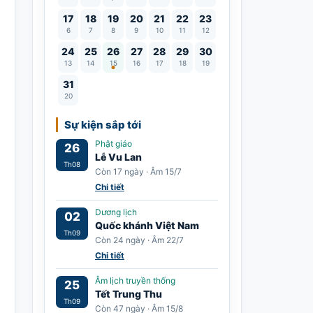
17
18
19
20
21
22
23
6
7
8
9
10
11
12
Lễ Vu Lan
24
25
26
27
28
29
30
13
14
15
16
17
18
19
31
20
Sự kiện sắp tới
Phật giáo
26
Lễ Vu Lan
Th08
Còn 17 ngày · Âm 15/7
Chi tiết
Dương lịch
02
Quốc khánh Việt Nam
Th09
Còn 24 ngày · Âm 22/7
Chi tiết
Âm lịch truyền thống
25
Tết Trung Thu
Th09
Còn 47 ngày · Âm 15/8