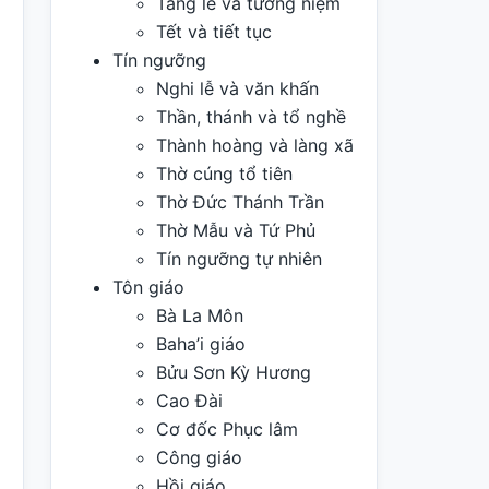
Tang lễ và tưởng niệm
Tết và tiết tục
Tín ngưỡng
Nghi lễ và văn khấn
Thần, thánh và tổ nghề
Thành hoàng và làng xã
Thờ cúng tổ tiên
Thờ Đức Thánh Trần
Thờ Mẫu và Tứ Phủ
Tín ngưỡng tự nhiên
Tôn giáo
Bà La Môn
Baha’i giáo
Bửu Sơn Kỳ Hương
Cao Đài
Cơ đốc Phục lâm
Công giáo
Hồi giáo