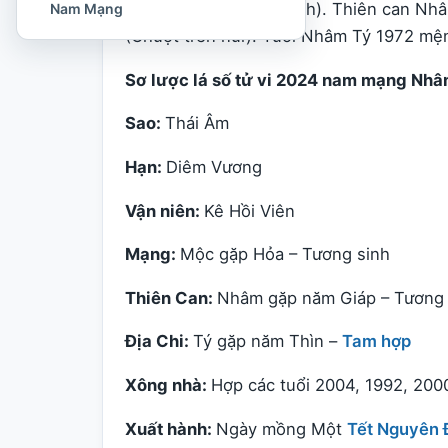
02/02/1973 (Dương Lịch). Thiên can Nhâm
Nam Mạng
(Chuột trên núi). Tuổi Nhâm Tý 1972 mệ
Sơ lược lá số tử vi 2024 nam mạng Nhâ
Sao:
Thái Âm
Hạn:
Diêm Vương
Vận niên:
Kê Hồi Viên
Mạng:
Mộc gặp Hỏa – Tương sinh
Thiên Can:
Nhâm gặp năm Giáp – Tương 
Địa Chi:
Tý gặp năm Thìn –
Tam hợp
Xông nhà:
Hợp các tuổi 2004, 1992, 200
Xuất hành:
Ngày mồng Một
Tết Nguyên 