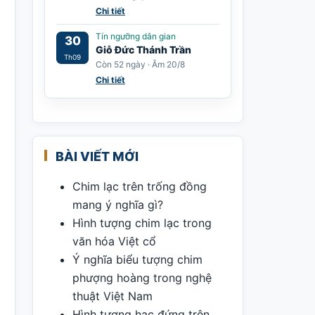
Chi tiết
Tín ngưỡng dân gian
30
Giỗ Đức Thánh Trần
Th09
Còn 52 ngày · Âm 20/8
Chi tiết
BÀI VIẾT MỚI
Chim lạc trên trống đồng
mang ý nghĩa gì?
Hình tượng chim lạc trong
văn hóa Việt cổ
Ý nghĩa biểu tượng chim
phượng hoàng trong nghệ
thuật Việt Nam
Hình tượng hạc đứng trên