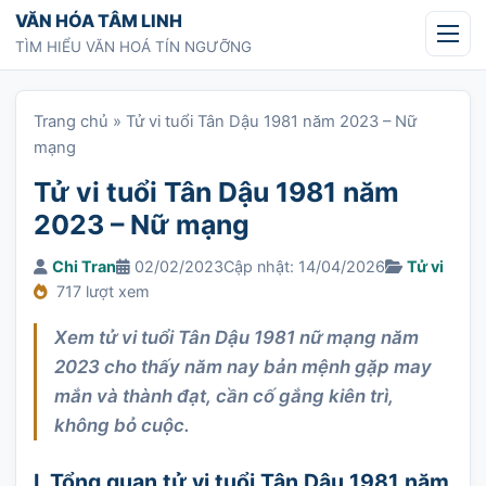
Chuyển tới nội dung
VĂN HÓA TÂM LINH
TÌM HIỂU VĂN HOÁ TÍN NGƯỠNG
Trang chủ
»
Tử vi tuổi Tân Dậu 1981 năm 2023 – Nữ
mạng
Tử vi tuổi Tân Dậu 1981 năm
2023 – Nữ mạng
Chi Tran
02/02/2023
Cập nhật: 14/04/2026
Tử vi
717 lượt xem
Xem tử vi tuổi Tân Dậu 1981 nữ mạng năm
2023 cho thấy năm nay bản mệnh gặp may
mắn và thành đạt, cần cố gắng kiên trì,
không bỏ cuộc.
I. Tổng quan tử vi tuổi Tân Dậu 1981 năm