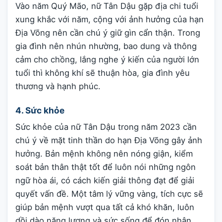
Vào năm Quý Mão, nữ Tân Dậu gặp địa chi tuổi
xung khắc với năm, cộng với ảnh hưởng của hạn
Địa Võng nên cần chú ý giữ gìn cẩn thận. Trong
gia đình nên nhún nhường, bao dung và thông
cảm cho chồng, lắng nghe ý kiến của người lớn
tuổi thì không khí sẽ thuận hòa, gia đình yêu
thương và hạnh phúc.
4. Sức khỏe
Sức khỏe của nữ Tân Dậu trong năm 2023 cần
chú ý về mặt tinh thần do hạn Địa Võng gây ảnh
hưởng. Bản mệnh không nên nóng giận, kiểm
soát bản thân thật tốt để luôn nói những ngôn
ngữ hòa ái, có cách kiến giải thông đạt để giải
quyết vấn đề. Một tâm lý vững vàng, tích cực sẽ
giúp bản mệnh vượt qua tất cả khó khăn, luôn
dồi dào năng lượng và sức sống để đón nhận