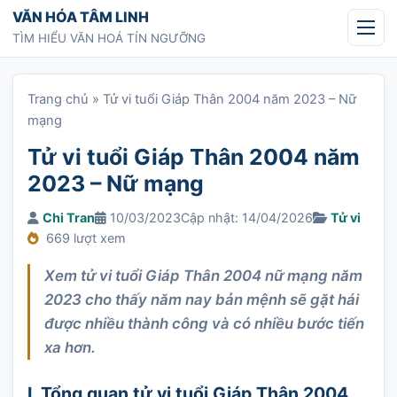
Chuyển tới nội dung
VĂN HÓA TÂM LINH
TÌM HIỂU VĂN HOÁ TÍN NGƯỠNG
Trang chủ
»
Tử vi tuổi Giáp Thân 2004 năm 2023 – Nữ
mạng
Tử vi tuổi Giáp Thân 2004 năm
2023 – Nữ mạng
Chi Tran
10/03/2023
Cập nhật: 14/04/2026
Tử vi
669 lượt xem
Xem tử vi tuổi Giáp Thân 2004 nữ mạng năm
2023 cho thấy năm nay bản mệnh sẽ gặt hái
được nhiều thành công và có nhiều bước tiến
xa hơn.
I. Tổng quan tử vi tuổi Giáp Thân 2004