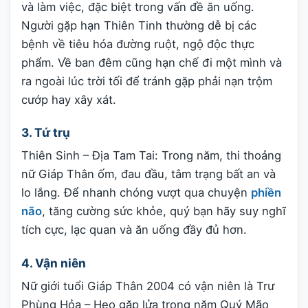
và làm việc, đặc biệt trong vấn đề ăn uống.
Người gặp hạn Thiên Tinh thường dễ bị các
bệnh về tiêu hóa đường ruột, ngộ độc thực
phẩm. Về ban đêm cũng hạn chế đi một mình và
ra ngoài lúc trời tối để tránh gặp phải nạn trộm
cướp hay xây xát.
3. Tứ trụ
Thiên Sinh – Địa Tam Tai: Trong năm, thi thoảng
nữ Giáp Thân ốm, đau đầu, tâm trạng bất an và
lo lắng. Để nhanh chóng vượt qua chuyện
phiền
não
, tăng cường sức khỏe, quý bạn hãy suy nghĩ
tích cực, lạc quan và ăn uống đầy đủ hơn.
4. Vận niên
Nữ giới tuổi Giáp Thân 2004 có vận niên là Trư
Phùng Hỏa – Heo gặp lửa trong năm Quý Mão