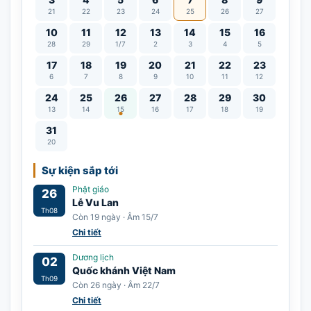
21
22
23
24
25
26
27
10
11
12
13
14
15
16
28
29
1/7
2
3
4
5
17
18
19
20
21
22
23
6
7
8
9
10
11
12
Lễ Vu Lan
24
25
26
27
28
29
30
13
14
15
16
17
18
19
31
20
Sự kiện sắp tới
Phật giáo
26
Lễ Vu Lan
Th08
Còn 19 ngày · Âm 15/7
Chi tiết
Dương lịch
02
Quốc khánh Việt Nam
Th09
Còn 26 ngày · Âm 22/7
Chi tiết