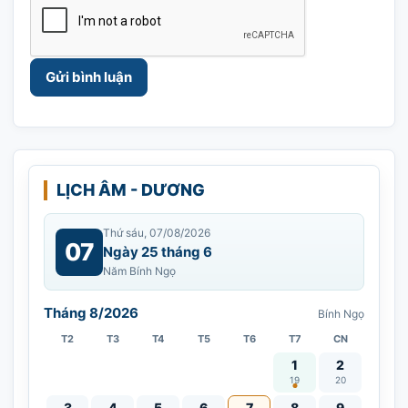
LỊCH ÂM - DƯƠNG
Thứ sáu, 07/08/2026
07
Ngày 25 tháng 6
Năm Bính Ngọ
Tháng 8/2026
Bính Ngọ
T2
T3
T4
T5
T6
T7
CN
Vía Quán Thế Âm thàn
1
2
19
20
3
4
5
6
7
8
9