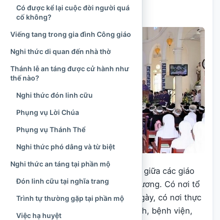
Có được kể lại cuộc đời người quá
Kitô giáo
.
cố không?
Viếng tang trong gia đình Công giáo
Nghi thức di quan đến nhà thờ
Thánh lễ an táng được cử hành như
thế nào?
Nghi thức đón linh cữu
Phụng vụ Lời Chúa
Phụng vụ Thánh Thể
Nghi thức phó dâng và từ biệt
Nghi thức an táng tại phần mộ
Trình tự cụ thể có thể khác nhau giữa các giáo
Đón linh cữu tại nghĩa trang
phận, giáo xứ, dòng tu và địa phương. Có nơi tổ
chức tang lễ trong hai hoặc ba ngày, có nơi thực
Trình tự thường gặp tại phần mộ
hiện gọn hơn vì điều kiện gia đình, bệnh viện,
Việc hạ huyệt