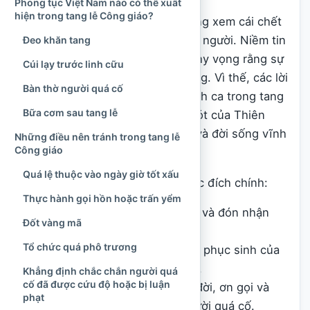
Phong tục Việt Nam nào có thể xuất
hiện trong tang lễ Công giáo?
Tuy nhiên, người Công giáo không xem cái chết
là sự chấm dứt tuyệt đối của con người. Niềm tin
Đeo khăn tang
vào Đức Kitô phục sinh giúp họ hy vọng rằng sự
Cúi lạy trước linh cữu
chết không có tiếng nói cuối cùng. Vì thế, các lời
Bàn thờ người quá cố
kinh, bài đọc
Kinh Thánh
và thánh ca trong tang
Bữa cơm sau tang lễ
lễ thường nói đến lòng thương xót của Thiên
Chúa, sự tha thứ, niềm hy vọng và đời sống vĩnh
Những điều nên tránh trong tang lễ
Công giáo
cửu.
Quá lệ thuộc vào ngày giờ tốt xấu
Tang lễ Công giáo có một số mục đích chính:
Thực hành gọi hồn hoặc trấn yểm
Cầu xin Thiên Chúa tha thứ và đón nhận
Đốt vàng mã
người đã qua đời.
Tổ chức quá phô trương
Tuyên xưng niềm tin vào sự phục sinh của
thân xác và sự sống đời đời.
Khẳng định chắc chắn người quá
cố đã được cứu độ hoặc bị luận
Tạ ơn Thiên Chúa về cuộc đời, ơn gọi và
phạt
những điều tốt đẹp của người quá cố.