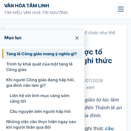
Chuyển tới nội dung
VĂN HÓA TÂM LINH
TÌM HIỂU VĂN HOÁ TÍN NGƯỠNG
Trang chủ
»
Tang lễ Công giáo được tổ chức như thế
×
Mục lục
nào? Nghi thức và trình tự thực hiện
Tang lễ Công giáo được tổ
Tang lễ Công giáo mang ý nghĩa gì?
chức như thế nào? Nghi thức
Trình tự khái quát của một tang lễ
và trình tự thực hiện
Công giáo
Khi người Công giáo đang hấp hối,
Chi Tran
15/09/2021
Cập nhật: 26/07/2026
gia đình nên làm gì?
Tang lễ và tưởng niệm
1.031 lượt xem
Liên hệ với linh mục càng sớm
Tìm hiểu trình tự tang lễ Công giáo từ lúc lâm
càng tốt
chung, nhập quan, canh thức đến Thánh lễ an
Cầu nguyện bên người hấp hối
táng và an táng tại phần mộ gia đình.
Những việc cần thực hiện ngay sau
khi người thân qua đời
Tang lễ
Công giáo
là một chuỗi nghi thức
cầu