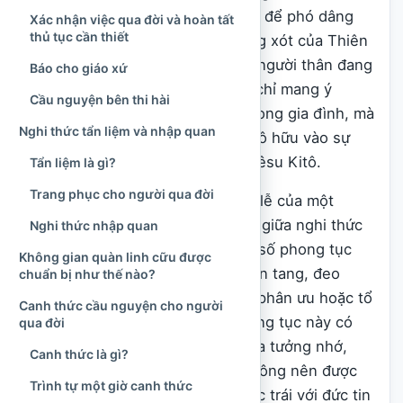
nguyện
được Hội Thánh cử hành để phó dâng
Xác nhận việc qua đời và hoàn tất
thủ tục cần thiết
người đã qua đời cho lòng thương xót của Thiên
Chúa, đồng thời nâng đỡ những người thân đang
Báo cho giáo xứ
đau buồn. Vì thế, tang lễ không chỉ mang ý
Cầu nguyện bên thi hài
nghĩa tiễn biệt một thành viên trong gia đình, mà
Nghi thức tẩn liệm và nhập quan
còn diễn tả đức tin của người Kitô hữu vào sự
chết và sự phục sinh của Đức Giêsu Kitô.
Tẩn liệm là gì?
Trang phục cho người qua đời
Trong thực tế tại Việt Nam, tang lễ của một
người Công giáo thường kết hợp giữa nghi thức
Nghi thức nhập quan
phụng vụ
của Hội Thánh và một số phong tục
Không gian quàn linh cữu được
tang ma truyền thống như lập bàn tang, đeo
chuẩn bị như thế nào?
khăn tang, thắp hương, nhận lời phân ưu hoặc tổ
Canh thức cầu nguyện cho người
chức đoàn đưa tang. Những phong tục này có
qua đời
thể được duy trì khi mang ý nghĩa tưởng nhớ,
Canh thức là gì?
hiếu kính và tương trợ, nhưng không nên được
Trình tự một giờ canh thức
giải thích theo hướng mê tín hoặc trái với đức tin