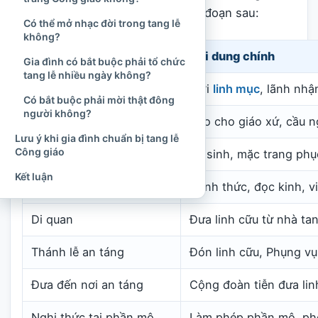
thể được hình dung qua các giai đoạn sau:
Có thể mở nhạc đời trong tang lễ
không?
Giai đoạn
Nội dung chính
Gia đình có bắt buộc phải tổ chức
tang lễ nhiều ngày không?
Khi người bệnh nguy kịch
Mời
linh mục
, lãnh nhậ
Có bắt buộc phải mời thật đông
người không?
Khi vừa qua đời
Báo cho giáo xứ, cầu ng
Lưu ý khi gia đình chuẩn bị tang lễ
Công giáo
Tẩn liệm và nhập quan
Vệ sinh, mặc trang phục
Kết luận
Thời gian quàn
Canh thức, đọc kinh, v
Di quan
Đưa linh cữu từ nhà ta
Thánh lễ an táng
Đón linh cữu, Phụng vụ
Đưa đến nơi an táng
Cộng đoàn tiễn đưa li
Nghi thức tại phần mộ
Làm phép phần mộ, phó