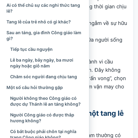
Ai có thể chủ sự các nghi thức tang
An ủi, nâng đỡ gia đình trong thời gian chịu
lễ?
tang.
Tang lễ của trẻ nhỏ có gì khác?
Nhắc người đang sống suy ngẫm về sự hữu
hạn của đời người.
Sau an táng, gia đình Công giáo làm
gì?
Thể hiện tình hiệp thông giữa người sống
và những người đã qua đời.
Tiếp tục cầu nguyện
Lễ ba ngày, bảy ngày, ba mươi
Do đó, tang lễ trước hết là một hành vi cầu
ngày hoặc giỗ năm
nguyện của cộng đoàn Hội Thánh. Đây không
Chăm sóc người đang chịu tang
phải nghi thức nhằm “giữ hồn”, “trấn vong”, chọn
giờ để tránh tai họa hoặc bảo đảm vận may cho
Một số câu hỏi thường gặp
người sống.
Người không theo Công giáo có
được dự Thánh lễ an táng không?
Trình tự khái quát của một tang lễ
Người Công giáo có được thắp
hương không?
Công giáo
Có bắt buộc phải chôn tại nghĩa
Một tang lễ Công giáo tại Việt Nam thường có
trang Công giáo không?