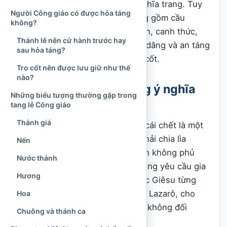
giao thông hoặc quy định của nghĩa trang. Tuy
Người Công giáo có được hỏa táng
nhiên, những phần cốt lõi thường gồm cầu
không?
nguyện lúc lâm chung, nhập quan, canh thức,
Thánh lễ nên cử hành trước hay
Thánh lễ an táng, nghi thức phó dâng và an táng
sau hỏa táng?
tại phần mộ hoặc nơi lưu giữ tro cốt.
Tro cốt nên được lưu giữ như thế
nào?
Tang lễ Công giáo mang ý nghĩa
Những biểu tượng thường gặp trong
gì?
tang lễ Công giáo
Thánh giá
Trong cách nhìn của Công giáo, cái chết là một
thực tại đau buồn vì con người phải chia lìa
Nến
những người thân yêu. Hội Thánh không phủ
Nước thánh
nhận nỗi mất mát ấy và cũng không yêu cầu gia
Hương
đình phải che giấu nước mắt. Đức Giêsu từng
khóc trước phần mộ người bạn là Lazarô, cho
Hoa
thấy sự thương tiếc và đau buồn không đối
Chuông và thánh ca
nghịch với đức tin.