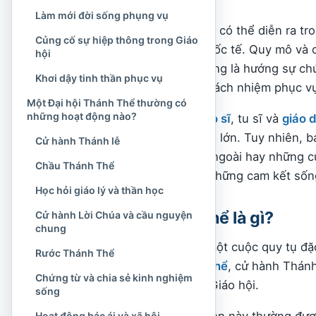
Làm mới đời sống phụng vụ
Một Đại hội Thánh Thể có thể diễn ra tro
Củng cố sự hiệp thông trong Giáo
hoặc trên bình diện quốc tế. Quy mô và 
hội
nhau, nhưng điểm chung là hướng sự ch
Khơi dậy tinh thần phục vụ
nhất của Giáo hội và trách nhiệm phục v
Một Đại hội Thánh Thể thường có
những hoạt động nào?
Vì thường có đông
giáo sĩ
, tu sĩ và
giáo 
như một lễ hội tôn giáo lớn. Tuy nhiên,
Cử hành Thánh lễ
dự, sự long trọng bên ngoài hay những cu
Chầu Thánh Thể
cử hành phụng vụ và những cam kết sống
Học hỏi giáo lý và thần học
Đại hội Thánh Thể là gì?
Cử hành Lời Chúa và cầu nguyện
chung
Đại hội Thánh Thể là một cuộc quy tụ đặ
Rước Thánh Thể
biết về
Bí tích Thánh Thể
, cử hành Thánh
Chứng từ và chia sẻ kinh nghiệm
thông của cộng đoàn Giáo hội.
sống
Trong tiếng Anh, sự kiện này thường được
Hoạt động bác ái và xã hội