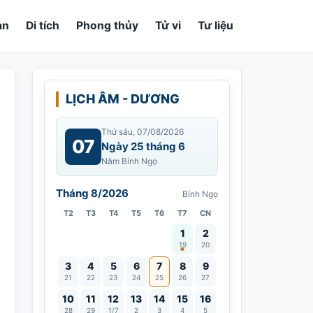
an
Di tích
Phong thủy
Tử vi
Tư liệu
LỊCH ÂM - DƯƠNG
Thứ sáu, 07/08/2026
07
Ngày 25 tháng 6
Năm Bính Ngọ
Tháng 8/2026
Bính Ngọ
T2
T3
T4
T5
T6
T7
CN
Vía Quán Thế Âm thành đạo
1
2
19
20
3
4
5
6
7
8
9
21
22
23
24
25
26
27
10
11
12
13
14
15
16
28
29
1/7
2
3
4
5