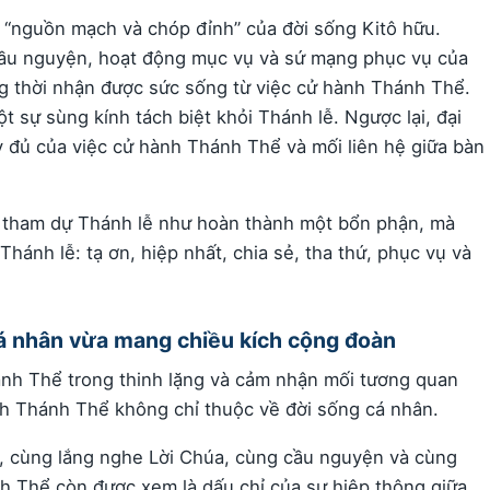
 “nguồn mạch và chóp đỉnh” của đời sống Kitô hữu.
 cầu nguyện, hoạt động mục vụ và sứ mạng phục vụ của
 thời nhận được sức sống từ việc cử hành Thánh Thể.
 sự sùng kính tách biệt khỏi Thánh lễ. Ngược lại, đại
y đủ của việc cử hành Thánh Thể và mối liên hệ giữa bàn
 tham dự Thánh lễ như hoàn thành một bổn phận, mà
hánh lễ: tạ ơn, hiệp nhất, chia sẻ, tha thứ, phục vụ và
á nhân vừa mang chiều kích cộng đoàn
ánh Thể trong thinh lặng và cảm nhận mối tương quan
ích Thánh Thể không chỉ thuộc về đời sống cá nhân.
ụ, cùng lắng nghe Lời Chúa, cùng cầu nguyện và cùng
nh Thể còn được xem là dấu chỉ của sự hiệp thông giữa