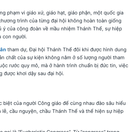
ng phạm vi giáo xứ, giáo hạt, giáo phận, một quốc gia
chương trình của từng đại hội không hoàn toàn giống
ú ý của cộng đoàn về mầu nhiệm Thánh Thể, sự hiệp
ụ con người.
dân
tham dự, Đại hội Thánh Thể đôi khi được hình dung
 bản chất của sự kiện không nằm ở số lượng người tham
ộc rước quy mô, mà ở hành trình chuẩn bị đức tin, việc
 được khơi dậy sau đại hội.
c biệt của người Công giáo để cùng nhau đào sâu hiểu
 lễ, cầu nguyện, chầu Thánh Thể và thể hiện sự hiệp
 gọi là “Eucharistic Congress”. Từ “congress” trong