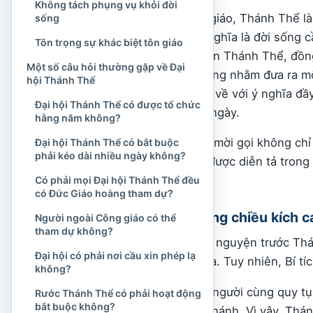
Không tách phụng vụ khỏi đời
Theo giáo huấn Công giáo, Thánh Thể là
sống
Cách diễn đạt này có nghĩa là đời sống
Tôn trọng sự khác biệt tôn giáo
Giáo hội đều hướng đến Thánh Thể, đồng
Một số câu hỏi thường gặp về Đại
Đại hội Thánh Thể không nhằm đưa ra một
hội Thánh Thể
hội giúp cộng đoàn trở về với ý nghĩa đầ
Đại hội Thánh Thể có được tổ chức
thờ với đời sống hằng ngày.
hằng năm không?
Người Công giáo được mời gọi không chỉ
Đại hội Thánh Thể có bắt buộc
phải kéo dài nhiều ngày không?
còn sống những điều được diễn tả trong T
tự hiến vì người khác.
Có phải mọi Đại hội Thánh Thể đều
có Đức Giáo hoàng tham dự?
Thánh Thể vừa mang chiều kích c
Người ngoài Công giáo có thể
tham dự không?
Một tín hữu có thể cầu nguyện trước Th
Đại hội có phải nơi cầu xin phép lạ
riêng tư với Thiên Chúa. Tuy nhiên, Bí t
không?
Trong Thánh lễ, nhiều người cùng quy t
Rước Thánh Thể có phải hoạt động
bắt buộc không?
tham dự một bàn tiệc thánh. Vì vậy, Thá