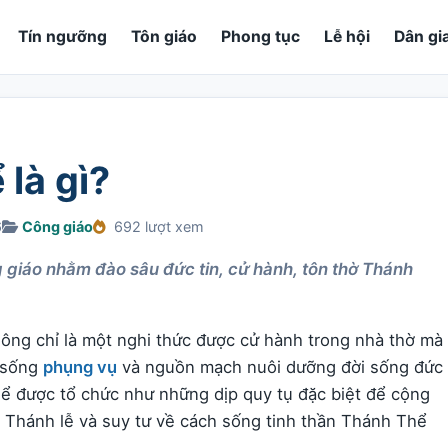
Tín ngưỡng
Tôn giáo
Phong tục
Lễ hội
Dân gi
 là gì?
6
Công giáo
692 lượt xem
g giáo nhằm đào sâu đức tin, cử hành, tôn thờ Thánh
ông chỉ là một nghi thức được cử hành trong nhà thờ mà
i sống
phụng vụ
và nguồn mạch nuôi dưỡng đời sống đức
Thể được tổ chức như những dịp quy tụ đặc biệt để cộng
h Thánh lễ và suy tư về cách sống tinh thần Thánh Thể