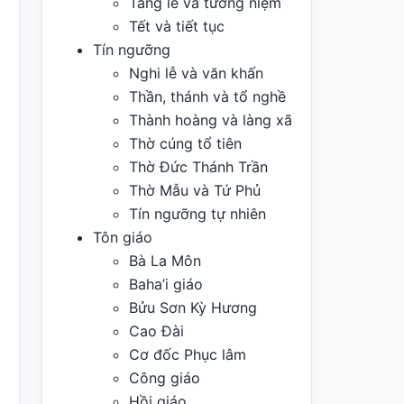
Tang lễ và tưởng niệm
Tết và tiết tục
Tín ngưỡng
Nghi lễ và văn khấn
Thần, thánh và tổ nghề
Thành hoàng và làng xã
Thờ cúng tổ tiên
Thờ Đức Thánh Trần
Thờ Mẫu và Tứ Phủ
Tín ngưỡng tự nhiên
Tôn giáo
Bà La Môn
Baha’i giáo
Bửu Sơn Kỳ Hương
Cao Đài
Cơ đốc Phục lâm
Công giáo
Hồi giáo