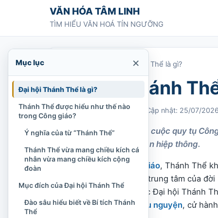
Chuyển tới nội dung
VĂN HÓA TÂM LINH
TÌM HIỂU VĂN HOÁ TÍN NGƯỠNG
×
Mục lục
Trang chủ
»
Đại hội Thánh Thể là gì?
Đại hội Thánh Thể
Đại hội Thánh Thể là gì?
Thánh Thể được hiểu như thế nào
Chi Tran
26/04/2022
Cập nhật: 25/07/202
trong Công giáo?
Đại hội Thánh Thể là cuộc quy tụ Côn
Ý nghĩa của từ “Thánh Thể”
Thể và sống tinh thần hiệp thông.
Thánh Thể vừa mang chiều kích cá
nhân vừa mang chiều kích cộng
Trong đời sống
Công giáo
, Thánh Thể kh
đoàn
còn được nhìn nhận là trung tâm của đờ
Mục đích của Đại hội Thánh Thể
tin. Từ nền tảng ấy, các Đại hội Thánh 
Đào sâu hiểu biết về Bí tích Thánh
đoàn cùng học hỏi,
cầu nguyện
, cử hàn
Thể
giữa xã hội.