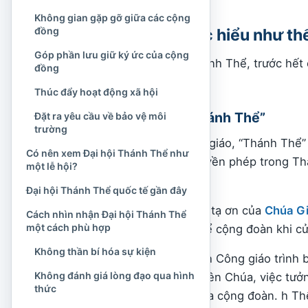
Không gian gặp gỡ giữa các cộng
đồng
Thánh Thể được hiểu như thế
Góp phần lưu giữ ký ức của cộng
Muốn hiểu Đại hội Thánh Thể, trước hết c
đồng
giáo.
Thúc đẩy hoạt động xã hội
Ý nghĩa của từ “Thánh Thể”
Đặt ra yêu cầu về bảo vệ môi
trường
Trong tiếng Việt Công giáo, “Thánh Thể” 
Có nên xem Đại hội Thánh Thể như
bánh và rượu được truyền phép trong Thá
một lễ hội?
nghĩa tạ ơn.
Đại hội Thánh Thể quốc tế gần đây
Tên gọi này gắn với lời tạ ơn của
Chúa G
Cách nhìn nhận Đại hội Thánh Thể
một cách phù hợp
thần tạ ơn của toàn thể cộng đoàn khi c
Không thần bí hóa sự kiện
Sách Giáo lý Hội Thánh Công giáo trình b
Không đánh giá lòng đạo qua hình
tạ ơn và chúc tụng Thiên Chúa, việc tưở
thức
bữa tiệc hiệp thông của cộng đoàn. h Th