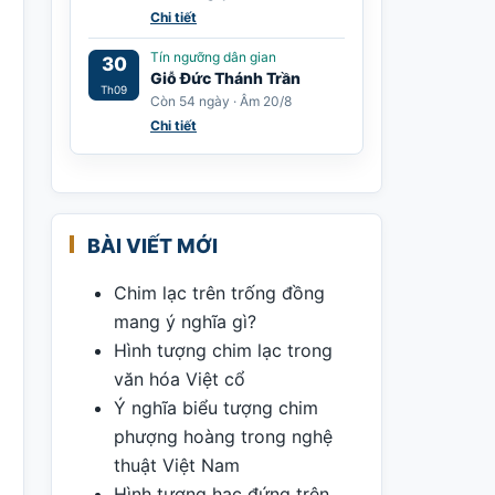
Chi tiết
Tín ngưỡng dân gian
30
Giỗ Đức Thánh Trần
Th09
Còn 54 ngày · Âm 20/8
Chi tiết
BÀI VIẾT MỚI
Chim lạc trên trống đồng
mang ý nghĩa gì?
Hình tượng chim lạc trong
văn hóa Việt cổ
Ý nghĩa biểu tượng chim
phượng hoàng trong nghệ
thuật Việt Nam
Hình tượng hạc đứng trên