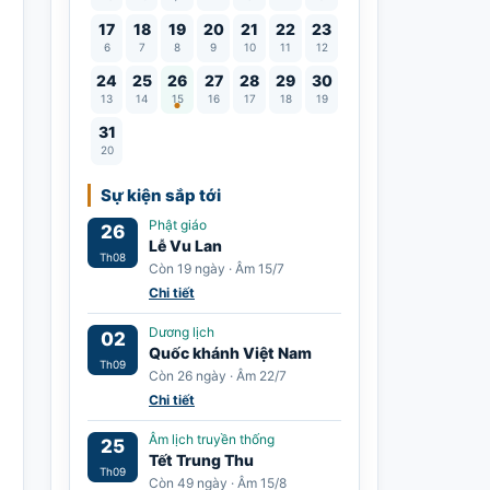
17
18
19
20
21
22
23
6
7
8
9
10
11
12
Lễ Vu Lan
24
25
26
27
28
29
30
13
14
15
16
17
18
19
31
20
Sự kiện sắp tới
Phật giáo
26
Lễ Vu Lan
Th08
Còn 19 ngày · Âm 15/7
Chi tiết
Dương lịch
02
Quốc khánh Việt Nam
Th09
Còn 26 ngày · Âm 22/7
Chi tiết
Âm lịch truyền thống
25
Tết Trung Thu
Th09
Còn 49 ngày · Âm 15/8