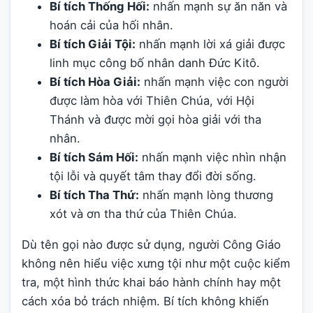
Bí tích Thống Hối:
nhấn mạnh sự ăn năn và
hoán cải của hối nhân.
Bí tích Giải Tội:
nhấn mạnh lời xá giải được
linh mục công bố nhân danh Đức Kitô.
Bí tích Hòa Giải:
nhấn mạnh việc con người
được làm hòa với Thiên Chúa, với Hội
Thánh và được mời gọi hòa giải với tha
nhân.
Bí tích Sám Hối:
nhấn mạnh việc nhìn nhận
tội lỗi và quyết tâm thay đổi đời sống.
Bí tích Tha Thứ:
nhấn mạnh lòng thương
xót và ơn tha thứ của Thiên Chúa.
Dù tên gọi nào được sử dụng, người Công Giáo
không nên hiểu việc xưng tội như một cuộc kiểm
tra, một hình thức khai báo hành chính hay một
cách xóa bỏ trách nhiệm. Bí tích không khiến