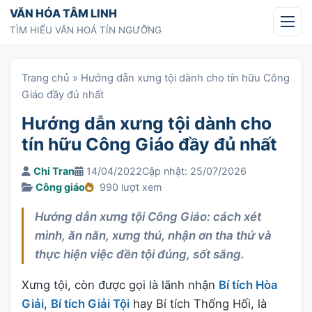
Chuyển tới nội dung
VĂN HÓA TÂM LINH
TÌM HIỂU VĂN HOÁ TÍN NGƯỠNG
Trang chủ
»
Hướng dẫn xưng tội dành cho tín hữu Công
Giáo đầy đủ nhất
Hướng dẫn xưng tội dành cho
tín hữu Công Giáo đầy đủ nhất
Chi Tran
14/04/2022
Cập nhật: 25/07/2026
Công giáo
990 lượt xem
Hướng dẫn xưng tội Công Giáo: cách xét
mình, ăn năn, xưng thú, nhận ơn tha thứ và
thực hiện việc đền tội đúng, sốt sắng.
Xưng tội, còn được gọi là lãnh nhận
Bí tích Hòa
Giải
,
Bí tích Giải Tội
hay Bí tích Thống Hối, là