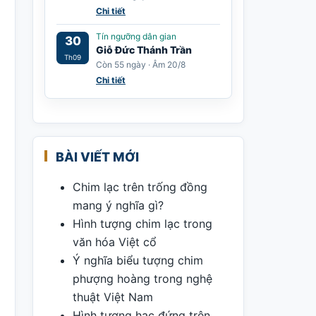
Chi tiết
Tín ngưỡng dân gian
30
Giỗ Đức Thánh Trần
Th09
Còn 55 ngày · Âm 20/8
Chi tiết
BÀI VIẾT MỚI
Chim lạc trên trống đồng
mang ý nghĩa gì?
Hình tượng chim lạc trong
văn hóa Việt cổ
Ý nghĩa biểu tượng chim
phượng hoàng trong nghệ
thuật Việt Nam
Hình tượng hạc đứng trên