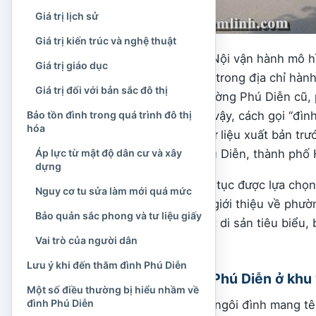
Giá trị lịch sử
Giá trị kiến trúc và nghệ thuật
Từ ngày 1/7/2025, Hà Nội vận hành mô h
Giá trị giáo dục
dụng cấp quận, huyện trong địa chỉ hàn
Giá trị đối với bản sắc đô thị
trên cơ sở toàn bộ phường Phú Diễn cũ,
Bảo tồn đình trong quá trình đô thị
phường Cổ Nhuế 1. Vì vậy, cách gọi “đìn
hóa
phương và trong các tư liệu xuất bản trư
Áp lực từ mật độ dân cư và xây
phố số 18, phường Phú Diễn, thành phố 
dựng
Việc tên Phú Diễn tiếp tục được lựa chọ
Nguy cơ tu sửa làm mới quá mức
danh này. Trong phần giới thiệu về phư
Bảo quản sắc phong và tư liệu giấy
đình Phú Diễn như một di sản tiêu biểu
Vai trò của người dân
An.
Lưu ý khi đến thăm đình Phú Diễn
Phân biệt với đình Phú Diễn ở khu
Một số điều thường bị hiểu nhầm về
đình Phú Diễn
Tại Hà Nội còn có một ngôi đình mang t