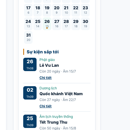
17
18
19
20
21
22
23
6
7
8
9
10
11
12
Lễ Vu Lan
24
25
26
27
28
29
30
13
14
15
16
17
18
19
31
20
Sự kiện sắp tới
Phật giáo
26
Lễ Vu Lan
Th08
Còn 20 ngày · Âm 15/7
Chi tiết
Dương lịch
02
Quốc khánh Việt Nam
Th09
Còn 27 ngày · Âm 22/7
Chi tiết
Âm lịch truyền thống
25
Tết Trung Thu
Th09
Còn 50 ngày · Âm 15/8