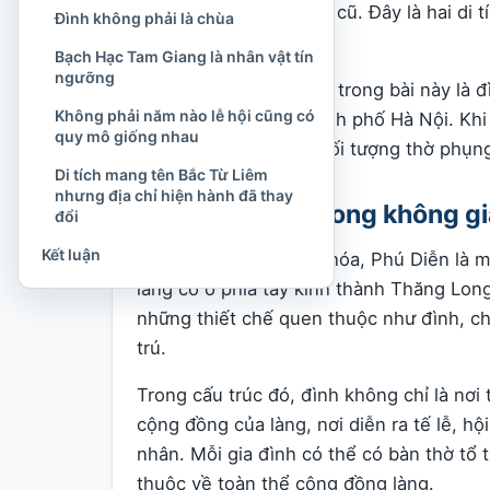
Thanh Trì theo địa giới cũ. Đây là hai di
Đình không phải là chùa
Phú Diễn.
Bạch Hạc Tam Giang là nhân vật tín
ngưỡng
Ngôi đình được đề cập trong bài này là 
Không phải năm nào lễ hội cũng có
phường Phú Diễn, thành phố Hà Nội. Khi t
quy mô giống nhau
người đọc nên chú ý đối tượng thờ phụng
Di tích mang tên Bắc Từ Liêm
nhưng địa chỉ hiện hành đã thay
Đình Phú Diễn trong không gi
đổi
Kết luận
Trước quá trình đô thị hóa, Phú Diễn là
làng cổ ở phía tây kinh thành Thăng Lon
những thiết chế quen thuộc như đình, ch
trú.
Trong cấu trúc đó, đình không chỉ là nơi
cộng đồng của làng, nơi diễn ra tế lễ, h
nhân. Mỗi gia đình có thể có bàn thờ tổ 
thuộc về toàn thể cộng đồng làng.