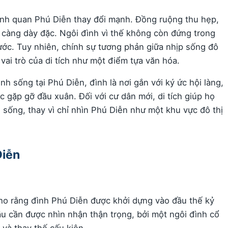
ảnh quan Phú Diễn thay đổi mạnh. Đồng ruộng thu hẹp,
 càng dày đặc. Ngôi đình vì thế không còn đứng trong
ớc. Tuy nhiên, chính sự tương phản giữa nhịp sống đô
 vai trò của di tích như một điểm tựa văn hóa.
nh sống tại Phú Diễn, đình là nơi gắn với ký ức hội làng,
c gặp gỡ đầu xuân. Đối với cư dân mới, di tích giúp họ
 sống, thay vì chỉ nhìn Phú Diễn như một khu vực đô thị
Diễn
 cho rằng đình Phú Diễn được khởi dựng vào đầu thế kỷ
ầu cần được nhìn nhận thận trọng, bởi một ngôi đình cổ
 và thay thế cấu kiện.