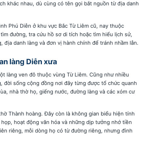
 tích khác nhau, dù cùng có tên gọi bắt nguồn từ địa danh
đình Phú Diễn ở khu vực Bắc Từ Liêm cũ, nay thuộc
ìm đường, tra cứu hồ sơ di tích hoặc tìm hiểu lịch sử,
, địa danh làng và đơn vị hành chính để tránh nhầm lẫn.
an làng Diễn xưa
 một làng ven đô thuộc vùng Từ Liêm. Cũng như nhiều
g, đời sống cộng đồng nơi đây từng được tổ chức quanh
ùa, nhà thờ họ, giếng nước, đường làng và các xóm cư
 thờ Thành hoàng. Đây còn là không gian biểu hiện tính
ội họp, hoạt động văn hóa và những dịp tưởng nhớ tiền
tiên riêng, mỗi dòng họ có từ đường riêng, nhưng đình