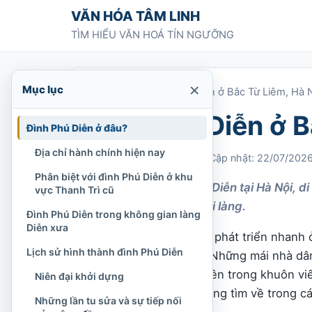
Chuyển tới nội dung
VĂN HÓA TÂM LINH
TÌM HIỂU VĂN HOÁ TÍN NGƯỠNG
×
Mục lục
Trang chủ
»
Đình Phú Diễn ở Bắc Từ Liêm, Hà 
Đình Phú Diễn ở B
Đình Phú Diễn ở đâu?
Địa chỉ hành chính hiện nay
Chi Tran
28/06/2022
Cập nhật: 22/07/202
Phân biệt với đình Phú Diễn ở khu
Khám phá Đình Phú Diễn tại Hà Nội, di
vực Thanh Trì cũ
kiến trúc cổ và lễ hội làng.
Đình Phú Diễn trong không gian làng
Diễn xưa
Giữa không gian đô thị phát triển nhanh 
Lịch sử hình thành đình Phú Diễn
nhớ về làng Diễn xưa. Những mái nhà dân
quanh di tích, nhưng bên trong khuôn vi
Niên đại khởi dựng
nơi người dân địa phương tìm về trong c
Những lần tu sửa và sự tiếp nối
đồng.