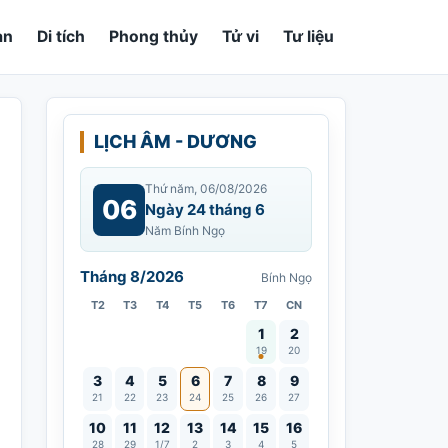
an
Di tích
Phong thủy
Tử vi
Tư liệu
LỊCH ÂM - DƯƠNG
Thứ năm, 06/08/2026
06
Ngày 24 tháng 6
Năm Bính Ngọ
Tháng 8/2026
Bính Ngọ
T2
T3
T4
T5
T6
T7
CN
Vía Quán Thế Âm thành đạo
1
2
19
20
3
4
5
6
7
8
9
21
22
23
24
25
26
27
10
11
12
13
14
15
16
28
29
1/7
2
3
4
5