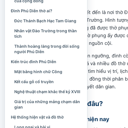
của cộng đồng
Đình Phú Diễn thờ ai?
Đình Phú Diễn được biết đến là nơi thờ
địa phương gọi là Đào Trường. Hình tượn
Đức Thánh Bạch Hạc Tam Giang
cuộc bảo vệ cộng đồng đã được thờ phụn
Nhân vật Đào Trường trong thần
Bộ. Tại Phú Diễn, sự thờ phụng ấy được 
tích
truyền thống hướng về nguồn cội.
Thành hoàng làng trong đời sống
người Phú Diễn
Không chỉ có ý nghĩa tín ngưỡng, đình cò
Kiến trúc đình Phú Diễn
phong, thần phả, bia đá và nhiều đồ thờ 
1994. Bài viết dưới đây tìm hiểu vị trí, lịc
Mặt bằng hình chữ Công
nay của đình Phú Diễn, đồng thời phân b
Kết cấu gỗ cổ truyền
thần tích và truyền thuyết dân gian.
Nghệ thuật chạm khắc thế kỷ XVIII
Giá trị của những mảng chạm dân
Đình Phú Diễn ở đâu?
gian
Hệ thống hiện vật và đồ thờ
Địa chỉ hành chính hiện nay
Long ngai và bài vị