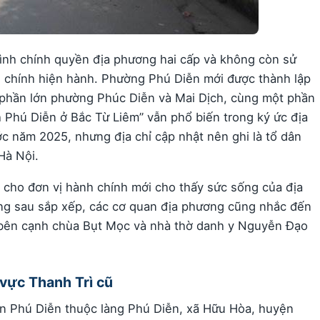
ình chính quyền địa phương hai cấp và không còn sử
h chính hiện hành. Phường Phú Diễn mới được thành lập
 phần lớn phường Phúc Diễn và Mai Dịch, cùng một phần
h Phú Diễn ở Bắc Từ Liêm” vẫn phổ biến trong ký ức địa
ớc năm 2025, nhưng địa chỉ cập nhật nên ghi là tổ dân
Hà Nội.
n cho đơn vị hành chính mới cho thấy sức sống của địa
ờng sau sắp xếp, các cơ quan địa phương cũng nhắc đến
, bên cạnh chùa Bụt Mọc và nhà thờ danh y Nguyễn Đạo
 vực Thanh Trì cũ
ên Phú Diễn thuộc làng Phú Diễn, xã Hữu Hòa, huyện