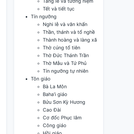
Tang lễ và tưởng niệm
Tết và tiết tục
Tín ngưỡng
Nghi lễ và văn khấn
Thần, thánh và tổ nghề
Thành hoàng và làng xã
Thờ cúng tổ tiên
Thờ Đức Thánh Trần
Thờ Mẫu và Tứ Phủ
Tín ngưỡng tự nhiên
Tôn giáo
Bà La Môn
Baha’i giáo
Bửu Sơn Kỳ Hương
Cao Đài
Cơ đốc Phục lâm
Công giáo
Hồi giáo