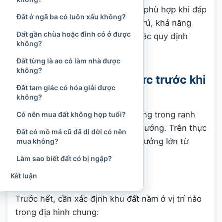
Một thửa đất chỉ nên được coi là phù hợp khi đáp
Đất ở ngã ba có luôn xấu không?
ứng được đồng thời nhu cầu cư trú, khả năng
Đất gần chùa hoặc đình có ở được
xây dựng, điều kiện hạ tầng và các quy định
không?
pháp luật liên quan.
Đất từng là ao có làm nhà được
không?
Xem đại cục của khu vực trước khi
Đất tam giác có hóa giải được
xem từng thửa đất
không?
Một sai lầm thường gặp là chỉ đứng trong ranh
Có nên mua đất không hợp tuổi?
giới thửa đất rồi dùng la bàn đo hướng. Trên thực
Đất có mồ mả cũ đã di dời có nên
tế, chất lượng của đất chịu ảnh hưởng lớn từ
mua không?
toàn bộ khu vực bao quanh.
Làm sao biết đất có bị ngập?
Kết luận
Quan sát địa hình rộng
Trước hết, cần xác định khu đất nằm ở vị trí nào
trong địa hình chung: