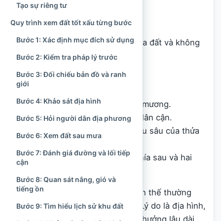
Tạo sự riêng tư
Quy trình xem đất tốt xấu từng bước
Hình thế của khu đất
Bước 1: Xác định mục đích sử dụng
Hình thế là diện mạo tổng thể của đất và không
gian xung quanh, bao gồm:
Bước 2: Kiểm tra pháp lý trước
Bước 3: Đối chiếu bản đồ và ranh
Địa hình cao hay thấp.
giới
Độ dốc và hướng dốc.
Bước 4: Khảo sát địa hình
Núi, đồi, sông, hồ, ao hoặc mương.
Đường đi và các công trình lân cận.
Bước 5: Hỏi người dân địa phương
Hình dáng, chiều rộng, chiều sâu của thửa
Bước 6: Xem đất sau mưa
đất.
Bước 7: Đánh giá đường và lối tiếp
Khoảng trống phía trước, phía sau và hai
cận
bên.
Bước 8: Quan sát nắng, gió và
tiếng ồn
Trong phong thủy cổ truyền, hình thế thường
được xem trước phương hướng. Lý do là địa hình,
Bước 9: Tìm hiểu lịch sử khu đất
dòng nước và cảnh quan có ảnh hưởng lâu dài,