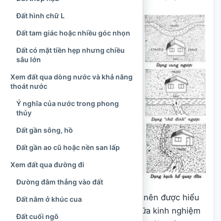
Đất hình chữ L
Đất tam giác hoặc nhiều góc nhọn
Đất có mặt tiền hẹp nhưng chiều
sâu lớn
Xem đất qua dòng nước và khả năng
thoát nước
Ý nghĩa của nước trong phong
thủy
Đất gần sông, hồ
Đất gần ao cũ hoặc nền san lấp
Xem đất qua đường đi
Đường đâm thẳng vào đất
Vì vậy, xem đất theo phong thủy nên được hiểu
Đất nằm ở khúc cua
là quá trình đánh giá tổng hợp giữa kinh nghiệm
Đất cuối ngõ