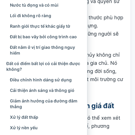
Ranh giới, mục đích sử dụng và quyền sử
Nước tù đọng và có mùi
dụng đất rõ ràng.
Lối đi không rõ ràng
Hình dáng, diện tích và kích thước phù hợp
với công trình dự định xây dựng.
Ranh giới thực tế khác giấy tờ
Tạo cảm giác an tâm cho những người sẽ
Đất bị bao vây bởi công trình cao
sinh sống lâu dài.
Đất nằm ở vị trí giao thông nguy
hiểm
Như vậy, chữ “tốt” trong phong thủy không chỉ
liên quan đến hướng hay tuổi của gia chủ. Nó
Đất có điểm bất lợi có cải thiện được
không?
còn phản ánh khả năng nuôi dưỡng đời sống,
bảo đảm sự an toàn và tạo ra một môi trường cư
Điều chỉnh hình dáng sử dụng
trú hài hòa.
Cải thiện ánh sáng và thông gió
Giảm ảnh hưởng của đường đâm
Ba lớp cần xem khi đánh giá đất
thẳng
Xử lý đất thấp
Để tránh nhận định phiến diện, có thể xem xét
một thửa đất qua ba lớp: hình thế, phương
Xử lý nền yếu
hướng và điều kiện thực tế.