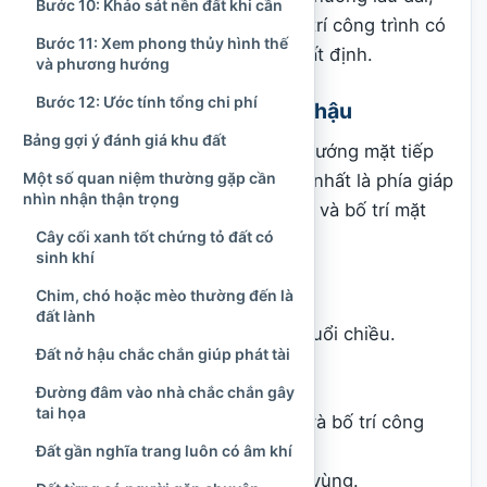
Bước 10: Khảo sát nền đất khi cần
trong khi hướng nhà và cách bố trí công trình có
Bước 11: Xem phong thủy hình thế
thể điều chỉnh ở một mức độ nhất định.
và phương hướng
Bước 12: Ước tính tổng chi phí
Hướng đất và điều kiện khí hậu
Bảng gợi ý đánh giá khu đất
Hướng đất thường được hiểu là hướng mặt tiếp
Một số quan niệm thường gặp cần
cận chính của khu đất, phổ biến nhất là phía giáp
nhìn nhận thận trọng
đường hoặc nơi dự kiến mở cổng và bố trí mặt
Cây cối xanh tốt chứng tỏ đất có
tiền nhà.
sinh khí
Khi xem hướng cần quan sát:
Chim, chó hoặc mèo thường đến là
đất lành
Hướng nắng buổi sáng và buổi chiều.
Đất nở hậu chắc chắn giúp phát tài
Hướng gió theo mùa.
Vật cản phía trước.
Đường đâm vào nhà chắc chắn gây
tai họa
Khả năng mở cửa, làm sân và bố trí công
trình.
Đất gần nghĩa trang luôn có âm khí
Đặc điểm khí hậu của từng vùng.