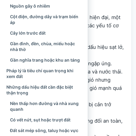
ẩm thấp và thiếu ánh sáng.
Nguồn gây ô nhiễm
Cột điện, đường dây và trạm biến
Khi diễn giải theo điều kiện sống hiện đại, một
áp
khu đất tốt thường cần đáp ứng các yếu tố cơ
Cây lớn trước đất
bản:
Gần đình, đền, chùa, miếu hoặc
Nền đất ổn định, không có dấu hiệu sạt lở,
nhà thờ
sụt lún nghiêm trọng.
Gần nghĩa trang hoặc khu an táng
Cao độ phù hợp, ít nguy cơ ngập úng.
Pháp lý là tiêu chí quan trọng khi
Có khả năng thoát nước mưa và nước thải.
xem đất
Đón được ánh sáng, thông gió nhưng
Những dấu hiệu đất cần đặc biệt
không chịu nắng nóng hoặc gió mạnh quá
thận trọng
mức.
Nền thấp hơn đường và nhà xung
Đường đi thuận tiện, không bị cản trở
quanh
quyền tiếp cận.
Có vết nứt, sụt hoặc trượt đất
Môi trường xung quanh tương đối an toàn,
sạch sẽ và yên ổn.
Đất sát mép sông, taluy hoặc vực