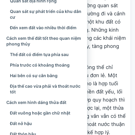
Quan sát địa hình rộng
hóa truyền thống, người Việt thường quan sát
Quan sát sự phát triển của khu dân
thế đất, hướng gió, dòng nước, đường đi và cảnh
cư
quan xung quanh để nhận định một khu đất có
Đến xem đất vào nhiều thời điểm
thuận lợi cho đời sống hay không. Những kinh
nghiệm ấy dần được diễn giải bằng các khái niệm
Cách xem thế đất tốt theo quan niệm
phong thủy
như sinh khí, minh đường, tụ thủy, tàng phong
hay thế đất nở hậu.
Thế đất có điểm tựa phía sau
Phía trước có khoảng thoáng
Tuy nhiên, đất “tốt” hay “xấu” không thể chỉ
được xác định bằng một dấu hiệu đơn lẻ. Một
Hai bên có sự cân bằng
mảnh đất quay về hướng được cho là hợp tuổi
Địa thế cao vừa phải và thoát nước
nhưng thường xuyên ngập úng, nền đất yếu, lối
tốt
đi tranh chấp hoặc không phù hợp quy hoạch thì
Cách xem hình dáng thửa đất
khó trở thành nơi ở ổn định. Ngược lại, một thửa
Đất vuông hoặc gần chữ nhật
đất có hình dáng chưa thật vuông vắn vẫn có thể
Đất nở hậu
sử dụng tốt nếu địa chất vững, thoát nước thuận
lợi, pháp lý rõ ràng và được thiết kế hợp lý.
Đất thóp hậu