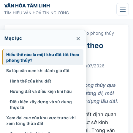
Chuyển tới nội dung
VĂN HÓA TÂM LINH
TÌM HIỂU VĂN HOÁ TÍN NGƯỠNG
Trang chủ
»
Cách xem đất tốt xấu theo phong thủy
×
Mục lục
Cách xem đất tốt xấu theo
phong thủy
Hiểu thế nào là một khu đất tốt theo
phong thủy?
Chi Tran
09/09/2021
Cập nhật: 14/07/2026
Ba lớp cần xem khi đánh giá đất
Phong thủy
828 lượt xem
Hình thế của khu đất
Cách xem đất tốt xấu theo phong thủy qua
Hướng đất và điều kiện khí hậu
địa thế, hướng, dòng nước, đường đi, môi
trường, pháp lý và nhu cầu sử dụng lâu dài.
Điều kiện xây dựng và sử dụng
thực tế
Chọn đất là một trong những quyết định quan
Xem đại cục của khu vực trước khi
trọng khi xây nhà, lập vườn, mở cơ sở kinh
xem từng thửa đất
doanh hoặc tạo dựng nơi ở lâu dài. Trong văn