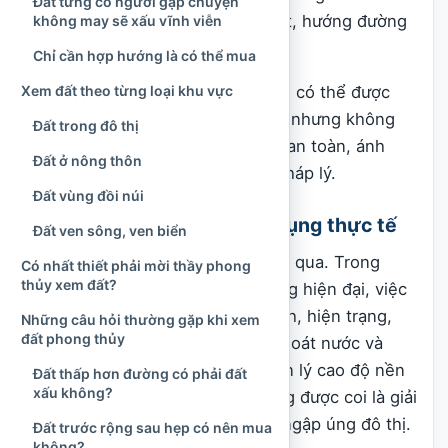
Đất từng có người gặp chuyện
Mối quan hệ giữa hướng đất, hướng đường
không may sẽ xấu vĩnh viễn
và hướng nhà dự kiến.
Chỉ cần hợp hướng là có thể mua
Quan niệm chọn hướng theo tuổi có thể được
Xem đất theo từng loại khu vực
tham khảo như một nét văn hóa, nhưng không
Đất trong đô thị
nên đặt cao hơn các yêu cầu về an toàn, ánh
Đất ở nông thôn
sáng, thông gió, công năng và pháp lý.
Đất vùng đồi núi
Điều kiện xây dựng và sử dụng thực tế
Đất ven sông, ven biển
Đây là lớp đánh giá không thể bỏ qua. Trong
Có nhất thiết phải mời thầy phong
thủy xem đất?
hoạt động quy hoạch và xây dựng hiện đại, việc
lựa chọn đất cần xem xét địa hình, hiện trạng,
Những câu hỏi thường gặp khi xem
đất phong thủy
địa chất thủy văn, cao độ nền, thoát nước và
tình trạng sử dụng đất. Việc quản lý cao độ nền
Đất thấp hơn đường có phải đất
xấu không?
và khả năng tiêu thoát nước cũng được coi là giải
pháp quan trọng nhằm hạn chế ngập úng đô thị.
Đất trước rộng sau hẹp có nên mua
không?