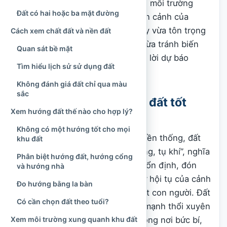
truyền thống, điều kiện tự nhiên, môi trường
Đất có hai hoặc ba mặt đường
sống, khả năng xây dựng và hoàn cảnh của
người sử dụng. Cách tiếp cận này vừa tôn trọng
Cách xem chất đất và nền đất
giá trị văn hóa của phong thủy, vừa tránh biến
Quan sát bề mặt
những quan niệm dân gian thành lời dự báo
Tìm hiểu lịch sử sử dụng đất
tuyệt đối về tài lộc hay số phận.
Không đánh giá đất chỉ qua màu
sắc
Hiểu thế nào là một khu đất tốt
Xem hướng đất thế nào cho hợp lý?
theo phong thủy?
Không có một hướng tốt cho mọi
Theo quan niệm phong thủy truyền thống, đất
khu đất
tốt là nơi có khả năng “tàng phong, tụ khí”, nghĩa
Phân biệt hướng đất, hướng cổng
là không gian tương đối kín đáo, ổn định, đón
và hướng nhà
được luồng gió vừa phải và có sự hội tụ của cảnh
Đo hướng bằng la bàn
quan, nguồn nước hoặc sinh hoạt con người. Đất
Có cần chọn đất theo tuổi?
không nên quá trống trải, bị gió mạnh thổi xuyên
Xem môi trường xung quanh khu đất
liên tục, cũng không nên nằm trong nơi bức bí,