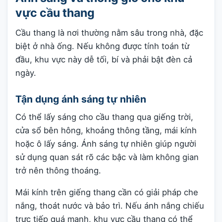
vực cầu thang
Cầu thang là nơi thường nằm sâu trong nhà, đặc
biệt ở nhà ống. Nếu không được tính toán từ
đầu, khu vực này dễ tối, bí và phải bật đèn cả
ngày.
Tận dụng ánh sáng tự nhiên
Có thể lấy sáng cho cầu thang qua giếng trời,
cửa sổ bên hông, khoảng thông tầng, mái kính
hoặc ô lấy sáng. Ánh sáng tự nhiên giúp người
sử dụng quan sát rõ các bậc và làm không gian
trở nên thông thoáng.
Mái kính trên giếng thang cần có giải pháp che
nắng, thoát nước và bảo trì. Nếu ánh nắng chiếu
trực tiếp quá mạnh, khu vực cầu thang có thể