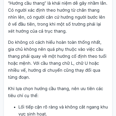
“Hướng cầu thang” là khái niệm dễ gây nhầm lẫn.
Có người xác định theo hướng từ chân thang
nhìn lên, có người căn cứ hướng người bước lên
ở vế đầu tiên, trong khi một số trường phái lại
xét hướng của cả trục thang.
Do không có cách hiểu hoàn toàn thống nhất,
gia chủ không nên quá phụ thuộc vào việc cầu
thang phải quay về một hướng cố định theo tuổi
hoặc mệnh. Với cầu thang chữ L, chữ U hoặc
nhiều vế, hướng di chuyển cũng thay đổi qua
từng đoạn.
Khi lựa chọn hướng cầu thang, nên ưu tiên các
tiêu chí cụ thể:
Lối tiếp cận rõ ràng và không cắt ngang khu
vực sinh hoạt.