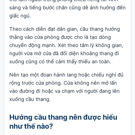
sáng và tiếng bước chân cũng dễ ảnh hưởng đến
giấc ngủ.
Theo cách diễn đạt dân gian, cầu thang hướng
thẳng vào cửa phòng được cho là tạo dòng
chuyển động mạnh. Xét theo tâm lý không gian,
người vừa mở cửa đã đối diện khoảng thang đi
xuống cũng có thể cảm thấy thiếu an toàn.
Nên tạo một đoạn hành lang hoặc chiếu nghỉ đủ
rộng trước cửa phòng. Cửa không nên mở lấn
vào đường đi hoặc va chạm với người đang lên
xuống cầu thang.
Hướng cầu thang nên được hiểu
như thế nào?