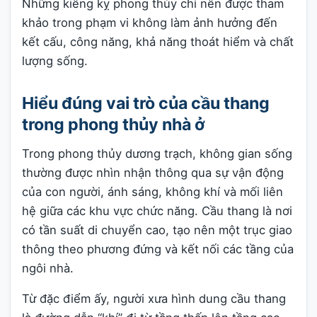
Những kiêng kỵ phong thủy chỉ nên được tham
khảo trong phạm vi không làm ảnh hưởng đến
kết cấu, công năng, khả năng thoát hiểm và chất
lượng sống.
Hiểu đúng vai trò của cầu thang
trong phong thủy nhà ở
Trong phong thủy dương trạch, không gian sống
thường được nhìn nhận thông qua sự vận động
của con người, ánh sáng, không khí và mối liên
hệ giữa các khu vực chức năng. Cầu thang là nơi
có tần suất di chuyển cao, tạo nên một trục giao
thông theo phương đứng và kết nối các tầng của
ngôi nhà.
Từ đặc điểm ấy, người xưa hình dung cầu thang