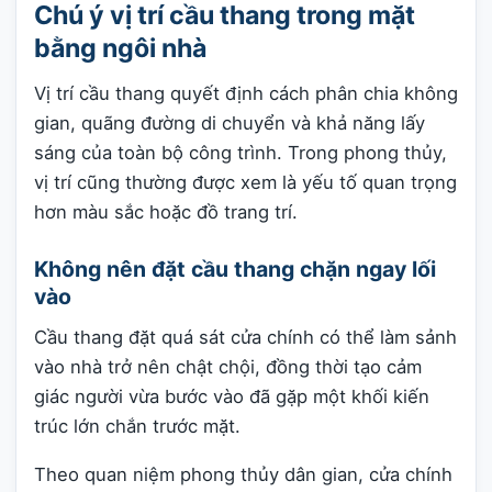
Chú ý vị trí cầu thang trong mặt
bằng ngôi nhà
Vị trí cầu thang quyết định cách phân chia không
gian, quãng đường di chuyển và khả năng lấy
sáng của toàn bộ công trình. Trong phong thủy,
vị trí cũng thường được xem là yếu tố quan trọng
hơn màu sắc hoặc đồ trang trí.
Không nên đặt cầu thang chặn ngay lối
vào
Cầu thang đặt quá sát cửa chính có thể làm sảnh
vào nhà trở nên chật chội, đồng thời tạo cảm
giác người vừa bước vào đã gặp một khối kiến
trúc lớn chắn trước mặt.
Theo quan niệm phong thủy dân gian, cửa chính