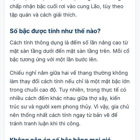
chấp nhận bậc cuối rơi vào cung Lão, tùy theo
tập quán và cách giải thích.
Số bậc được tính như thế nào?
Cách tính thông dụng là đếm số lần nâng cao từ
mặt sàn tầng dưới đến mặt sàn tầng trên. Mỗi cổ
bậc tương ứng với một lần bước lên.
Chiếu nghỉ nằm giữa hai vế thang thường không
làm thay đổi cách tính nếu chỉ là một mặt bậc lớn
trong chuỗi cao độ. Tuy nhiên, trong thực tế có
nhiều cách đếm khác nhau giữa thợ xây, kiến
trúc sư và người xem phong thủy. Vì vậy, gia chủ
nên thống nhất cách tính ngay từ bản vẽ để
tránh tranh luận khi thi công.
Không nên ép số bậc bằng mọi giá