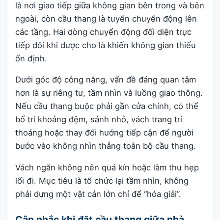
là nơi giao tiếp giữa không gian bên trong và bên
ngoài, còn cầu thang là tuyến chuyển động lên
các tầng. Hai dòng chuyển động đối diện trực
tiếp đôi khi được cho là khiến không gian thiếu
ổn định.
Dưới góc độ công năng, vấn đề đáng quan tâm
hơn là sự riêng tư, tầm nhìn và luồng giao thông.
Nếu cầu thang buộc phải gần cửa chính, có thể
bố trí khoảng đệm, sảnh nhỏ, vách trang trí
thoáng hoặc thay đổi hướng tiếp cận để người
bước vào không nhìn thẳng toàn bộ cầu thang.
Vách ngăn không nên quá kín hoặc làm thu hẹp
lối đi. Mục tiêu là tổ chức lại tầm nhìn, không
phải dựng một vật cản lớn chỉ để “hóa giải”.
Cân nhắc khi đặt cầu thang giữa nhà