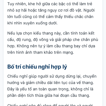
Tuy nhiên, khe hở giữa các bậc có thể làm trẻ
nhỏ sợ hãi hoặc tăng nguy cơ rơi đồ vật. Người
lớn tuổi cũng có thể cảm thấy thiếu chắc chắn
khi nhìn xuyên xuống dưới.
Nếu lựa chọn kiểu thang này, cần tính toán kết
cấu, độ rung, độ võng và giải pháp che chắn phù
hợp. Không nên tự ý làm cầu thang bay chỉ dựa
trên hình ảnh tham khảo trên mạng.
Bố trí chiếu nghỉ hợp lý
Chiếu nghỉ giúp người sử dụng dừng lại, chuyển
hướng và giảm chiều dài liên tục của vế thang.
Đây là yếu tố an toàn quan trọng, không chỉ là
phần diện tích thừa giữa hai đoạn cầu thang.
Chiếu nghỉ nên đủ rộng để người lên và người