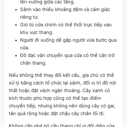
lên xuống giữa các tầng.
Sảnh vào thiếu khoảng đệm và cảm giác
riêng tư.
Gió từ cửa chính có thể thổi trực tiếp vào
khu vực thang.
Người đi xuống dễ gặp người vừa bước qua
cửa.
Đồ đạc vận chuyển qua cửa có thể cản trở
chân thang.
Nếu không thể thay đổi kết cấu, gia chủ có thể
xử lý bằng cách tổ chức lại sảnh, đổi vị trí đồ nội
thất hoặc đặt vách ngăn thoáng. Cây xanh có
kích thước phù hợp cũng có thể tạo điểm
chuyển tiếp, nhưng không nên dùng cây có gai,
tán quá rộng hoặc đặt chậu cây chắn lối đi.
Không cần phá bỏ cầu thang chỉ vì đối diện cửa