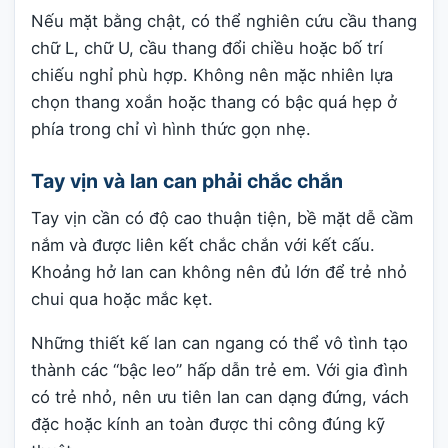
Nếu mặt bằng chật, có thể nghiên cứu cầu thang
chữ L, chữ U, cầu thang đổi chiều hoặc bố trí
chiếu nghỉ phù hợp. Không nên mặc nhiên lựa
chọn thang xoắn hoặc thang có bậc quá hẹp ở
phía trong chỉ vì hình thức gọn nhẹ.
Tay vịn và lan can phải chắc chắn
Tay vịn cần có độ cao thuận tiện, bề mặt dễ cầm
nắm và được liên kết chắc chắn với kết cấu.
Khoảng hở lan can không nên đủ lớn để trẻ nhỏ
chui qua hoặc mắc kẹt.
Những thiết kế lan can ngang có thể vô tình tạo
thành các “bậc leo” hấp dẫn trẻ em. Với gia đình
có trẻ nhỏ, nên ưu tiên lan can dạng đứng, vách
đặc hoặc kính an toàn được thi công đúng kỹ