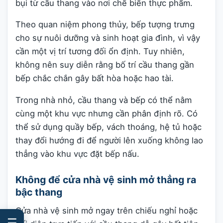
bụi từ cầu thang vào nơi chế biến thực phẩm.
Theo quan niệm phong thủy, bếp tượng trưng
cho sự nuôi dưỡng và sinh hoạt gia đình, vì vậy
cần một vị trí tương đối ổn định. Tuy nhiên,
không nên suy diễn rằng bố trí cầu thang gần
bếp chắc chắn gây bất hòa hoặc hao tài.
Trong nhà nhỏ, cầu thang và bếp có thể nằm
cùng một khu vực nhưng cần phân định rõ. Có
thể sử dụng quầy bếp, vách thoáng, hệ tủ hoặc
thay đổi hướng đi để người lên xuống không lao
thẳng vào khu vực đặt bếp nấu.
Không để cửa nhà vệ sinh mở thẳng ra
bậc thang
Cửa nhà vệ sinh mở ngay trên chiếu nghỉ hoặc
☰