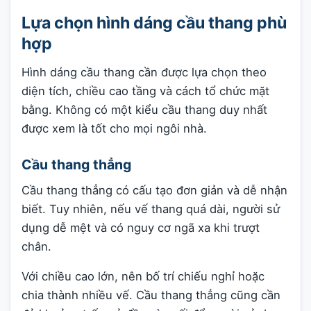
Lựa chọn hình dáng cầu thang phù
hợp
Hình dáng cầu thang cần được lựa chọn theo
diện tích, chiều cao tầng và cách tổ chức mặt
bằng. Không có một kiểu cầu thang duy nhất
được xem là tốt cho mọi ngôi nhà.
Cầu thang thẳng
Cầu thang thẳng có cấu tạo đơn giản và dễ nhận
biết. Tuy nhiên, nếu vế thang quá dài, người sử
dụng dễ mệt và có nguy cơ ngã xa khi trượt
chân.
Với chiều cao lớn, nên bố trí chiếu nghỉ hoặc
chia thành nhiều vế. Cầu thang thẳng cũng cần