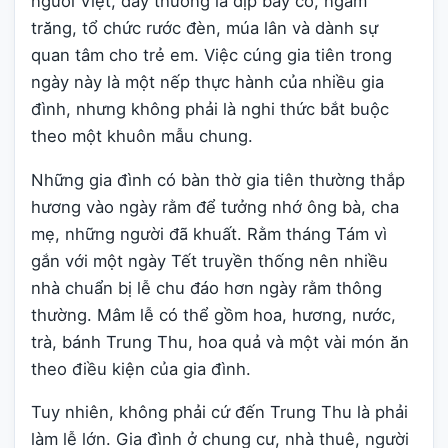
người Việt, đây thường là dịp bày cỗ, ngắm
trăng, tổ chức rước đèn, múa lân và dành sự
quan tâm cho trẻ em. Việc cúng gia tiên trong
ngày này là một nếp thực hành của nhiều gia
đình, nhưng không phải là nghi thức bắt buộc
theo một khuôn mẫu chung.
Những gia đình có bàn thờ gia tiên thường thắp
hương vào ngày rằm để tưởng nhớ ông bà, cha
mẹ, những người đã khuất. Rằm tháng Tám vì
gắn với một ngày Tết truyền thống nên nhiều
nhà chuẩn bị lễ chu đáo hơn ngày rằm thông
thường. Mâm lễ có thể gồm hoa, hương, nước,
trà, bánh Trung Thu, hoa quả và một vài món ăn
theo điều kiện của gia đình.
Tuy nhiên, không phải cứ đến Trung Thu là phải
làm lễ lớn. Gia đình ở chung cư, nhà thuê, người