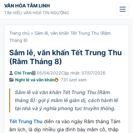
Chuyển tới nội dung
VĂN HÓA TÂM LINH
TÌM HIỂU VĂN HOÁ TÍN NGƯỠNG
Trang chủ
»
Sắm lễ, văn khấn Tết Trung Thu (Rằm
Tháng 8)
Sắm lễ, văn khấn Tết Trung Thu
(Rằm Tháng 8)
Chi Tran
05/04/2022
Cập nhật: 07/07/2026
Nghi lễ và văn khấn
731 lượt xem
Sắm lễ và văn khấn Tết Trung Thu (Rằm
tháng 8): gợi ý mâm lễ giản dị, cách hành lễ
tại nhà và ý nghĩa phong tục truyền thống.
Tết Trung Thu
diễn ra vào ngày Rằm tháng Tám
âm lịch, là dịp nhiều gia đình bày mâm cỗ, thắp