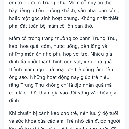
em trong đêm Trung Thu. Mâm cỗ này có thể
bày riêng ở bàn phòng khách, sân nhà, ban công
hoặc một góc sinh hoạt chung. Không nhất thiết
phải đặt toàn bộ mâm cỗ lên bàn thờ.
Mâm cỗ trông trăng thường có bánh Trung Thu,
kẹo, hoa quả, cốm, nước uống, đèn lồng và
những món ăn nhẹ phù hợp với trẻ. Nhiều gia
đình tỉa bưởi thành hình con vật, xếp hoa quả
thành mâm ngũ quả hoặc để trẻ cùng làm đèn
ông sao. Những hoạt động này giúp trẻ hiểu
rằng Trung Thu không chỉ là dịp nhận quà mà
còn là cơ hội tham gia vào đời sống văn hóa gia
đình.
Khi chuẩn bị bánh kẹo cho trẻ, nên lưu ý độ tuổi
và sức khỏe của các em. Trẻ nhỏ cần được người
lớn hỗ trợ khi ăn các loại hạt, mứt cứng hoặc đồ