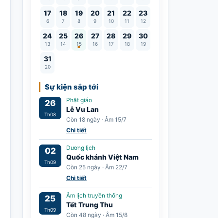
17
18
19
20
21
22
23
6
7
8
9
10
11
12
Lễ Vu Lan
24
25
26
27
28
29
30
13
14
15
16
17
18
19
31
20
Sự kiện sắp tới
Phật giáo
26
Lễ Vu Lan
Th08
Còn 18 ngày · Âm 15/7
Chi tiết
Dương lịch
02
Quốc khánh Việt Nam
Th09
Còn 25 ngày · Âm 22/7
Chi tiết
Âm lịch truyền thống
25
Tết Trung Thu
Th09
Còn 48 ngày · Âm 15/8