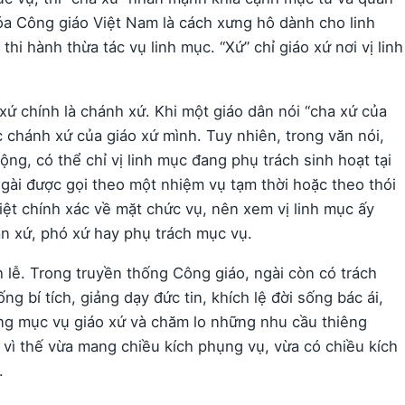
hóa Công giáo Việt Nam là cách xưng hô dành cho linh
thi hành thừa tác vụ linh mục. “Xứ” chỉ giáo xứ nơi vị linh
xứ chính là chánh xứ. Khi một giáo dân nói “cha xứ của
 chánh xứ của giáo xứ mình. Tuy nhiên, trong văn nói,
ộng, có thể chỉ vị linh mục đang phụ trách sinh hoạt tại
gài được gọi theo một nhiệm vụ tạm thời hoặc theo thói
iệt chính xác về mặt chức vụ, nên xem vị linh mục ấy
n xứ, phó xứ hay phụ trách mục vụ.
 lễ. Trong truyền thống Công giáo, ngài còn có trách
 bí tích, giảng dạy đức tin, khích lệ đời sống bác ái,
ồng mục vụ giáo xứ và chăm lo những nhu cầu thiêng
 vì thế vừa mang chiều kích phụng vụ, vừa có chiều kích
.