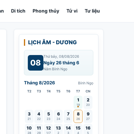
an
Di tích
Phong thủy
Tử vi
Tư liệu
LỊCH ÂM - DƯƠNG
Thứ bảy, 08/08/2026
08
Ngày 26 tháng 6
Năm Bính Ngọ
Tháng 8/2026
Bính Ngọ
T2
T3
T4
T5
T6
T7
CN
Vía Quán Thế Âm thành đạo
1
2
19
20
3
4
5
6
7
8
9
21
22
23
24
25
26
27
10
11
12
13
14
15
16
28
29
1/7
2
3
4
5