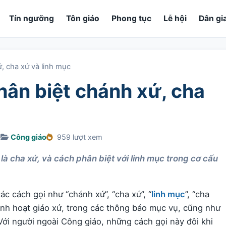
Tín ngưỡng
Tôn giáo
Phong tục
Lễ hội
Dân gi
, cha xứ và linh mục
hân biệt chánh xứ, cha
6
Công giáo
959 lượt xem
i là cha xứ, và cách phân biệt với linh mục trong cơ cấu
ác cách gọi như “chánh xứ”, “cha xứ”, “
linh mục
”, “cha
sinh hoạt giáo xứ, trong các thông báo mục vụ, cũng như
 Với người ngoài Công giáo, những cách gọi này đôi khi