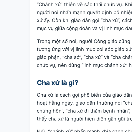
“Chánh xứ” thiên về sắc thái chức vụ. Kh
người nói nhấn mạnh quyết định bổ nhiệm 
xứ ấy. Còn khi giáo dân gọi “cha xứ”, các
mục vụ giữa cộng đoàn và vị linh mục đ
Trong một số nơi, người Công giáo cũng d
tương ứng với vị linh mục coi sóc giáo 
giáo phận, “cha sở”, “cha xứ” và “cha ch
chức vụ, nên dùng “linh mục chánh xứ” h
Cha xứ là gì?
Cha xứ là cách gọi phổ biến của giáo dân
hoạt hằng ngày, giáo dân thường nói “cha 
chứng hôn”, “cha xứ đi thăm bệnh nhân”,
thấy cha xứ là người hiện diện gần gũi t
Nếu “chánh xứ” nhấn mạnh khía cạnh chứ