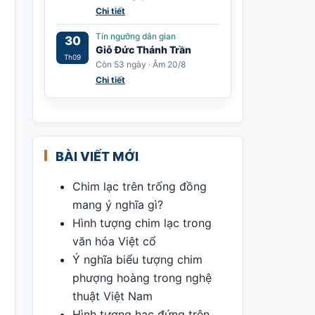
Chi tiết
Tín ngưỡng dân gian
30
Giỗ Đức Thánh Trần
Th09
Còn 53 ngày · Âm 20/8
Chi tiết
BÀI VIẾT MỚI
Chim lạc trên trống đồng
mang ý nghĩa gì?
Hình tượng chim lạc trong
văn hóa Việt cổ
Ý nghĩa biểu tượng chim
phượng hoàng trong nghệ
thuật Việt Nam
Hình tượng hạc đứng trên