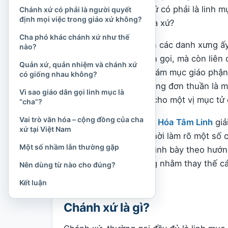
gây nhầm lẫn: chánh xứ có phải là linh 
Chánh xứ có phải là người quyết
định mọi việc trong giáo xứ không?
linh mục không làm cha xứ?
Cha phó khác chánh xứ như thế
Để hiểu đúng, cần nhìn các danh xưng ấy
nào?
không chỉ là vấn đề tên gọi, mà còn liê
Quản xứ, quản nhiệm và chánh xứ
mối tương quan giữa giám mục giáo phận,
có giống nhau không?
Công giáo, giáo xứ không đơn thuần là mộ
Vì sao giáo dân gọi linh mục là
hữu cụ thể, được trao cho một vị mục t
“cha”?
Vai trò văn hóa – cộng đồng của cha
Trong bài viết này,
Văn Hóa Tâm Linh
giả
xứ tại Việt Nam
xứ và linh mục, đồng thời làm rõ một số 
Một số nhầm lẫn thường gặp
Nam. Nội dung được trình bày theo hướng
đồng Công giáo, không nhằm thay thế cá
Nên dùng từ nào cho đúng?
mục vụ của Giáo hội.
Kết luận
Chánh xứ là gì?