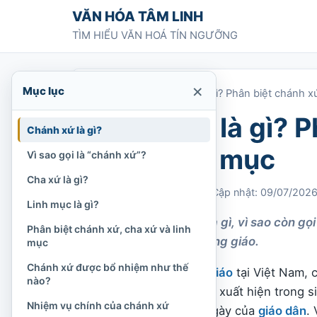
Chuyển tới nội dung
VĂN HÓA TÂM LINH
TÌM HIỂU VĂN HOÁ TÍN NGƯỠNG
×
Mục lục
Trang chủ
»
Chánh xứ là gì? Phân biệt chánh xứ
Chánh xứ là gì? P
Chánh xứ là gì?
xứ và linh mục
Vì sao gọi là “chánh xứ”?
Cha xứ là gì?
Chi Tran
06/07/2022
Cập nhật: 09/07/202
Linh mục là gì?
Tìm hiểu chánh xứ là gì, vì sao còn gọ
Phân biệt chánh xứ, cha xứ và linh
tổ chức Giáo hội Công giáo.
mục
Chánh xứ được bổ nhiệm như thế
Trong đời sống
Công giáo
tại Việt Nam, c
nào?
phó”, “quản xứ” thường xuất hiện trong 
Nhiệm vụ chính của chánh xứ
trong giao tiếp hằng ngày của
giáo dân
.