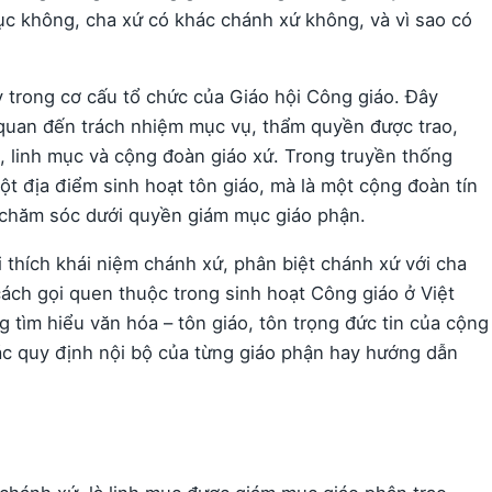
mục không, cha xứ có khác chánh xứ không, và vì sao có
 trong cơ cấu tổ chức của Giáo hội Công giáo. Đây
n quan đến trách nhiệm mục vụ, thẩm quyền được trao,
 linh mục và cộng đoàn giáo xứ. Trong truyền thống
t địa điểm sinh hoạt tôn giáo, mà là một cộng đoàn tín
ử chăm sóc dưới quyền giám mục giáo phận.
i thích khái niệm chánh xứ, phân biệt chánh xứ với cha
cách gọi quen thuộc trong sinh hoạt Công giáo ở Việt
 tìm hiểu văn hóa – tôn giáo, tôn trọng đức tin của cộng
c quy định nội bộ của từng giáo phận hay hướng dẫn