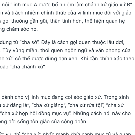
i nói “linh mục A được bổ nhiệm làm chánh xứ giáo xứ B”,
và trách nhiệm chính thức của vị linh mục đối với giáo
h gọi thường gần gũi, thân tình hơn, thể hiện quan hệ
ang chăm sóc họ.
ùng từ “cha sở”. Đây là cách gọi quen thuộc lâu đời,
xứ. Tùy vùng miền, thói quen ngôn ngữ và văn phong của
ánh xứ” có thể được dùng đan xen. Khi cần chính xác theo
oặc “cha chánh xứ”.
 dành cho vị linh mục đang coi sóc giáo xứ. Trong sinh
xứ dâng lễ”, “cha xứ giảng”, “cha xứ rửa tội”, “cha xứ
 “cha xứ họp hội đồng mục vụ”. Những cách nói này cho
rong đời sống tôn giáo của cộng đoàn.
c vụ, thì “cha xứ” nhấn mạnh khía cạnh mục tử và quan