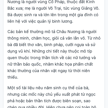
Nương là người vùng Cổ Pháp, thuộc đất Kinh
Bắc xưa; mẹ là người Võ Trại, tức vùng Giảng Võ.
Bà được sinh ra và lớn lên trong một gia đình có
liên hệ với việc quản lý binh lương.
Các bản kể thường mô tả Châu Nương là người
thông minh, chăm học, giỏi cả văn lẫn võ. Từ nhỏ
bà đã biết thơ văn, binh pháp, cưỡi ngựa và sử
dụng vũ khí. Những chi tiết này thuộc mô típ
quen thuộc trong thần tích về các nữ tướng và
nữ thần bảo quốc, nhằm khắc họa phẩm chất
khác thường của nhân vật ngay từ thời niên
thiếu.
Một số tài liệu nêu năm sinh cụ thể của bà,
nhưng các mốc này chủ yếu xuất phát từ ngọc
phả hoặc bản thần tích được biên soạn, sao
chép qua nhiều đời. Hiện chưa nên coi toàn bộ