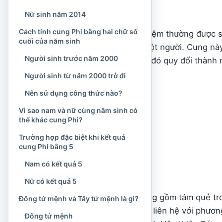
Cung Phi là gì?
Nữ sinh năm 2014
Cách tính cung Phi bằng hai chữ số
Cung Phi là một khái niệm thường được 
cuối của năm sinh
hoặc mệnh quái của một người. Cung này 
Người sinh trước năm 2000
tính truyền thống, sau đó quy đổi thành
Người sinh từ năm 2000 trở đi
Càn
Nên sử dụng công thức nào?
Khảm
Cấn
Vì sao nam và nữ cùng năm sinh có
thể khác cung Phi?
Chấn
Tốn
Trường hợp đặc biệt khi kết quả
cung Phi bằng 5
Ly
Khôn
Nam có kết quả 5
Đoài
Nữ có kết quả 5
Bát quái vốn là hệ thống gồm tám quẻ tr
Đông tứ mệnh và Tây tứ mệnh là gì?
dương, đồng thời được liên hệ với phươn
Đông tứ mệnh