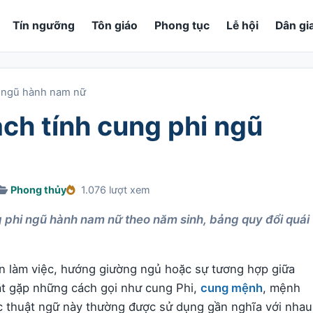
Tín ngưỡng
Tôn giáo
Phong tục
Lễ hội
Dân gi
hi ngũ hành nam nữ
ách tính cung phi ngũ
Phong thủy
1.076 lượt xem
ng phi ngũ hành nam nữ theo năm sinh, bảng quy đổi quái
n làm việc, hướng giường ngủ hoặc sự tương hợp giữa
ắt gặp những cách gọi như cung Phi,
cung mệnh
, mệnh
ác thuật ngữ này thường được sử dụng gần nghĩa với nhau