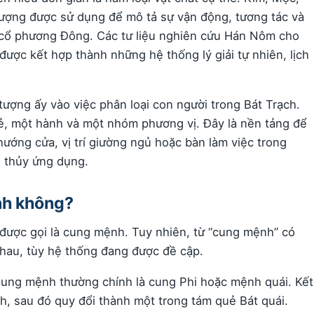
tượng được sử dụng để mô tả sự vận động, tương tác và
c cổ phương Đông. Các tư liệu nghiên cứu Hán Nôm cho
ược kết hợp thành những hệ thống lý giải tự nhiên, lịch
tượng ấy vào việc phân loại con người trong Bát Trạch.
ẻ, một hành và một nhóm phương vị. Đây là nền tảng để
ớng cửa, vị trí giường ngủ hoặc bàn làm việc trong
 thủy ứng dụng.
nh không?
i được gọi là cung mệnh. Tuy nhiên, từ “cung mệnh” có
nhau, tùy hệ thống đang được đề cập.
cung mệnh thường chính là cung Phi hoặc mệnh quái. Kết
nh, sau đó quy đổi thành một trong tám quẻ Bát quái.