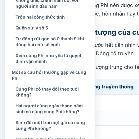
Không điều chỉnh năm đối với
nhận định dựa trên cung Phi nên được x
người sinh đầu năm
định tính cách, sức khỏe, hôn nhân hay 
Trộn hai công thức tính
Quên xử lý số 5
Nguồn gốc biểu tượng của cu
Tự động rút gọn số 0 thành 9 khi
dùng hai chữ số cuối
Muốn hiểu cung Phi, trước hết cần nhìn 
trong tư tưởng phương Đông cổ truyền.
Xem cung Phi như yếu tố quyết
định vận mệnh
Bát quái gồm tám quẻ tượng trưng cho t
Một số câu hỏi thường gặp về cung
Phi
Cung
Hình tượng truyền thống
Cung Phi có thay đổi theo tuổi
không?
Càn
Trời
Hai người cùng ngày tháng năm
sinh có cùng cung Phi không?
Khảm
Nước
Sinh đôi một trai một gái có cùng
cung Phi không?
Cấn
Núi