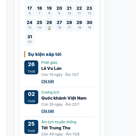
17
18
19
20
21
22
23
6
7
8
9
10
11
12
Lễ Vu Lan
24
25
26
27
28
29
30
13
14
15
16
17
18
19
31
20
Sự kiện sắp tới
Phật giáo
26
Lễ Vu Lan
Th08
Còn 19 ngày · Âm 15/7
Chi tiết
Dương lịch
02
Quốc khánh Việt Nam
Th09
Còn 26 ngày · Âm 22/7
Chi tiết
Âm lịch truyền thống
25
Tết Trung Thu
Th09
Còn 49 ngày · Âm 15/8