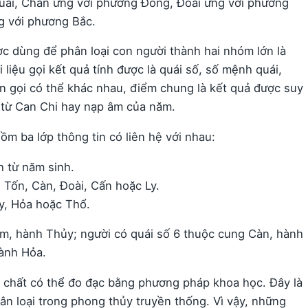
quái, Chấn ứng với phương Đông, Đoài ứng với phương
g với phương Bắc.
c dùng để phân loại con người thành hai nhóm lớn là
liệu gọi kết quả tính được là quái số, số mệnh quái,
n gọi có thể khác nhau, điểm chung là kết quả được suy
ỉ từ Can Chi hay nạp âm của năm.
m ba lớp thông tin có liên hệ với nhau:
h từ năm sinh.
Tốn, Càn, Đoài, Cấn hoặc Ly.
y, Hỏa hoặc Thổ.
ảm, hành Thủy; người có quái số 6 thuộc cung Càn, hành
hành Hỏa.
t chất có thể đo đạc bằng phương pháp khoa học. Đây là
n loại trong phong thủy truyền thống. Vì vậy, những