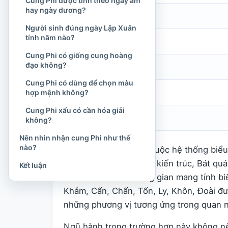
Cung Phi được tính theo ngày âm
hay ngày dương?
Chấn
Sấm
Người sinh đúng ngày Lập Xuân
tính năm nào?
Tốn
Gió
Cung Phi có giống cung hoàng
đạo không?
Ly
Lửa
Cung Phi có dùng để chọn màu
Khôn
Đất
hợp mệnh không?
Cung Phi xấu có cần hóa giải
Đoài
Đầm, hồ
không?
Nên nhìn nhận cung Phi như thế
nào?
Các mối liên hệ trên thuộc hệ thống biể
nghiên cứu văn hóa và kiến trúc, Bát quá
Kết luận
kiến trúc và các không gian mang tính b
Khảm, Cấn, Chấn, Tốn, Ly, Khôn, Đoài đ
những phương vị tương ứng trong quan n
Ngũ hành trong trường hợp này không nên