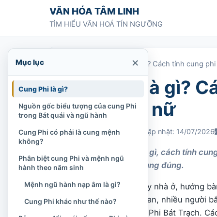
Chuyển tới nội dung
VĂN HÓA TÂM LINH
TÌM HIỂU VĂN HOÁ TÍN NGƯỠNG
×
Mục lục
Trang chủ
»
Cung Phi là gì? Cách tính cung p
Cung Phi là gì? C
Cung Phi là gì?
hành nam nữ
Nguồn gốc biểu tượng của cung Phi
trong Bát quái và ngũ hành
Chi Tran
07/12/2021
Cập nhật: 14/07/2026
Cung Phi có phải là cung mệnh
không?
Tìm hiểu cung phi là gì, cách tính cu
Phân biệt cung Phi và mệnh ngũ
số và lưu ý khi áp dụng đúng.
hành theo năm sinh
Mệnh ngũ hành nạp âm là gì?
Khi tìm hiểu phong thủy nhà ở, hướng bà
con người với không gian, nhiều người b
Cung Phi khác như thế nào?
quái, quái số hay cung Phi Bát Trạch. C