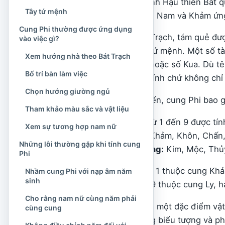
ngũ hành. Trong đồ hình Hậu thiên Bát 
Tây tứ mệnh
Tây, Ly ứng với phương Nam và Khảm ứn
Cung Phi thường được ứng dụng
Khi ứng dụng vào Bát Trạch, tám quẻ đượ
vào việc gì?
Đông tứ mệnh và Tây tứ mệnh. Một số tài 
Xem hướng nhà theo Bát Trạch
cung mệnh Bát Trạch hoặc số Kua. Dù tê
Bố trí bàn làm việc
ra từ năm sinh và giới tính chứ không ch
Chọn hướng giường ngủ
Theo cách hiểu phổ biến, cung Phi bao gồ
Tham khảo màu sắc và vật liệu
Quái số:
Một số từ 1 đến 9 được tín
Xem sự tương hợp nam nữ
Cung hoặc quẻ:
Khảm, Khôn, Chấn, 
Những lỗi thường gặp khi tính cung
Ngũ hành của cung:
Kim, Mộc, Thủ
Phi
Ví dụ, người có quái số 1 thuộc cung Kh
Nhầm cung Phi với nạp âm năm
sinh
Kim; người có quái số 9 thuộc cung Ly, 
Cho rằng nam nữ cùng năm phải
Cung Phi không phải là một đặc điểm vậ
cùng cung
sản phẩm của hệ thống biểu tượng và phâ