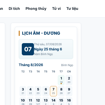
an
Di tích
Phong thủy
Tử vi
Tư liệu
LỊCH ÂM - DƯƠNG
Thứ sáu, 07/08/2026
07
Ngày 25 tháng 6
Năm Bính Ngọ
Tháng 8/2026
Bính Ngọ
T2
T3
T4
T5
T6
T7
CN
Vía Quán Thế Âm thành đạo
1
2
19
20
3
4
5
6
7
8
9
21
22
23
24
25
26
27
10
11
12
13
14
15
16
28
29
1/7
2
3
4
5