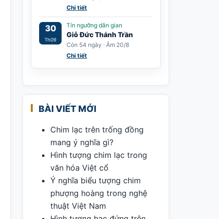
Chi tiết
Tín ngưỡng dân gian
30
Giỗ Đức Thánh Trần
Th09
Còn 54 ngày · Âm 20/8
Chi tiết
BÀI VIẾT MỚI
Chim lạc trên trống đồng
mang ý nghĩa gì?
Hình tượng chim lạc trong
văn hóa Việt cổ
Ý nghĩa biểu tượng chim
phượng hoàng trong nghệ
thuật Việt Nam
Hình tượng hạc đứng trên