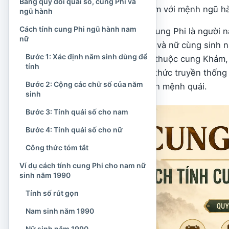
Bảng quy đổi quái số, cung Phi và
nhưng lại rất dễ bị nhầm với mệnh ngũ h
ngũ hành
Cách tính cung Phi ngũ hành nam
Điểm đáng chú ý của cung Phi là người 
nữ
cung. Chẳng hạn, nam và nữ cùng sinh n
Bước 1: Xác định năm sinh dùng để
theo cung Phi thì nam thuộc cung Khảm,
tính
này xuất phát từ công thức truyền thống
Bước 2: Cộng các chữ số của năm
với giới tính để xác định mệnh quái.
sinh
Bước 3: Tính quái số cho nam
Bước 4: Tính quái số cho nữ
Công thức tóm tắt
Ví dụ cách tính cung Phi cho nam nữ
sinh năm 1990
Tính số rút gọn
Nam sinh năm 1990
Nữ sinh năm 1990