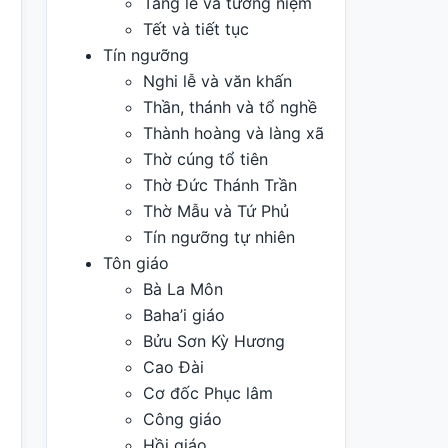
Tang lễ và tưởng niệm
Tết và tiết tục
Tín ngưỡng
Nghi lễ và văn khấn
Thần, thánh và tổ nghề
Thành hoàng và làng xã
Thờ cúng tổ tiên
Thờ Đức Thánh Trần
Thờ Mẫu và Tứ Phủ
Tín ngưỡng tự nhiên
Tôn giáo
Bà La Môn
Baha’i giáo
Bửu Sơn Kỳ Hương
Cao Đài
Cơ đốc Phục lâm
Công giáo
Hồi giáo