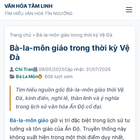
Chuyển tới nội dung
VĂN HÓA TÂM LINH
TÌM HIỂU VĂN HOÁ TÍN NGƯỠNG
Trang chủ
»
Bà-la-môn giáo trong thời kỳ Vệ Đà
Bà-la-môn giáo trong thời kỳ Vệ
Đà
Chi Tran
09/05/2025
Cập nhật: 31/07/2026
Bà La Môn
606 lượt xem
Tìm hiểu nguồn gốc Bà-la-môn giáo thời Vệ
Đà, kinh điển, nghi lễ, thần linh và ý nghĩa
trong lịch sử văn hóa Ấn Độ cổ đại.
Bà-la-môn giáo
giữ vị trí đặc biệt trong lịch sử tư
tưởng và tôn giáo của Ấn Độ. Truyền thống này
không xuất hiện trong một thời điểm duy nhất,