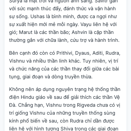
Surya là mặt trời và nguồn ánh sáng. Savitr gắn
với sức mạnh thúc đẩy, đánh thức và vận hành
sự sống. Ushas là bình minh, được ca ngợi như
sự xuất hiện mới mẻ mỗi ngày. Vayu liên hệ với
gió; Marut là các thần bão; Ashvin là cặp thần
thường gắn với chữa lành, cứu trợ và hành trình.
Bên cạnh đó còn có Prithivi, Dyaus, Aditi, Rudra,
Vishnu và nhiều thần linh khác. Tuy nhiên, vị trí
và chức năng của các thần thay đổi giữa các bài
tụng, giai đoạn và dòng truyền thừa.
Không nên áp dụng nguyên trạng hệ thống thần
điện Hindu giáo về sau để giải thích các thần Vệ
Đà. Chẳng hạn, Vishnu trong Rigveda chưa có vị
trí giống Vishnu của những truyền thống sùng
kính phổ biến về sau, còn Rudra chỉ dần được
liên hệ với hình tượng Shiva trong các giai đoạn