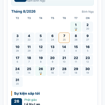
Năm Bính Ngọ
Tháng 8/2026
Bính Ngọ
T2
T3
T4
T5
T6
T7
CN
Vía Quán Thế Âm thàn
1
2
19
20
3
4
5
6
7
8
9
21
22
23
24
25
26
27
10
11
12
13
14
15
16
28
29
1/7
2
3
4
5
17
18
19
20
21
22
23
6
7
8
9
10
11
12
Lễ Vu Lan
24
25
26
27
28
29
30
13
14
15
16
17
18
19
31
20
Sự kiện sắp tới
Phật giáo
26
Lễ Vu Lan