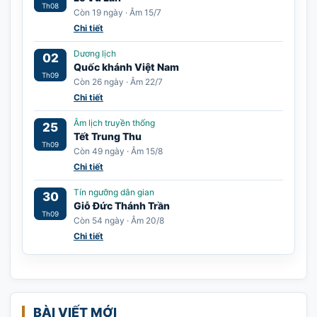
Th08
Còn 19 ngày · Âm 15/7
Chi tiết
Dương lịch
02
Quốc khánh Việt Nam
Th09
Còn 26 ngày · Âm 22/7
Chi tiết
Âm lịch truyền thống
25
Tết Trung Thu
Th09
Còn 49 ngày · Âm 15/8
Chi tiết
Tín ngưỡng dân gian
30
Giỗ Đức Thánh Trần
Th09
Còn 54 ngày · Âm 20/8
Chi tiết
BÀI VIẾT MỚI