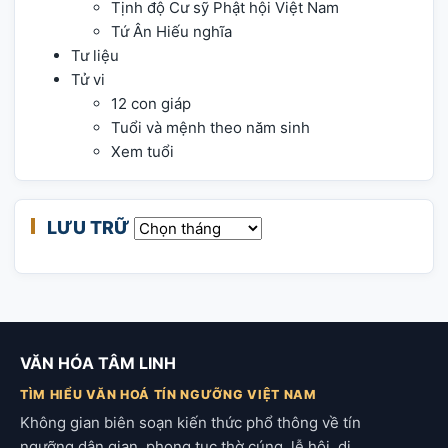
Tịnh độ Cư sỹ Phật hội Việt Nam
Tứ Ân Hiếu nghĩa
Tư liệu
Tử vi
12 con giáp
Tuổi và mệnh theo năm sinh
Xem tuổi
LƯU TRỮ
Lưu trữ
VĂN HÓA TÂM LINH
TÌM HIỂU VĂN HOÁ TÍN NGƯỠNG VIỆT NAM
Không gian biên soạn kiến thức phổ thông về tín
ngưỡng dân gian, phong tục thờ cúng, lễ hội, di