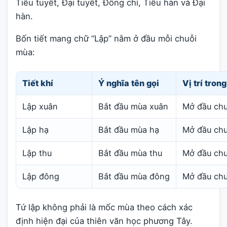
Tiểu tuyết, Đại tuyết, Đông chí, Tiểu hàn và Đại
hàn.
Bốn tiết mang chữ “Lập” nằm ở đầu mỗi chuỗi
mùa:
Tiết khí
Ý nghĩa tên gọi
Vị trí tron
Lập xuân
Bắt đầu mùa xuân
Mở đầu chu
Lập hạ
Bắt đầu mùa hạ
Mở đầu chuỗ
Lập thu
Bắt đầu mùa thu
Mở đầu chuỗ
Lập đông
Bắt đầu mùa đông
Mở đầu chu
Tứ lập không phải là mốc mùa theo cách xác
định hiện đại của thiên văn học phương Tây.