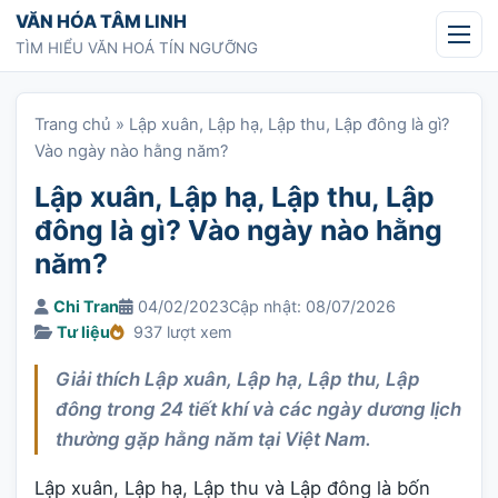
Chuyển tới nội dung
VĂN HÓA TÂM LINH
TÌM HIỂU VĂN HOÁ TÍN NGƯỠNG
Trang chủ
»
Lập xuân, Lập hạ, Lập thu, Lập đông là gì?
Vào ngày nào hằng năm?
Lập xuân, Lập hạ, Lập thu, Lập
đông là gì? Vào ngày nào hằng
năm?
Chi Tran
04/02/2023
Cập nhật: 08/07/2026
Tư liệu
937 lượt xem
Giải thích Lập xuân, Lập hạ, Lập thu, Lập
đông trong 24 tiết khí và các ngày dương lịch
thường gặp hằng năm tại Việt Nam.
Lập xuân, Lập hạ, Lập thu và Lập đông là bốn