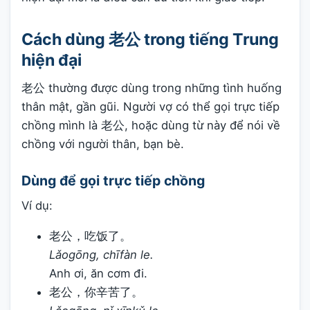
Cách dùng 老公 trong tiếng Trung
hiện đại
老公 thường được dùng trong những tình huống
thân mật, gần gũi. Người vợ có thể gọi trực tiếp
chồng mình là 老公, hoặc dùng từ này để nói về
chồng với người thân, bạn bè.
Dùng để gọi trực tiếp chồng
Ví dụ:
老公，吃饭了。
Lǎogōng, chīfàn le.
Anh ơi, ăn cơm đi.
老公，你辛苦了。