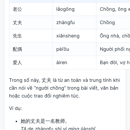
老公
lǎogōng
Chồng, ông 
丈夫
zhàngfu
Chồng
先生
xiānsheng
Ông nhà, ch
配偶
pèi’ǒu
Người phối n
爱人
àiren
Bạn đời, vợ 
Trong số này, 丈夫 là từ an toàn và trung tính khi
cần nói về “người chồng” trong bài viết, văn bản
hoặc cuộc trao đổi nghiêm túc.
Ví dụ:
她的丈夫是一名教师。
Tā de zhàngfu shì yì míng jiàoshī.