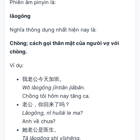
Phiên âm pinyin là:
lǎogōng
Nghĩa thông dụng nhất hiện nay là:
Chồng; cách gọi thân mật của người vợ với
chồng.
Ví dụ:
我老公今天加班。
Wǒ lǎogōng jīntiān jiābān.
Chồng tôi hôm nay tăng ca.
老公，你回来了吗？
Lǎogōng, nǐ huílái le ma?
Anh về chưa?
她老公是医生。
Tā lǎogōng shì yīshēng.