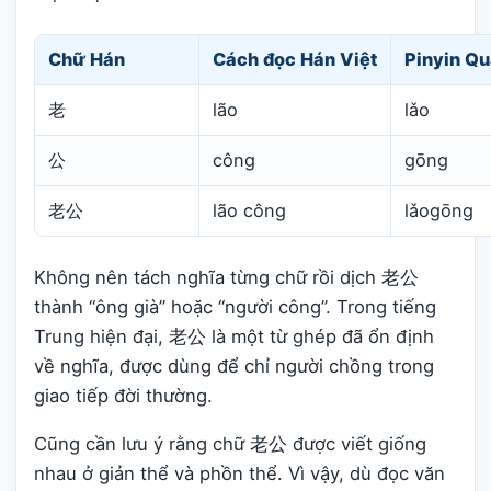
Chữ Hán
Cách đọc Hán Việt
Pinyin Qu
老
lão
lǎo
公
công
gōng
老公
lão công
lǎogōng
Không nên tách nghĩa từng chữ rồi dịch 老公
thành “ông già” hoặc “người công”. Trong tiếng
Trung hiện đại, 老公 là một từ ghép đã ổn định
về nghĩa, được dùng để chỉ người chồng trong
giao tiếp đời thường.
Cũng cần lưu ý rằng chữ 老公 được viết giống
nhau ở giản thể và phồn thể. Vì vậy, dù đọc văn