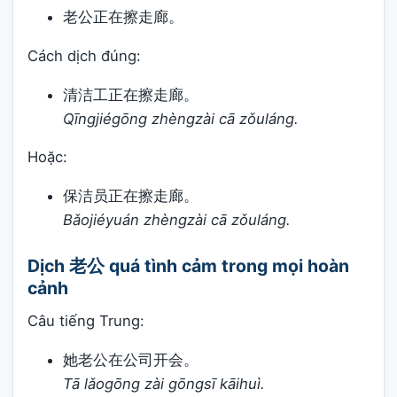
老公正在擦走廊。
Cách dịch đúng:
清洁工正在擦走廊。
Qīngjiégōng zhèngzài cā zǒuláng.
Hoặc:
保洁员正在擦走廊。
Bǎojiéyuán zhèngzài cā zǒuláng.
Dịch 老公 quá tình cảm trong mọi hoàn
cảnh
Câu tiếng Trung:
她老公在公司开会。
Tā lǎogōng zài gōngsī kāihuì.