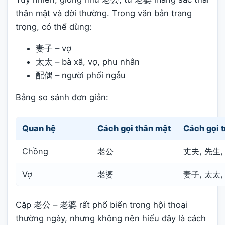
thân mật và đời thường. Trong văn bản trang
trọng, có thể dùng:
妻子 – vợ
太太 – bà xã, vợ, phu nhân
配偶 – người phối ngẫu
Bảng so sánh đơn giản:
Quan hệ
Cách gọi thân mật
Cách gọi t
Chồng
老公
丈夫, 先生,
Vợ
老婆
妻子, 太太,
Cặp 老公 – 老婆 rất phổ biến trong hội thoại
thường ngày, nhưng không nên hiểu đây là cách