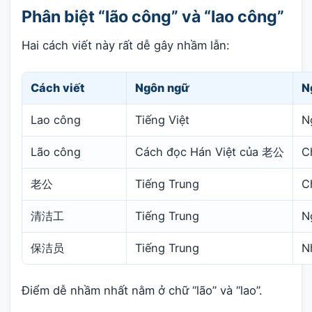
Phân biệt “lão công” và “lao công”
Hai cách viết này rất dễ gây nhầm lẫn:
Cách viết
Ngôn ngữ
N
Lao công
Tiếng Việt
N
Lão công
Cách đọc Hán Việt của 老公
C
老公
Tiếng Trung
C
清洁工
Tiếng Trung
N
保洁员
Tiếng Trung
N
Điểm dễ nhầm nhất nằm ở chữ “lão” và “lao”.