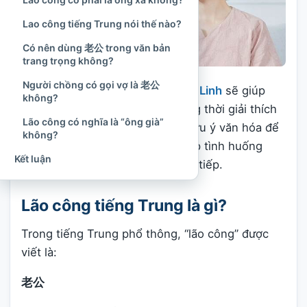
Lao công tiếng Trung nói thế nào?
Có nên dùng 老公 trong văn bản
trang trọng không?
Người chồng có gọi vợ là 老公
Trong bài viết này,
Văn Hóa Tâm Linh
sẽ giúp
không?
bạn đọc phân biệt rõ hai từ, đồng thời giải thích
Lão công có nghĩa là “ông già”
cách đọc, cách dùng và những lưu ý văn hóa để
không?
người học tiếng Trung không gặp tình huống
Kết luận
hiểu sai hoặc dịch sai trong giao tiếp.
Lão công tiếng Trung là gì?
Trong tiếng Trung phổ thông, “lão công” được
viết là:
老公