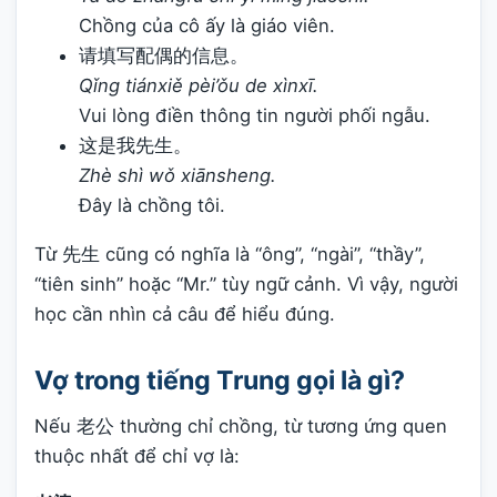
Chồng của cô ấy là giáo viên.
请填写配偶的信息。
Qǐng tiánxiě pèi’ǒu de xìnxī.
Vui lòng điền thông tin người phối ngẫu.
这是我先生。
Zhè shì wǒ xiānsheng.
Đây là chồng tôi.
Từ 先生 cũng có nghĩa là “ông”, “ngài”, “thầy”,
“tiên sinh” hoặc “Mr.” tùy ngữ cảnh. Vì vậy, người
học cần nhìn cả câu để hiểu đúng.
Vợ trong tiếng Trung gọi là gì?
Nếu 老公 thường chỉ chồng, từ tương ứng quen
thuộc nhất để chỉ vợ là: