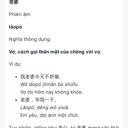
老婆
Phiên âm:
lǎopó
Nghĩa thông dụng:
Vợ; cách gọi thân mật của chồng với vợ.
Ví dụ:
我老婆今天不舒服。
Wǒ lǎopó jīntiān bù shūfu.
Vợ tôi hôm nay không khỏe.
老婆，等我一下。
Lǎopó, děng wǒ yíxià.
Em yêu, đợi anh một chút.
Tuy nhiên, giống như 老公, từ 老婆 mang sắc thái