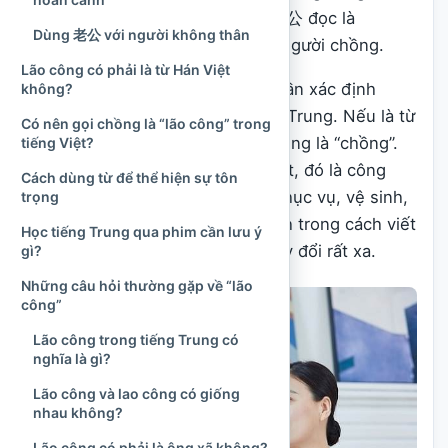
Trong tiếng Trung phổ thông, 老公 đọc là
Dùng 老公 với người không thân
lǎogōng
và thường dùng để chỉ người chồng.
Lão công có phải là từ Hán Việt
Vì vậy, khi hỏi “lão công là gì?”, cần xác định
không?
đang nói về tiếng Việt hay tiếng Trung. Nếu là từ
Có nên gọi chồng là “lão công” trong
tiếng Trung 老公, nghĩa thông dụng là “chồng”.
tiếng Việt?
Nếu là “lao công” trong tiếng Việt, đó là công
Cách dùng từ để thể hiện sự tôn
việc hoặc người làm công việc phục vụ, vệ sinh,
trọng
dọn dẹp. Chỉ khác một dấu thanh trong cách viết
Học tiếng Trung qua phim cần lưu ý
tiếng Việt, nhưng ý nghĩa đã thay đổi rất xa.
gì?
Những câu hỏi thường gặp về “lão
công”
Lão công trong tiếng Trung có
nghĩa là gì?
Lão công và lao công có giống
nhau không?
Lão công có phải là ông xã không?