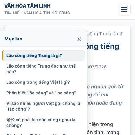
Chuyển tới nội dung
VĂN HÓA TÂM LINH
TÌM HIỂU VĂN HOÁ TÍN NGƯỠNG
Trang chủ
»
Lão công là gì? Lão công tiếng Trung là gì?
×
Mục lục
Lão công là gì? Lão công tiếng
Trung là gì?
Lão công tiếng Trung là gì?
Lão công tiếng Trung đọc như thế
Chi Tran
31/05/2023
Cập nhật: 06/07/2026
nào?
Tư liệu
2.100 lượt xem
Lao công trong tiếng Việt là gì?
“Lão công” là một thuật ngữ có nguồn gốc từ
Phân biệt “lão công” và “lao công”
tiếng Trung Quốc được sử dụng để chỉ
chồng, người đàn ông đã kết hôn hoặc đang
Vì sao nhiều người Việt gọi chồng là
“lão công”?
sống cùng vợ.
老公 có phải lúc nào cũng nghĩa là
“Lão công” là một từ thường xuất hiện trong
chồng?
phim Trung Quốc, tiểu thuyết ngôn tình, mạng