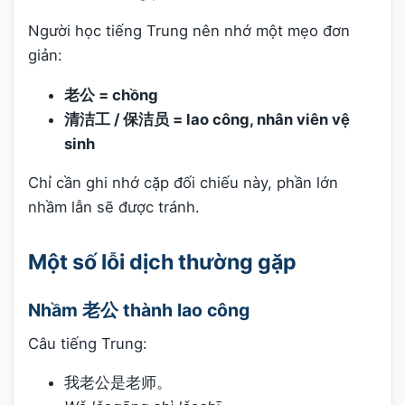
Người học tiếng Trung nên nhớ một mẹo đơn
giản:
老公 = chồng
清洁工 / 保洁员 = lao công, nhân viên vệ
sinh
Chỉ cần ghi nhớ cặp đối chiếu này, phần lớn
nhầm lẫn sẽ được tránh.
Một số lỗi dịch thường gặp
Nhầm 老公 thành lao công
Câu tiếng Trung:
我老公是老师。