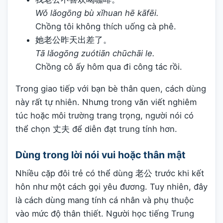
Wǒ lǎogōng bù xǐhuan hē kāfēi.
Chồng tôi không thích uống cà phê.
她老公昨天出差了。
Tā lǎogōng zuótiān chūchāi le.
Chồng cô ấy hôm qua đi công tác rồi.
Trong giao tiếp với bạn bè thân quen, cách dùng
này rất tự nhiên. Nhưng trong văn viết nghiêm
túc hoặc môi trường trang trọng, người nói có
thể chọn 丈夫 để diễn đạt trung tính hơn.
Dùng trong lời nói vui hoặc thân mật
Nhiều cặp đôi trẻ có thể dùng 老公 trước khi kết
hôn như một cách gọi yêu đương. Tuy nhiên, đây
là cách dùng mang tính cá nhân và phụ thuộc
vào mức độ thân thiết. Người học tiếng Trung