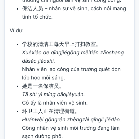
thường chỉ người làm vệ sinh công cộng.
保洁人员 – nhân sự vệ sinh, cách nói mang
tính tổ chức.
Ví dụ:
学校的清洁工每天早上打扫教室。
Xuéxiào de qīngjiégōng měitiān zǎoshang
dǎsǎo jiàoshì.
Nhân viên lao công của trường quét dọn
lớp học mỗi sáng.
她是一名保洁员。
Tā shì yì míng bǎojiéyuán.
Cô ấy là nhân viên vệ sinh.
环卫工人正在清理街道。
Huánwèi gōngrén zhèngzài qīnglǐ jiēdào.
Công nhân vệ sinh môi trường đang làm
sạch đường phố.