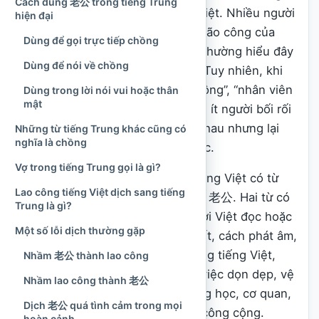
Cách dùng 老公 trong tiếng Trung
xã hội và các bản phụ đề tiếng Việt. Nhiều người
hiện đại
nghe câu như “lão công về rồi”, “lão công của
Dùng để gọi trực tiếp chồng
em” hoặc “đợi lão công tan làm” thường hiểu đây
Dùng để nói về chồng
là cách gọi chồng đầy thân mật. Tuy nhiên, khi
đặt từ này cạnh cụm từ “cô lao công”, “nhân viên
Dùng trong lời nói vui hoặc thân
mật
lao công” trong tiếng Việt, không ít người bối rối
vì hai cách nói nghe gần giống nhau nhưng lại
Những từ tiếng Trung khác cũng có
nghĩa là chồng
chỉ những sự việc hoàn toàn khác.
Vợ trong tiếng Trung gọi là gì?
Sự nhầm lẫn xuất phát từ việc tiếng Việt có từ
Lao công tiếng Việt dịch sang tiếng
“lao công”, còn tiếng Trung có từ 老公. Hai từ có
Trung là gì?
phần âm gần nhau khi được người Việt đọc hoặc
Một số lỗi dịch thường gặp
phiên âm, nhưng khác về chữ viết, cách phát âm,
nghĩa và ngữ cảnh sử dụng. Trong tiếng Việt,
Nhầm 老公 thành lao công
“lao công” thường gắn với công việc dọn dẹp, vệ
Nhầm lao công thành 老公
sinh, bảo dưỡng cơ bản tại trường học, cơ quan,
Dịch 老公 quá tình cảm trong mọi
bệnh viện, khu dân cư hoặc nơi công cộng.
hoàn cảnh