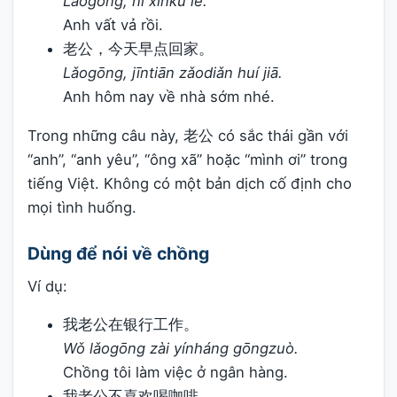
Lǎogōng, nǐ xīnkǔ le.
Anh vất vả rồi.
老公，今天早点回家。
Lǎogōng, jīntiān zǎodiǎn huí jiā.
Anh hôm nay về nhà sớm nhé.
Trong những câu này, 老公 có sắc thái gần với
“anh”, “anh yêu”, “ông xã” hoặc “mình ơi” trong
tiếng Việt. Không có một bản dịch cố định cho
mọi tình huống.
Dùng để nói về chồng
Ví dụ:
我老公在银行工作。
Wǒ lǎogōng zài yínháng gōngzuò.
Chồng tôi làm việc ở ngân hàng.
我老公不喜欢喝咖啡。