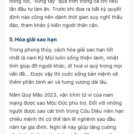
nóng vội, “vung tay” quá trớn trong cả chi tiêu
lẫn đầu tư làm ăn. Trước khi đưa ra bất kỳ quyết
định nào cũng nên dành thời gian suy nghĩ thấu
đáo, tham khảo ý kiến người thân cận.
5. Hóa giải sao hạn
Trong phong thủy, cách hóa giải sao hạn tốt
nhất là nam Kỷ Mùi luôn sống thiện lành, nhiệt
tình giúp đỡ người khác, dĩ hoà vi quý trong mọi
vấn đề… Được vậy thì cuộc sống bản mệnh sẽ
thêm phần bình an và hưng vượng dài lâu.
Năm Quý Mão 2023, vận trình tử vi của nam
mạng được sao Mộc Đức phù trợ. Đối với những
người được sao cát tinh trong Cửu Diệu niên hạn
chiếu mệnh thì có thể làm lễ nghênh sao đầu
năm tại gia đình. Nghi lễ này giúp tăng cường