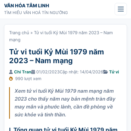
Chuyển tới nội dung
VĂN HÓA TÂM LINH
TÌM HIỂU VĂN HOÁ TÍN NGƯỠNG
Trang chủ
»
Tử vi tuổi Kỷ Mùi 1979 năm 2023 – Nam
mạng
Tử vi tuổi Kỷ Mùi 1979 năm
2023 – Nam mạng
Chi Tran
01/02/2023
Cập nhật: 14/04/2026
Tử vi
990 lượt xem
Xem tử vi tuổi Kỷ Mùi 1979 nam mạng năm
2023 cho thấy năm nay bản mệnh tràn đầy
may mắn và phước lành, cần đề phòng về
sức khỏe và tinh thần.
I. Tổng quan tử vi tuổi Kỷ Mùi 1979 năm