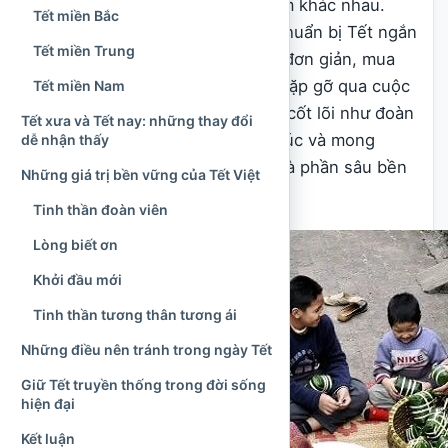
Tết xưa và Tết nay có nhiều điểm khác nhau.
Tết miền Bắc
Cuộc sống hiện đại khiến nhịp chuẩn bị Tết ngắn
Tết miền Trung
hơn, nhiều gia đình lựa chọn sự đơn giản, mua
sắm trực tuyến, đi du lịch hoặc gặp gỡ qua cuộc
Tết miền Nam
gọi video. Tuy vậy, những giá trị cốt lõi như đoàn
Tết xưa và Tết nay: những thay đổi
viên, hiếu kính, biết ơn, chúc phúc và mong
dễ nhận thấy
muốn một khởi đầu tốt đẹp vẫn là phần sâu bền
Những giá trị bền vững của Tết Việt
của Tết Việt.
Tinh thần đoàn viên
Lòng biết ơn
Khởi đầu mới
Tinh thần tương thân tương ái
Những điều nên tránh trong ngày Tết
Giữ Tết truyền thống trong đời sống
hiện đại
Kết luận