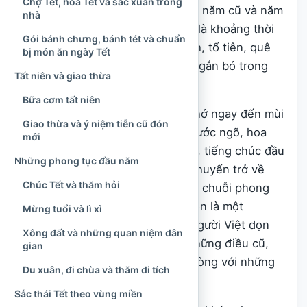
Chợ Tết, hoa Tết và sắc xuân trong
chỉ là thời điểm chuyển giao giữa năm cũ và năm
nhà
mới theo
lịch âm dương
, mà còn là khoảng thời
Gói bánh chưng, bánh tét và chuẩn
gian con người hướng về gia đình, tổ tiên, quê
bị món ăn ngày Tết
hương và những mối quan hệ đã gắn bó trong
Tất niên và giao thừa
suốt một năm.
Bữa cơm tất niên
Khi nhắc đến Tết, nhiều người nhớ ngay đến mùi
Giao thừa và ý niệm tiễn cũ đón
bánh chưng mới vớt, cành đào trước ngõ, hoa
mới
mai trong sân, mâm cơm
tất niên
, tiếng chúc đầu
Những phong tục đầu năm
xuân, phong bao lì xì và những chuyến trở về
Chúc Tết và thăm hỏi
quê. Nhưng Tết không chỉ là một chuỗi phong
tục hay món ăn đặc trưng. Tết còn là một
Mừng tuổi và lì xì
“khoảng thời gian văn hóa”, nơi người Việt dọn
Xông đất và những quan niệm dân
dẹp không gian sống, khép lại những điều cũ,
gian
tưởng nhớ người đi trước và mở lòng với những
Du xuân, đi chùa và thăm di tích
hy vọng của năm mới.
Sắc thái Tết theo vùng miền