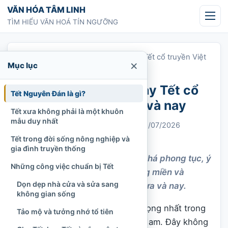
Chuyển tới nội dung
VĂN HÓA TÂM LINH
TÌM HIỂU VĂN HOÁ TÍN NGƯỠNG
Trang chủ
»
Tết Nguyên Đán – ngày Tết cổ truyền Việt
×
Mục lục
Nam xưa và nay
Tết Nguyên Đán – ngày Tết cổ
Tết Nguyên Đán là gì?
truyền Việt Nam xưa và nay
Tết xưa không phải là một khuôn
mẫu duy nhất
Chi Tran
29/03/2021
Cập nhật: 06/07/2026
Tết và tiết tục
1.451 lượt xem
Tết trong đời sống nông nghiệp và
gia đình truyền thống
Tết Nguyên Đán là gì? Khám phá phong tục, ý
Những công việc chuẩn bị Tết
nghĩa đoàn viên, sắc thái vùng miền và
Dọn dẹp nhà cửa và sửa sang
những biến đổi của Tết Việt xưa và nay.
không gian sống
Tết Nguyên Đán là dịp lễ quan trọng nhất trong
Tảo mộ và tưởng nhớ tổ tiên
năm đối với nhiều gia đình Việt Nam. Đây không