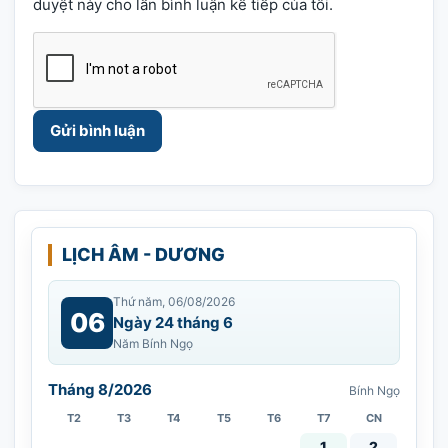
duyệt này cho lần bình luận kế tiếp của tôi.
LỊCH ÂM - DƯƠNG
Thứ năm, 06/08/2026
06
Ngày 24 tháng 6
Năm Bính Ngọ
Tháng 8/2026
Bính Ngọ
T2
T3
T4
T5
T6
T7
CN
Vía Quán Thế Âm thàn
1
2