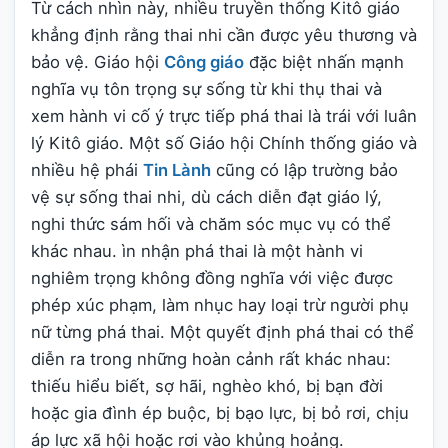
Từ cách nhìn này, nhiều truyền thống Kitô giáo
khẳng định rằng thai nhi cần được yêu thương và
bảo vệ. Giáo hội
Công giáo
đặc biệt nhấn mạnh
nghĩa vụ tôn trọng sự sống từ khi thụ thai và
xem hành vi cố ý trực tiếp phá thai là trái với luân
lý Kitô giáo. Một số Giáo hội Chính thống giáo và
nhiều hệ phái
Tin Lành
cũng có lập trường bảo
vệ sự sống thai nhi, dù cách diễn đạt giáo lý,
nghi thức sám hối và chăm sóc mục vụ có thể
khác nhau. ìn nhận phá thai là một hành vi
nghiêm trọng không đồng nghĩa với việc được
phép xúc phạm, làm nhục hay loại trừ người phụ
nữ từng phá thai. Một quyết định phá thai có thể
diễn ra trong những hoàn cảnh rất khác nhau:
thiếu hiểu biết, sợ hãi, nghèo khó, bị bạn đời
hoặc gia đình ép buộc, bị bạo lực, bị bỏ rơi, chịu
áp lực xã hội hoặc rơi vào khủng hoảng.