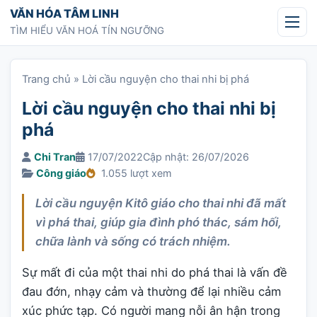
Chuyển tới nội dung
VĂN HÓA TÂM LINH
TÌM HIỂU VĂN HOÁ TÍN NGƯỠNG
Trang chủ
»
Lời cầu nguyện cho thai nhi bị phá
Lời cầu nguyện cho thai nhi bị
phá
Chi Tran
17/07/2022
Cập nhật: 26/07/2026
Công giáo
1.055 lượt xem
Lời cầu nguyện Kitô giáo cho thai nhi đã mất
vì phá thai, giúp gia đình phó thác, sám hối,
chữa lành và sống có trách nhiệm.
Sự mất đi của một thai nhi do phá thai là vấn đề
đau đớn, nhạy cảm và thường để lại nhiều cảm
xúc phức tạp. Có người mang nỗi ân hận trong