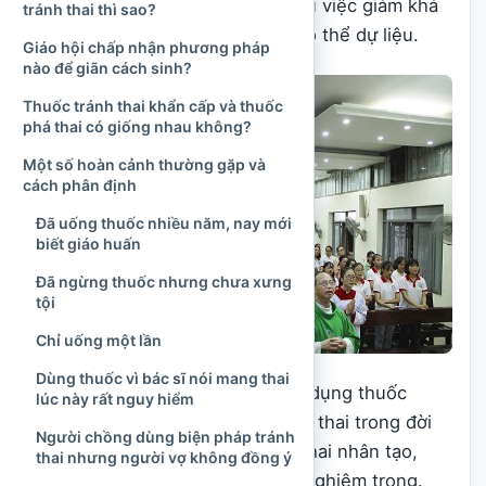
loại thuốc ấy để điều trị bệnh, dù việc giảm khả
tránh thai thì sao?
năng sinh sản là tác dụng phụ có thể dự liệu.
Giáo hội chấp nhận phương pháp
nào để giãn cách sinh?
Thuốc tránh thai khẩn cấp và thuốc
phá thai có giống nhau không?
Một số hoàn cảnh thường gặp và
cách phân định
Đã uống thuốc nhiều năm, nay mới
biết giáo huấn
Đã ngừng thuốc nhưng chưa xưng
tội
Chỉ uống một lần
Dùng thuốc vì bác sĩ nói mang thai
Theo giáo lý Công giáo, cố ý sử dụng thuốc
lúc này rất nguy hiểm
nhằm trực tiếp ngăn ngừa sự thụ thai trong đời
Người chồng dùng biện pháp tránh
sống vợ chồng là hành vi ngừa thai nhân tạo,
thai nhưng người vợ không đồng ý
được xem là một vấn đề luân lý nghiêm trọng.