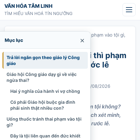
Chuyển tới nội dung
VĂN HÓA TÂM LINH
TÌM HIỂU VĂN HOÁ TÍN NGƯỠNG
Trang chủ
»
Uống thuốc tránh thai thì phạm vào tội gì,
×
Mục lục
có được rước lễ không?
Uống thuốc tránh thai thì phạm
Trả lời ngắn gọn theo giáo lý Công
vào tội gì, có được rước lễ
giáo
không?
Giáo hội Công giáo dạy gì về việc
ngừa thai?
Chi Tran
19/09/2022
Cập nhật: 01/08/2026
Hai ý nghĩa của hành vi vợ chồng
Công giáo
1.075 lượt xem
Có phải Giáo hội buộc gia đình
Uống thuốc tránh thai có phạm tội không?
phải sinh thật nhiều con?
Tìm hiểu giáo lý Công giáo, cách xét mình,
Uống thuốc tránh thai phạm vào tội
xưng tội và điều kiện để được rước lễ.
gì?
Đây là tội liên quan đến đức khiết