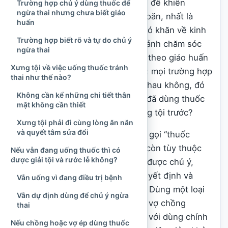
Việc uống thuốc tránh thai là vấn đề khiến
Trường hợp chủ ý dùng thuốc để
ngừa thai nhưng chưa biết giáo
không ít người
Công giáo
băn khoăn, nhất là
huấn
những đôi vợ chồng đang gặp khó khăn về kinh
Trường hợp biết rõ và tự do chủ ý
tế, sức khỏe, tâm lý hoặc hoàn cảnh chăm sóc
ngừa thai
con cái. Nhiều người muốn sống theo giáo huấn
Xưng tội về việc uống thuốc tránh
của Giáo hội nhưng chưa hiểu rõ: mọi trường hợp
thai như thế nào?
dùng thuốc tránh thai có giống nhau không, đó
Không cần kể những chi tiết thân
là tội nhẹ hay tội nặng, và người đã dùng thuốc
mật không cần thiết
có được lên
rước lễ
hay phải xưng tội trước?
Xưng tội phải đi cùng lòng ăn năn
và quyết tâm sửa đổi
Không thể trả lời chỉ dựa vào tên gọi “thuốc
tránh thai”. Việc đánh giá luân lý còn tùy thuộc
Nếu vẫn đang uống thuốc thì có
được giải tội và rước lễ không?
vào mục đích sử dụng, tác dụng được chủ ý,
mức độ hiểu biết, sự tự do khi quyết định và
Vẫn uống vì đang điều trị bệnh
hoàn cảnh cụ thể của mỗi người. Dùng một loại
Vẫn dự định dùng để chủ ý ngừa
nội tiết để chủ ý làm cho hành vi vợ chồng
thai
không thể dẫn đến thụ thai khác với dùng chính
Nếu chồng hoặc vợ ép dùng thuốc