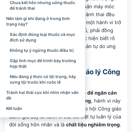
Chưa kết hôn nhưng uống thuốc
Tuy nhiên, không thể từ đó kết luận máy móc
để tránh thai
rằng bất cứ ai từng uống thuốc tránh thai đều
Nên làm gì khi đang ở trong tình
chắc chắn đã phạm
tội trọng
. Để một hành vi trở
trạng này?
thành tội trọng theo nghĩa đầy đủ, phải đồng
Xác định đúng loại thuốc và mục
thời có chất liệu nặng, người thực hiện biết rõ
đích sử dụng
tính nghiêm trọng và vẫn hoàn toàn tự do ưng
Không tự ý ngừng thuốc điều trị
thuận thực hiện.
Gặp linh mục để trình bày trường
hợp thật
Trả lời ngắn gọn theo giáo lý Công
Nếu đang ý thức có tội trọng, hãy
giáo
xưng tội trước khi rước lễ
Nếu một người
chủ ý uống thuốc để ngăn cản
Tránh hai thái cực khi nhìn nhận vấn
đề
việc thụ thai khi quan hệ vợ chồng
, hành vi này
thuộc về ngừa thai nhân tạo. Giáo hội Công giáo
Kết luận
đánh giá đây là hành vi trái với trật tự luân lý của
đời sống hôn nhân và là
chất liệu nghiêm trọng
.