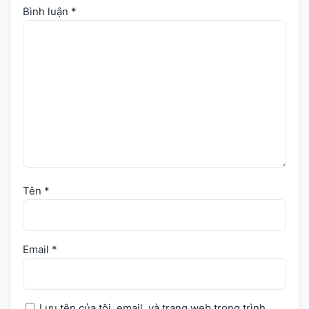
Bình luận
*
Tên
*
Email
*
Lưu tên của tôi, email, và trang web trong trình