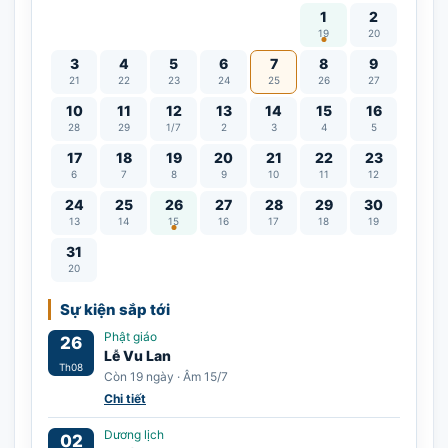
Vía Quán Thế Âm thàn
1
2
19
20
3
4
5
6
7
8
9
21
22
23
24
25
26
27
10
11
12
13
14
15
16
28
29
1/7
2
3
4
5
17
18
19
20
21
22
23
6
7
8
9
10
11
12
Lễ Vu Lan
24
25
26
27
28
29
30
13
14
15
16
17
18
19
31
20
Sự kiện sắp tới
Phật giáo
26
Lễ Vu Lan
Th08
Còn 19 ngày · Âm 15/7
Chi tiết
Dương lịch
02