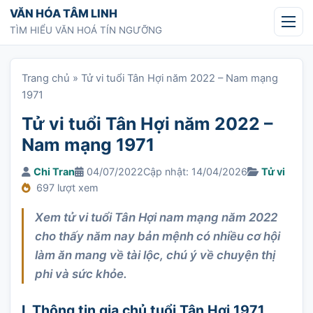
Chuyển tới nội dung
VĂN HÓA TÂM LINH
TÌM HIỂU VĂN HOÁ TÍN NGƯỠNG
Trang chủ
»
Tử vi tuổi Tân Hợi năm 2022 – Nam mạng
1971
Tử vi tuổi Tân Hợi năm 2022 –
Nam mạng 1971
Chi Tran
04/07/2022
Cập nhật: 14/04/2026
Tử vi
697 lượt xem
Xem tử vi tuổi Tân Hợi nam mạng năm 2022
cho thấy năm nay bản mệnh có nhiều cơ hội
làm ăn mang về tài lộc, chú ý về chuyện thị
phi và sức khỏe.
I. Thông tin gia chủ tuổi Tân Hợi 1971