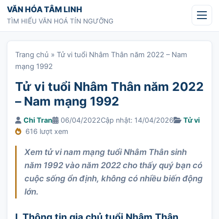
Chuyển tới nội dung
VĂN HÓA TÂM LINH
TÌM HIỂU VĂN HOÁ TÍN NGƯỠNG
Trang chủ
»
Tử vi tuổi Nhâm Thân năm 2022 – Nam
mạng 1992
Tử vi tuổi Nhâm Thân năm 2022
– Nam mạng 1992
Chi Tran
06/04/2022
Cập nhật: 14/04/2026
Tử vi
616 lượt xem
Xem tử vi nam mạng tuổi Nhâm Thân sinh
năm 1992 vào năm 2022 cho thấy quý bạn có
cuộc sống ổn định, không có nhiều biến động
lớn.
I. Thông tin gia chủ tuổi Nhâm Thân