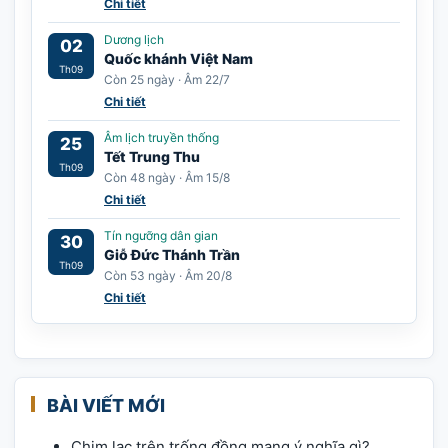
Chi tiết
Dương lịch
02
Quốc khánh Việt Nam
Th09
Còn 25 ngày · Âm 22/7
Chi tiết
Âm lịch truyền thống
25
Tết Trung Thu
Th09
Còn 48 ngày · Âm 15/8
Chi tiết
Tín ngưỡng dân gian
30
Giỗ Đức Thánh Trần
Th09
Còn 53 ngày · Âm 20/8
Chi tiết
BÀI VIẾT MỚI
Chim lạc trên trống đồng mang ý nghĩa gì?