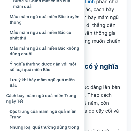
Bước 5: Chỉnh mặt chính của
Trong bài viết này,
Văn Hóa Tâm Linh
phân chia
mâm quả
rõ cách bày mâm ngũ quả miền Bắc, cách bày
Mẫu mâm ngũ quả miền Bắc truyền
mâm ngũ quả miền Trung và cách bày mâm ngũ
thống
quả miền Nam. Người đọc có thể đi thẳng đến
Mẫu mâm ngũ quả miền Bắc có
phần phù hợp với vùng miền, truyền thống gia
phật thủ
đình hoặc kiểu mâm quả mình đang muốn chuẩn
Mẫu mâm ngũ quả miền Bắc không
bị.
dùng chuối
Ý nghĩa thường được gắn với một
Mâm ngũ quả ngày Tết có ý nghĩa
số loại quả miền Bắc
gì?
Lưu ý khi bày mâm ngũ quả miền
Bắc
Mâm ngũ quả là mâm trái cây được dâng lên bàn
thờ tổ tiên trong những ngày Tết. Theo cách
Cách bày mâm ngũ quả miền Trung
ngày Tết
hiểu thông thường, “ngũ” nghĩa là năm, còn
“quả” chỉ các loại trái cây, hoa quả do cây cối và
Đặc trưng của mâm ngũ quả miền
Trung
đất đai tạo thành.
Những loại quả thường dùng trong