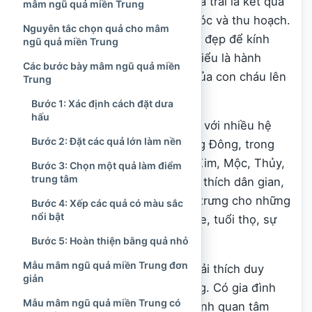
Trong đời sống truyền thống, hoa trái là kết quả
mâm ngũ quả miền Trung
của quá trình gieo trồng, chăm sóc và thu hoạch.
Nguyên tắc chọn quả cho mâm
Việc lựa chọn những trái cây tươi đẹp để kính
ngũ quả miền Trung
dâng tổ tiên vì thế có thể được hiểu là hành
Các bước bày mâm ngũ quả miền
động dâng thành quả lao động của con cháu lên
Trung
những người đã khuất.
Bước 1: Xác định cách đặt dưa
hấu
Con số năm thường được liên hệ với nhiều hệ
Bước 2: Đặt các quả lớn làm nền
biểu tượng trong văn hóa phương Đông, trong
đó phổ biến nhất là năm yếu tố Kim, Mộc, Thủy,
Bước 3: Chọn một quả làm điểm
trung tâm
Hỏa, Thổ. Theo một số cách giải thích dân gian,
mâm có năm loại quả còn tượng trưng cho những
Bước 4: Xếp các quả có màu sắc
nổi bật
mong ước về phúc lành, sức khỏe, tuổi thọ, sự
sung túc và bình an.
Bước 5: Hoàn thiện bằng quả nhỏ
Mẫu mâm ngũ quả miền Trung đơn
Tuy nhiên, không có một cách giải thích duy
giản
nhất áp dụng cho mọi địa phương. Có gia đình
Mẫu mâm ngũ quả miền Trung có
chú trọng năm loại quả, có gia đình quan tâm