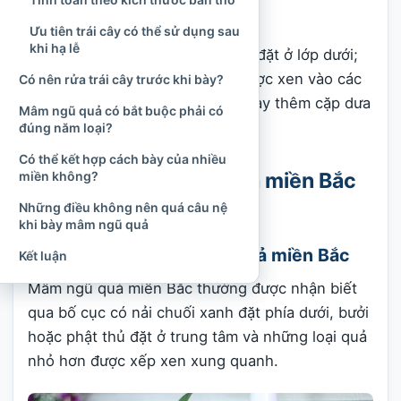
gần với “cầu sung vừa đủ xài”.
Ưu tiên trái cây có thể sử dụng sau
khi hạ lễ
Dừa, đu đủ và xoài thường được đặt ở lớp dưới;
mãng cầu đặt phía trên; sung được xen vào các
Có nên rửa trái cây trước khi bày?
khoảng trống. Một số gia đình bày thêm cặp dưa
Mâm ngũ quả có bắt buộc phải có
hấu ở hai bên.
đúng năm loại?
Có thể kết hợp cách bày của nhiều
Cách bày mâm ngũ quả miền Bắc
miền không?
ngày Tết
Những điều không nên quá câu nệ
khi bày mâm ngũ quả
Đặc trưng của mâm ngũ quả miền Bắc
Kết luận
Mâm ngũ quả miền Bắc thường được nhận biết
qua bố cục có nải chuối xanh đặt phía dưới, bưởi
hoặc phật thủ đặt ở trung tâm và những loại quả
nhỏ hơn được xếp xen xung quanh.