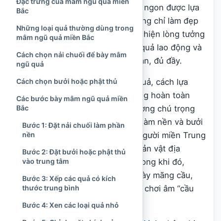
Đặc trưng của mâm ngũ quả miền
Nguyên đán
. Những trái cây tươi ngon được lựa
Bắc
chọn và sắp xếp trang trọng không chỉ làm đẹp
Những loại quả thường dùng trong
không gian thờ cúng mà còn thể hiện lòng tưởng
mâm ngũ quả miền Bắc
nhớ tổ tiên, sự trân trọng thành quả lao động và
Cách chọn nải chuối để bày mâm
ước mong về một năm mới bình an, đủ đầy.
ngũ quả
Cách chọn bưởi hoặc phật thủ
Tuy cùng được gọi là mâm ngũ quả, cách lựa
chọn và bày biện ở ba miền không hoàn toàn
Các bước bày mâm ngũ quả miền
Bắc
giống nhau. Người miền Bắc thường chú trọng
bố cục nhiều tầng, với nải chuối làm nền và bưởi
Bước 1: Đặt nải chuối làm phần
nền
hoặc phật thủ đặt ở trung tâm. Người miền Trung
linh hoạt lựa chọn trái cây theo sản vật địa
Bước 2: Đặt bưởi hoặc phật thủ
vào trung tâm
phương và điều kiện gia đình. Trong khi đó,
nhiều gia đình miền Nam quen bày mãng cầu,
Bước 3: Xếp các quả có kích
thước trung bình
sung, dừa, đu đủ và xoài theo lối chơi âm “cầu
sung vừa đủ xài”.
Bước 4: Xen các loại quả nhỏ