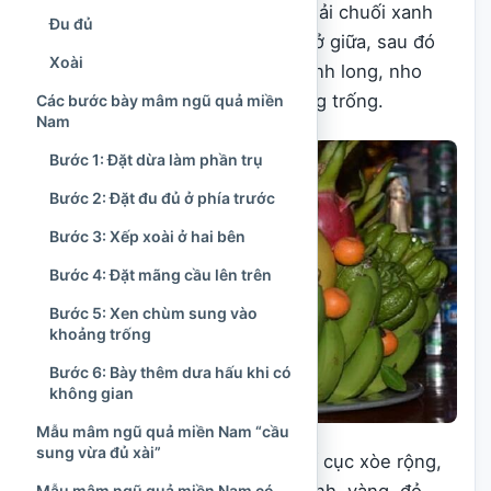
Cách bày phổ biến là dùng một nải chuối xanh
Đu đủ
làm nền, đặt bưởi hoặc phật thủ ở giữa, sau đó
Xoài
xen cam, quýt, hồng, táo, lê, thanh long, nho
hoặc các loại quả nhỏ vào khoảng trống.
Các bước bày mâm ngũ quả miền
Nam
Bước 1: Đặt dừa làm phần trụ
Bước 2: Đặt đu đủ ở phía trước
Bước 3: Xếp xoài ở hai bên
Bước 4: Đặt mãng cầu lên trên
Bước 5: Xen chùm sung vào
khoảng trống
Bước 6: Bày thêm dưa hấu khi có
không gian
Mẫu mâm ngũ quả miền Nam “cầu
sung vừa đủ xài”
Mâm quả miền Bắc thường có bố cục xòe rộng,
Mẫu mâm ngũ quả miền Nam có