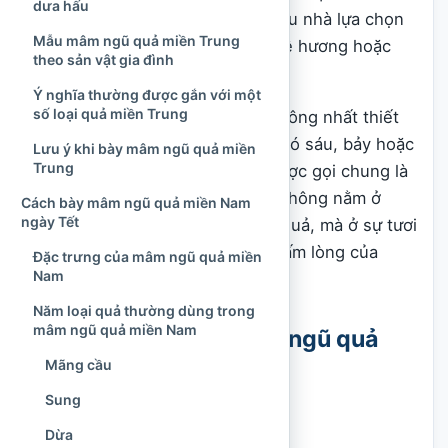
dưa hấu
đến năm màu sắc, trong khi nhiều nhà lựa chọn
Mẫu mâm ngũ quả miền Trung
quả dựa trên tên gọi, sản vật quê hương hoặc
theo sản vật gia đình
truyền thống do ông bà để lại.
Ý nghĩa thường được gắn với một
số loại quả miền Trung
Ngày nay, mâm ngũ quả cũng không nhất thiết
chỉ có đúng năm loại. Một mâm có sáu, bảy hoặc
Lưu ý khi bày mâm ngũ quả miền
Trung
nhiều loại trái cây vẫn thường được gọi chung là
mâm ngũ quả. Điều quan trọng không nằm ở
Cách bày mâm ngũ quả miền Nam
ngày Tết
việc phải đếm chính xác số loại quả, mà ở sự tươi
sạch, cân đối, trang nghiêm và tấm lòng của
Đặc trưng của mâm ngũ quả miền
Nam
người chuẩn bị.
Năm loại quả thường dùng trong
mâm ngũ quả miền Nam
Tóm tắt cách bày mâm ngũ quả
theo ba miền
Mãng cầu
Sung
Mâm ngũ quả miền Bắc
Dừa