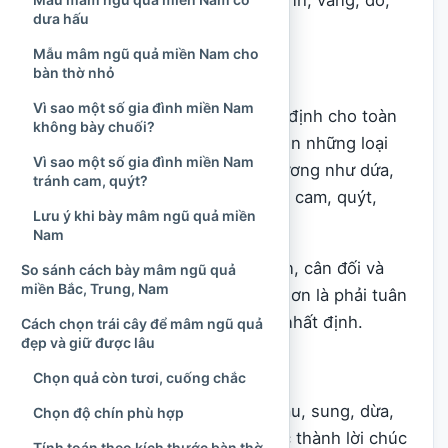
nhiều tầng, phối hợp các màu xanh, vàng, đỏ,
dưa hấu
trắng sáng và màu sẫm.
Mẫu mâm ngũ quả miền Nam cho
bàn thờ nhỏ
Mâm ngũ quả miền Trung
Vì sao một số gia đình miền Nam
Không có một tổ hợp trái cây cố định cho toàn
không bày chuối?
miền Trung. Gia đình thường chọn những loại
Vì sao một số gia đình miền Nam
quả tươi ngon, sẵn có tại địa phương như dứa,
tránh cam, quýt?
thanh long, dưa hấu, chuối, bưởi, cam, quýt,
Lưu ý khi bày mâm ngũ quả miền
xoài, đu đủ hoặc mãng cầu.
Nam
Cách bày chú trọng sự chắc chắn, cân đối và
So sánh cách bày mâm ngũ quả
miền Bắc, Trung, Nam
phù hợp với kích thước bàn thờ hơn là phải tuân
theo tên gọi của một nhóm quả nhất định.
Cách chọn trái cây để mâm ngũ quả
đẹp và giữ được lâu
Mâm ngũ quả miền Nam
Chọn quả còn tươi, cuống chắc
Tổ hợp thường gặp gồm mãng cầu, sung, dừa,
Chọn độ chín phù hợp
đu đủ và xoài, được dân gian đọc thành lời chúc
Tính toán theo kích thước bàn thờ