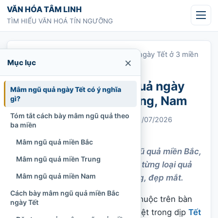
Chuyển tới nội dung
VĂN HÓA TÂM LINH
TÌM HIỂU VĂN HOÁ TÍN NGƯỠNG
Trang chủ
»
Cách bày mâm ngũ quả ngày Tết ở 3 miền
×
Mục lục
Bắc, Trung, Nam
Cách bày mâm ngũ quả ngày
Mâm ngũ quả ngày Tết có ý nghĩa
Tết ở 3 miền Bắc, Trung, Nam
gì?
Tóm tắt cách bày mâm ngũ quả theo
Chi Tran
24/05/2022
Cập nhật: 19/07/2026
ba miền
Thờ cúng tổ tiên
578 lượt xem
Mâm ngũ quả miền Bắc
Hướng dẫn cách bày mâm ngũ quả miền Bắc,
Mâm ngũ quả miền Trung
Trung, Nam ngày Tết, ý nghĩa từng loại quả
Mâm ngũ quả miền Nam
và lưu ý để mâm lễ trang trọng, đẹp mắt.
Cách bày mâm ngũ quả miền Bắc
Mâm ngũ quả là hình ảnh quen thuộc trên bàn
ngày Tết
thờ gia tiên của nhiều gia đình Việt trong dịp
Tết