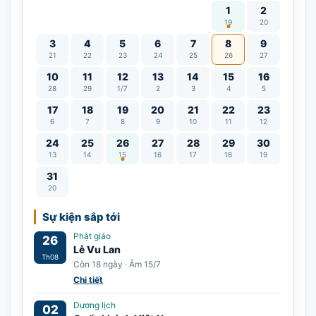
Vía Quán Thế Âm thàn
1
2
19
20
3
4
5
6
7
8
9
21
22
23
24
25
26
27
10
11
12
13
14
15
16
28
29
1/7
2
3
4
5
17
18
19
20
21
22
23
6
7
8
9
10
11
12
Lễ Vu Lan
24
25
26
27
28
29
30
13
14
15
16
17
18
19
31
20
Sự kiện sắp tới
Phật giáo
26
Lễ Vu Lan
Th08
Còn 18 ngày · Âm 15/7
Chi tiết
Dương lịch
02