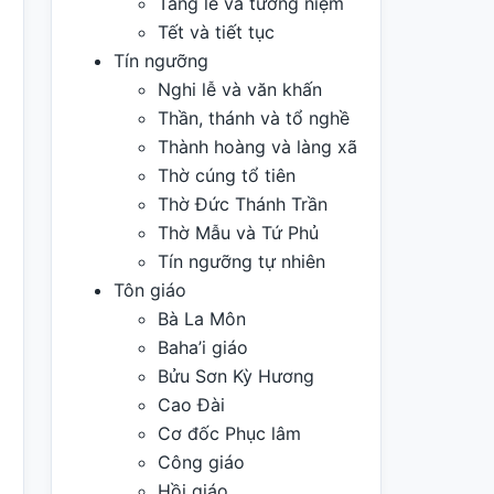
Tang lễ và tưởng niệm
Tết và tiết tục
Tín ngưỡng
Nghi lễ và văn khấn
Thần, thánh và tổ nghề
Thành hoàng và làng xã
Thờ cúng tổ tiên
Thờ Đức Thánh Trần
Thờ Mẫu và Tứ Phủ
Tín ngưỡng tự nhiên
Tôn giáo
Bà La Môn
Baha’i giáo
Bửu Sơn Kỳ Hương
Cao Đài
Cơ đốc Phục lâm
Công giáo
Hồi giáo