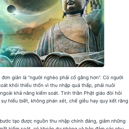
 đơn giản là “người nghèo phải cố gắng hơn”. Có người
oát khỏi thiếu thốn vì thu nhập quá thấp, phải nuôi
ngoài khả năng kiểm soát. Tinh thần Phật giáo đòi hỏi
 sự hiểu biết, không phán xét, chế giễu hay quy kết rằng
g bước tạo được nguồn thu nhập chính đáng, giảm những
 mất kiểm soát, có khoản dự phòng và bảo đảm các nhu