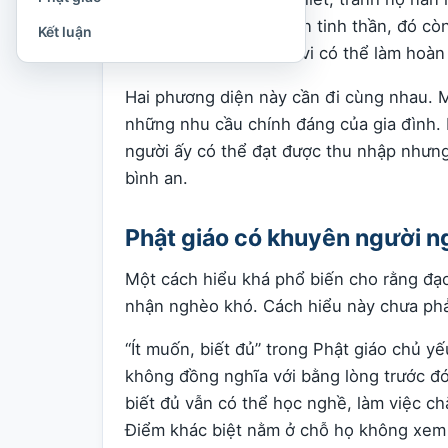
cầu cơ bản. Ở bình diện tinh thần, đó còn
Kết luận
quáng và những hành vi có thể làm hoàn
Hai phương diện này cần đi cùng nhau. 
những nhu cầu chính đáng của gia đình. N
người ấy có thể đạt được thu nhập nhưn
bình an.
Phật giáo có khuyên người n
Một cách hiểu khá phổ biến cho rằng đạo
nhận nghèo khó. Cách hiểu này chưa phả
“Ít muốn, biết đủ” trong Phật giáo chủ y
không đồng nghĩa với bằng lòng trước đó
biết đủ vẫn có thể học nghề, làm việc ch
Điểm khác biệt nằm ở chỗ họ không xem t