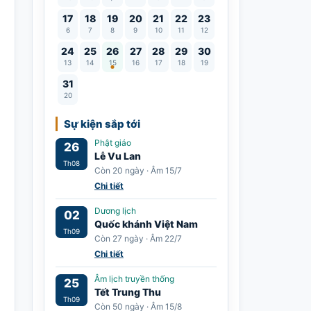
17
18
19
20
21
22
23
6
7
8
9
10
11
12
Lễ Vu Lan
24
25
26
27
28
29
30
13
14
15
16
17
18
19
31
20
Sự kiện sắp tới
Phật giáo
26
Lễ Vu Lan
Th08
Còn 20 ngày · Âm 15/7
Chi tiết
Dương lịch
02
Quốc khánh Việt Nam
Th09
Còn 27 ngày · Âm 22/7
Chi tiết
Âm lịch truyền thống
25
Tết Trung Thu
Th09
Còn 50 ngày · Âm 15/8