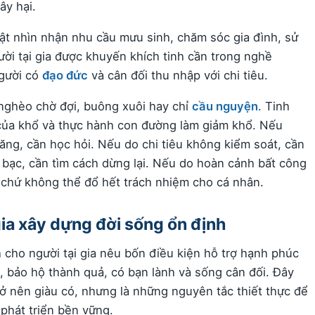
ây hại.
hật nhìn nhận nhu cầu mưu sinh, chăm sóc gia đình, sử
gười tại gia được khuyến khích tinh cần trong nghề
người có
đạo đức
và cân đối thu nhập với chi tiêu.
nghèo chờ đợi, buông xuôi hay chỉ
cầu nguyện
. Tinh
của khổ và thực hành con đường làm giảm khổ. Nếu
ăng, cần học hỏi. Nếu do chi tiêu không kiểm soát, cần
bạc, cần tìm cách dừng lại. Nếu do hoàn cảnh bất công
 chứ không thể đổ hết trách nhiệm cho cá nhân.
gia xây dựng đời sống ổn định
 cho người tại gia nêu bốn điều kiện hỗ trợ hạnh phúc
ần, bảo hộ thành quả, có bạn lành và sống cân đối. Đây
ở nên giàu có, nhưng là những nguyên tắc thiết thực để
phát triển bền vững.