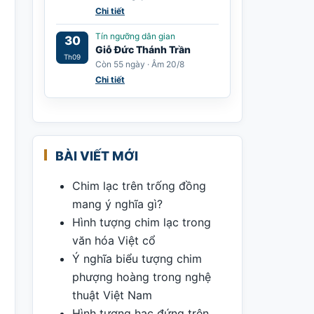
Chi tiết
Tín ngưỡng dân gian
30
Giỗ Đức Thánh Trần
Th09
Còn 55 ngày · Âm 20/8
Chi tiết
BÀI VIẾT MỚI
Chim lạc trên trống đồng
mang ý nghĩa gì?
Hình tượng chim lạc trong
văn hóa Việt cổ
Ý nghĩa biểu tượng chim
phượng hoàng trong nghệ
thuật Việt Nam
Hình tượng hạc đứng trên