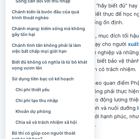
Sống cân đối với thu nhập
bằng những lời khuyên “hãy biết đủ” hay 
Chánh kiến là bước đầu của quá
cần những điều kiện thiết thực để học ng
trình thoát nghèo
bước xây dựng cuộc sống ổn định.
Chánh mạng: kiếm sống mà không
gây tổn hại
Trong giáo lý
Phật giáo
, mục đích tối hậ
Phật không chỉ giảng dạy cho người
xuất
Chánh tinh tấn không phải là làm
việc bất chấp mọi giới hạn
sống với gia đình, nghề nghiệp và những
siêng năng chân chính, biết bảo vệ thành
Biết đủ không có nghĩa là từ bỏ khát
vọng vươn lên
năng và sử dụng tài sản có trách nhiệm.
Sử dụng tiền bạc có kế hoạch
Bởi vậy, thoát nghèo theo quan điểm Phậ
Chi phí thiết yếu
phát tiền bạc, cũng không phải thực hiện 
hợp giữa chánh kiến, lao động lương thiện
Chi phí tạo thu nhập
dựng quan hệ lành mạnh và nuôi dưỡng
Khoản dự phòng
đồng nhất sự giàu có với hạnh phúc, như
Chia sẻ và trách nhiệm xã hội
thiện đời sống vật chất.
Bố thí có giúp con người thoát
nghèo không?