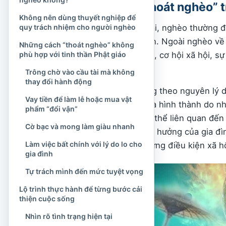
Hiểu đúng về “thoát nghèo” t
Không nên dùng thuyết nghiệp để
quy trách nhiệm cho người nghèo
Trong đời sống hiện đại, nghèo thường đ
những nhu cầu căn bản. Ngoài nghèo về t
Những cách “thoát nghèo” không
phù hợp với tinh thần Phật giáo
nghề nghiệp, sức khỏe, cơ hội xã hội, sự
biến cố.
Trông chờ vào cầu tài mà không
thay đổi hành động
Phật giáo nhìn đời sống theo nguyên lý 
Vay tiền để làm lễ hoặc mua vật
nguyên nhân đơn lẻ mà hình thành do nhi
phẩm “đổi vận”
người cũng vậy. Nó có thể liên quan đến 
Cờ bạc và mong làm giàu nhanh
đồng thời còn chịu ảnh hưởng của gia đình
Làm việc bất chính với lý do lo cho
trường lao động và những điều kiện xã hộ
gia đình
Tự trách mình đến mức tuyệt vọng
Lộ trình thực hành để từng bước cải
thiện cuộc sống
Nhìn rõ tình trạng hiện tại