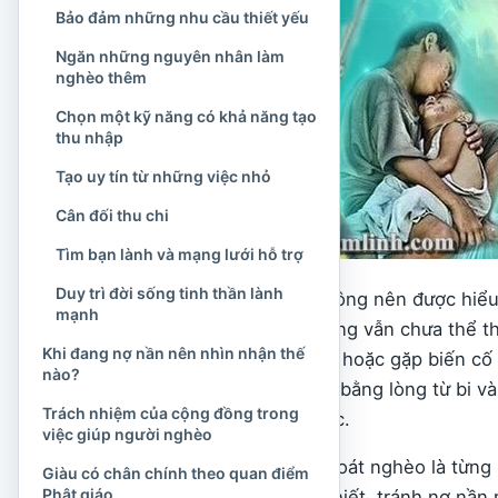
Bảo đảm những nhu cầu thiết yếu
Ngăn những nguyên nhân làm
nghèo thêm
Chọn một kỹ năng có khả năng tạo
thu nhập
Tạo uy tín từ những việc nhỏ
Cân đối thu chi
Tìm bạn lành và mạng lưới hỗ trợ
Duy trì đời sống tinh thần lành
Vì thế, thoát nghèo không nên được hiểu
mạnh
làm việc rất vất vả nhưng vẫn chưa thể th
Khi đang nợ nần nên nhìn nhận thế
nhiều người phụ thuộc hoặc gặp biến cố 
nào?
phải nhìn người nghèo bằng lòng từ bi và
Trách nhiệm của cộng đồng trong
họ nghèo vì kém phước.
việc giúp người nghèo
Ở bình diện thực tế, thoát nghèo là từn
Giàu có chân chính theo quan điểm
Phật giáo
khoản chi không cần thiết, tránh nợ nần