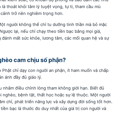
 là thoát khỏi tâm lý tuyệt vọng, tự ti, tham cầu mù
 cảnh trở nên nghiêm trọng hơn.
Một người không thể chỉ tu dưỡng tinh thần mà bỏ mặc
gược lại, nếu chỉ chạy theo tiền bạc bằng mọi giá,
g đánh mất sức khỏe, lương tâm, các mối quan hệ và sự
ghèo cam chịu số phận?
 Phật chỉ dạy con người an phận, ít ham muốn và chấp
n ánh đầy đủ giáo lý.
ếu nhằm điều chỉnh lòng tham không giới hạn. Biết đủ
i nghèo, bệnh tật, thất học hoặc sự lệ thuộc. Một người
ăm chỉ, phát triển năng lực và xây dựng đời sống tốt hơn.
iền bạc là thước đo duy nhất của giá trị con người và