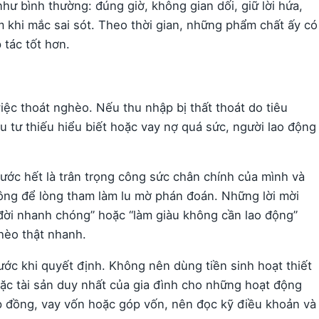
hư bình thường: đúng giờ, không gian dối, giữ lời hứa,
m khi mắc sai sót. Theo thời gian, những phẩm chất ấy có
 tác tốt hơn.
iệc thoát nghèo. Nếu thu nhập bị thất thoát do tiêu
 tư thiếu hiểu biết hoặc vay nợ quá sức, người lao động
trước hết là trân trọng công sức chân chính của mình và
không để lòng tham làm lu mờ phán đoán. Những lời mời
ổi đời nhanh chóng” hoặc “làm giàu không cần lao động”
hèo thật nhanh.
ước khi quyết định. Không nên dùng tiền sinh hoạt thiết
oặc tài sản duy nhất của gia đình cho những hoạt động
p đồng, vay vốn hoặc góp vốn, nên đọc kỹ điều khoản và