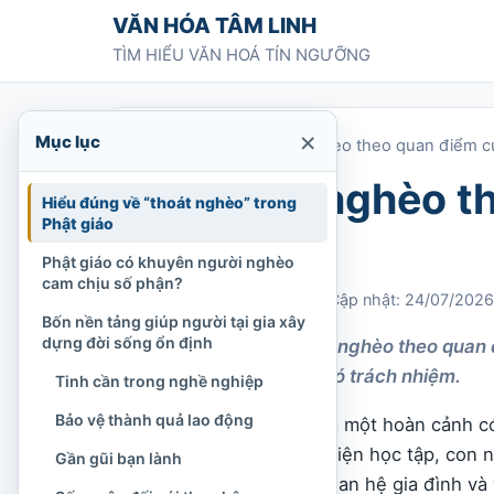
Chuyển tới nội dung
VĂN HÓA TÂM LINH
TÌM HIỂU VĂN HOÁ TÍN NGƯỠNG
×
Mục lục
Trang chủ
»
Để thoát nghèo theo quan điểm c
Để thoát nghèo t
Hiểu đúng về “thoát nghèo” trong
Phật giáo
giáo
Phật giáo có khuyên người nghèo
cam chịu số phận?
Chi Tran
13/03/2022
Cập nhật: 24/07/2026
Bốn nền tảng giúp người tại gia xây
dựng đời sống ổn định
Tìm hiểu cách thoát nghèo theo quan 
tiết chế và sẻ chia có trách nhiệm.
Tinh cần trong nghề nghiệp
Bảo vệ thành quả lao động
Nghèo khó trước hết là một hoàn cảnh có 
thực, nơi ở hoặc điều kiện học tập, con 
Gần gũi bạn lành
sức ép về tinh thần, quan hệ gia đình và 