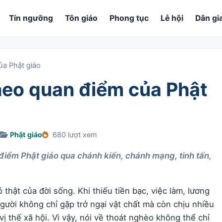
Tín ngưỡng
Tôn giáo
Phong tục
Lễ hội
Dân gi
ủa Phật giáo
heo quan điểm của Phật
Phật giáo
680 lượt xem
điểm Phật giáo qua chánh kiến, chánh mạng, tinh tấn,
thật của đời sống. Khi thiếu tiền bạc, việc làm, lương
người không chỉ gặp trở ngại vật chất mà còn chịu nhiều
vị thế xã hội. Vì vậy, nói về thoát nghèo không thể chỉ