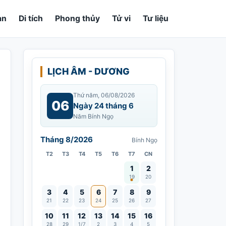
an
Di tích
Phong thủy
Tử vi
Tư liệu
LỊCH ÂM - DƯƠNG
Thứ năm, 06/08/2026
06
Ngày 24 tháng 6
Năm Bính Ngọ
Tháng 8/2026
Bính Ngọ
T2
T3
T4
T5
T6
T7
CN
Vía Quán Thế Âm thành đạo
1
2
19
20
3
4
5
6
7
8
9
21
22
23
24
25
26
27
10
11
12
13
14
15
16
28
29
1/7
2
3
4
5