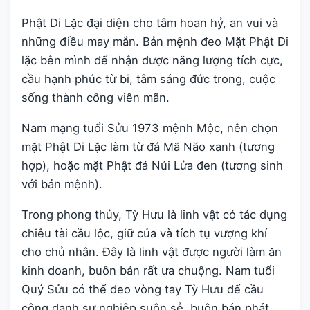
Phật Di Lặc đại diện cho tâm hoan hỷ, an vui và
những điều may mắn. Bản mệnh đeo Mặt Phật Di
lặc bên mình để nhận được năng lượng tích cực,
cầu hạnh phúc từ bi, tâm sáng đức trong, cuộc
sống thành công viên mãn.
Nam mạng tuổi Sửu 1973 mệnh Mộc, nên chọn
mặt Phật Di Lặc làm từ đá Mã Não xanh (tương
hợp), hoặc mặt Phật đá Núi Lửa đen (tương sinh
với bản mệnh).
Trong phong thủy, Tỳ Hưu là linh vật có tác dụng
chiêu tài cầu lộc, giữ của và tích tụ vượng khí
cho chủ nhân. Đây là linh vật được người làm ăn
kinh doanh, buôn bán rất ưa chuộng. Nam tuổi
Quý Sửu có thể đeo vòng tay Tỳ Hưu để cầu
công danh sự nghiệp suôn sẻ, buôn bán phát