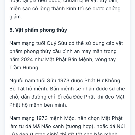
hoặc tại gia đều được, chuẩn bị lễ vật tùy tâm,
miễn sao có lòng thành kính thì sẽ được chứng
giám.
5. Vật phẩm phong thủy
Nam mạng tuổi Quý Sửu có thể sử dụng các vật
phẩm phong thủy cầu bình an may mắn trong
năm 2024 như Mặt Phật Bản Mệnh, vòng tay
Trầm Hương.
Người nam tuổi Sửu 1973 được Phật Hư Không
Bồ Tát hộ mệnh. Bản mệnh sẽ nhận được sự che
chở, dẫn đường chỉ lối của Đức Phật khi đeo Mặt
Phật hộ mệnh bên mình.
Nam mạng 1973 mệnh Mộc, nên chọn Mặt Phật
làm từ đá Mã Não xanh (tương hợp), hoặc đá Núi
Lửa đen (tương sinh) thì rất tốt cho bản mệnh.